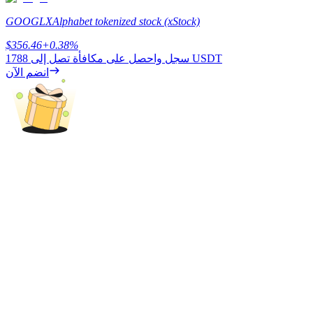
GOOGLX
Alphabet tokenized stock (xStock)
$
356.46
+
0.38
%
يكسب
1788 USDT
سجل واحصل على مكافأة تصل إلى
انضم الآن
خنزير الطاقة
احصل على مكافآت تنافسية يوميًا