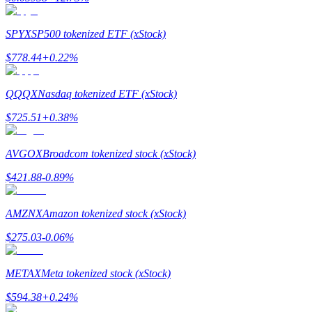
SPYX
SP500 tokenized ETF (xStock)
$
778.44
+
0.22
%
مرشد
دليل المبتدئين للعقود الآجلة
QQQX
Nasdaq tokenized ETF (xStock)
$
725.51
+
0.38
%
AVGOX
Broadcom tokenized stock (xStock)
$
421.88
-0.89
%
AMZNX
Amazon tokenized stock (xStock)
استراتيجيات التداول
$
275.03
-0.06
%
تعلم كيفية البقاء مربحة
METAX
Meta tokenized stock (xStock)
$
594.38
+
0.24
%