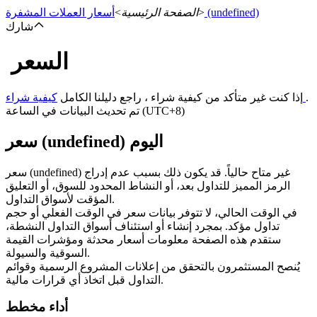
(undefined)
>
الصفحة الرئيسية
>
أسعار العملات المشفرة
شارك
السعر
العقود الآجلة
.
كيفية شراء
إذا كنت غير متأكد من كيفية شراء ، راجع دليلنا الكامل
تم تحديث البيانات في الساعة (UTC+8)
سعر (undefined) اليوم
سعر (undefined) غير متاح حالياً. قد يكون ذلك بسبب عدم إدراج
الرمز المميز للتداول بعد، أو النشاط المحدود للسوق، أو التعليق
المؤقت لأسواق التداول.
في الوقت الحالي، لا تتوفر بيانات سعر في الوقت الفعلي أو حجم
العقود الآجلة USDT
تداول مؤكد. بمجرد إنشاء أو استئناف أسواق التداول النشطة،
ستقدم هذه الصفحة معلومات أسعار محدثة ومؤشرات القيمة
العقود الآجلة باستخدام USDT كضمان
السوقية والسيولة.
يُنصح المستثمرون بالتحقق من إعلانات المشروع الرسمية وقوائم
التداول قبل اتخاذ أي قرارات مالية.
أداء مخطط