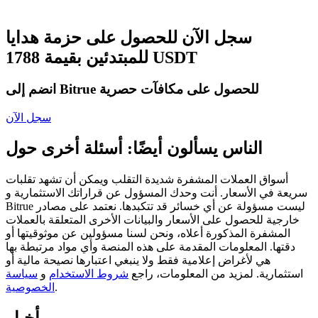
العقود الآجلة USDC
العقود الآجلة باستخدام USDC كضمان
سجل الآن للحصول على حزمة هدايا
للمبتدئين بقيمة 1788 USDT
انضم إلى Bitrue للحصول على مكافآت حصرية
سجل الآن
الناس يسألون أيضًا: أسئلة أخرى حول
نسخ التداول
أسواق العملات المشفرة شديدة التقلب ويمكن أن تشهد تقلبات
سريعة في الأسعار. أنت وحدك المسؤول عن قراراتك الاستثمارية و
انضم إلى أفضل المتداولين
Bitrue ليست مسؤولة عن أي خسائر قد تتكبدها. نعتمد على مصادر
خارجية للحصول على الأسعار والبيانات الأخرى المتعلقة بالعملات
المشفرة المذكورة أعلاه، ونحن لسنا مسؤولين عن موثوقيتها أو
دقتها. المعلومات المقدمة على هذه المنصة وأي مواد مرتبطة بها
هي لأغراض إعلامية فقط ولا ينبغي اعتبارها نصيحة مالية أو
استثمارية. لمزيد من المعلومات، راجع
شروط الاستخدام
و
سياسة
.
الخصوصية
أخبار