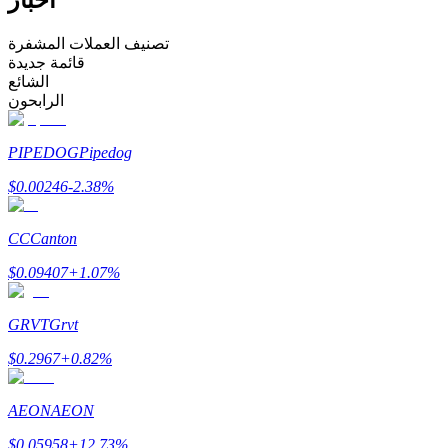
كن متداول نسخ
تصنيف العملات المشفرة
قائمة جديدة
استمتع بتقاسم الأرباح وعمولات نسخ التداول
الشائع
الرابحون
PIPEDOG
Pipedog
$
0.00246
-2.38
%
CC
Canton
$
0.09407
+
1.07
%
معلومة
تحليل البيانات الضخمة بما في ذلك المعلومات التجارية، وما
GRVT
Grvt
إلى ذلك.
$
0.2967
+
0.82
%
AEON
AEON
$
0.05958
+
12.73
%