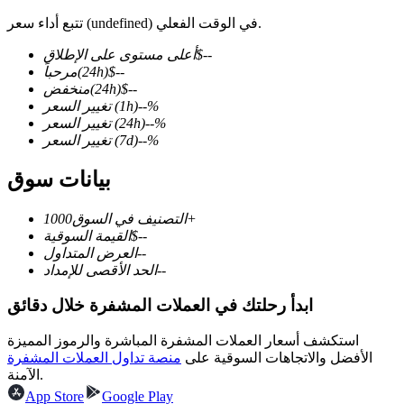
تتبع أداء سعر (undefined) في الوقت الفعلي.
--
$
أعلى مستوى على الإطلاق
--
$
(24h)
مرحباً
--
$
(24h)
منخفض
العقود الآجلة لـ COIN-M
%
--
(1h)
تغيير السعر
العقود الآجلة للعملات المشفرة
%
--
(24h)
تغيير السعر
%
--
(7d)
تغيير السعر
بيانات سوق
TradFi
1000+
التصنيف في السوق
مشتقات الأسهم والعملات الأجنبية والمعادن الثمينة والسلع
--
$
القيمة السوقية
--
العرض المتداول
--
الحد الأقصى للإمداد
ابدأ رحلتك في العملات المشفرة خلال دقائق
استكشف أسعار العملات المشفرة المباشرة والرموز المميزة
الأفضل والاتجاهات السوقية على
منصة تداول العملات المشفرة
الآمنة.
App Store
Google Play