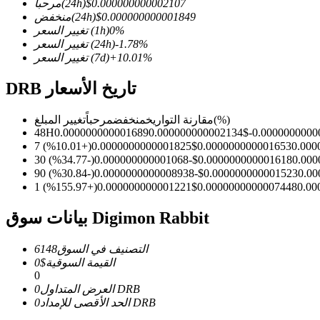
0.000000000002107
$
(24h)
مرحباً
0.000000000001849
$
(24h)
منخفض
%
0
(1h)
تغيير السعر
%
-1.78
(24h)
تغيير السعر
%
10.01
+
(7d)
تغيير السعر
العقود الآجلة لـ COIN-M
DRB تاريخ الأسعار
العقود الآجلة للعملات المشفرة
(%)
مقارنة التواريخ
منخفض
مرحباً
تغيير المبلغ
48H
0.000000000001689
0.000000000002134
$
-0.0000000000
%)
10.01
+
(
0.0000000000001825
$
0.000000000001653
0.000
TradFi
%)
-34.77
(
-0.000000000001068
$
0.000000000001618
0.000
%)
-30.84
(
-0.0000000000008938
$
0.000000000001523
0.0
مشتقات الأسهم والعملات الأجنبية والمعادن الثمينة والسلع
%)
155.97
+
(
0.000000000001221
$
0.0000000000007448
0.00
بيانات سوق Digimon Rabbit
التصنيف في السوق
6148
القيمة السوقية
$
0
0
DRB
العرض المتداول
0
DRB
الحد الأقصى للإمداد
0