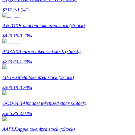
$
717.9
-1.24
%
يكسب
AVGOX
Broadcom tokenized stock (xStock)
$
420.19
-0.20
%
AMZNX
Amazon tokenized stock (xStock)
$
273.63
-1.79
%
METAX
Meta tokenized stock (xStock)
خنزير الطاقة
$
590.19
-0.39
%
احصل على مكافآت تنافسية يوميًا
GOOGLX
Alphabet tokenized stock (xStock)
$
365.86
-3.92
%
AAPLX
Apple tokenized stock (xStock)