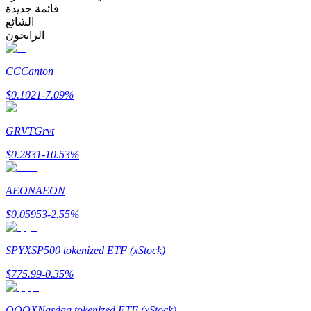
قائمة جديدة
الشائع
الرابحون
مرشد
دليل المبتدئين للعقود الآجلة
CC
Canton
$
0.1021
-7.09
%
GRVT
Grvt
$
0.2831
-10.53
%
AEON
AEON
استراتيجيات التداول
$
0.05953
-2.55
%
تعلم كيفية البقاء مربحة
SPYX
SP500 tokenized ETF (xStock)
$
775.99
-0.35
%
QQQX
Nasdaq tokenized ETF (xStock)