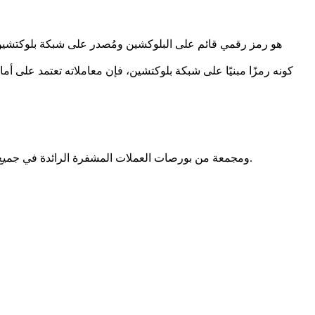
كونه رمزًا مبنيًا على شبكة بلوكتشين، فإن معاملاته تعتمد على أم
بيانات أسعار Digimon Rabbit مقدمة من CoinMarketCap ومجمعة من بورصات العملات المشفرة الرائدة في جميع أنحاء العالم. يتم تحديث الأسعار في الوقت الفعلي لتعكس ظروف السوق الحالية.