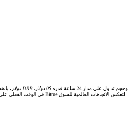
وحجم تداول على مدار 24 ساعة قدره
$0 دولار
.
0 DRB
$2.004e-12 دولار
، بان