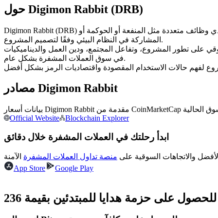
العقود الآجلة USDC
حول Digimon Rabbit (DRB)
العقود الآجلة باستخدام USDC كضمان
Digimon Rabbit (DRB) هو رمز رقمي قائم على البلوكشين ومُصدر على شبكة بلوكتشين. ويعمل ضمن البنية التحتية الحالية للبلوكشين المستضيف له، وقد يؤدي وظائف متعددة مثل المنفعة أو الحوكمة أو
المشاركة في النظام البيئي وفقًا لتصميم المشروع.
السوقي على تطور المشروع، وتفاعل المجتمع، ودين العمل والديناميكيات
في سوق العملات المشفرة بشكل عام.
مصادر Digimon Rabbit
نسخ التداول
Official Website
Blockchain Explorer
انضم إلى أفضل المتداولين
ابدأ رحلتك في العملات المشفرة خلال دقائق
لأفضل والاتجاهات السوقية على
منصة تداول العملات المشفرة
App Store
Google Play