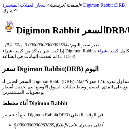
(DRB)
Digimon Rabbit
>
الصفحة الرئيسية
>
أسعار العملات المشفرة
شارك
DRB
السعر
Digimon Rabbit
العقود الآجلة
تغير سعر اليوم
:
-0.00000000000003504
（
-1.78
%）
، راجع دليلنا الكامل
تم تحديث البيانات في الساعة (UTC+8)
سعر Digimon Rabbit(DRB) اليوم
تداول قدره
السعر الحالي لـ Digimon Rabbit(DRB) هو
بات السوق الأوسع. يتم تحديث أسعار DRB في الوقت الفعلي على منصة تداول العملات المشفرة Bitrue لتعكس الاتجاهات العالمية للسوق
العقود الآجلة USDT
ومعنويات المستثمرين.
العقود الآجلة باستخدام USDT كضمان
أداء مخطط Digimon Rabbit
تتبع أداء سعر Digimon Rabbit(DRB) في الوقت الفعلي.
أعلى مستوى على الإطلاق
$
0.000000000006386