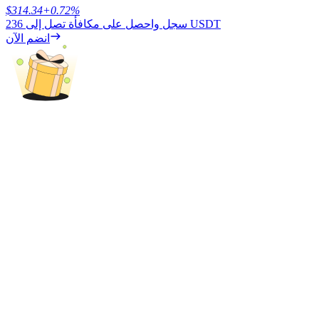
$
314.34
+
0.72
%
236 USDT
سجل واحصل على مكافأة تصل إلى
انضم الآن
التوقيع المساحي
عوائد عالية والوصول الفوري
Launchpool
الرهان المرن لكسب العملات الرقمية الشهيرة