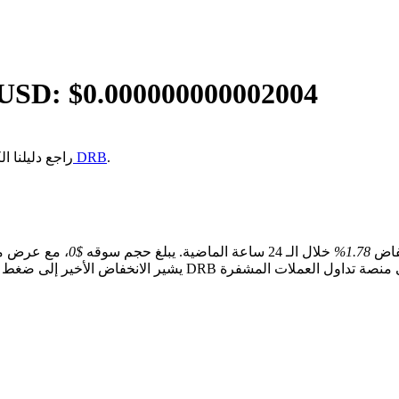
/USD: $
0.000000000002004
.
كيفية شراء DRB
إذا كنت غير متأكد من كيفية شراء Digimon Rabbit
خفاض
1.78%
خلال الـ 24 ساعة الماضية. يبلغ حجم سوقه
$0
، مع عرض م
يشير الانخفاض الأخير إلى ضغط بيع على المدى القصير وسط تقل