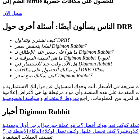
انضم إلى Bitrue للحصول على مكافآت حصرية
كن متداول نسخ
سجل الآن
استمتع بتقاسم الأرباح وعمولات نسخ التداول
الناس يسألون أيضًا: أسئلة أخرى حول DRB
كيف تشتري وتتداول DRB؟
لماذا ينخفض سعر Digimon Rabbit؟
ما هو أعلى سعر على الإطلاق لـ Digimon Rabbit؟
ما هي القيمة السوقية لـ Digimon Rabbit اليوم؟
هل الآن وقت جيد للاستثمار في Digimon Rabbit؟
أين يمكنك الحصول على مكافآت DRB مجانًا؟
كيف يمكنك تتبع سعر Digimon Rabbit؟
معلومة
مسؤول عن قراراتك الاستثمارية و Bitrue ليست مسؤولة عن أي خسائر قد تتكبدها. نعتمد على مصادر خارجية
ات المقدمة على هذه المنصة وأي مواد مرتبطة بها هي لأغراض إعلامية
ية. لمزيد من المعلومات، راجع
شروط الاستخدام
و
سياسة الخصوصية
أخبار Digimon Rabbit
ملة كوكب تعد بعوائد أفضل؟
لاودفلير؟ كيف تحصل عليها، وكيف تعمل لوكلاء الذكاء الاصطناعي؟
تصنيف العملات المشفرة