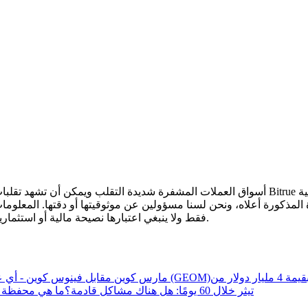
أسواق العملات المشفرة شديدة التقلب ويمكن أن تشهد تقلبات سريعة في الأسعار. أنت وحدك ال
 المذكورة أعلاه، ونحن لسنا مسؤولين عن موثوقيتها أو دقتها. المعلوم
تحليل البيانات الضخمة بما في ذلك المعلومات التجارية، وما إلى ذلك.
.
فقط ولا ينبغي اعتبارها نصيحة مالية أو استثمار
خروج سيولة بقيمة 4 مليار دولار من
مارس كوين مقابل فينوس كوين - أي ع
تيثر خلال 60 يومًا: هل هناك مشاكل قادمة؟
ما هي محفظة ك