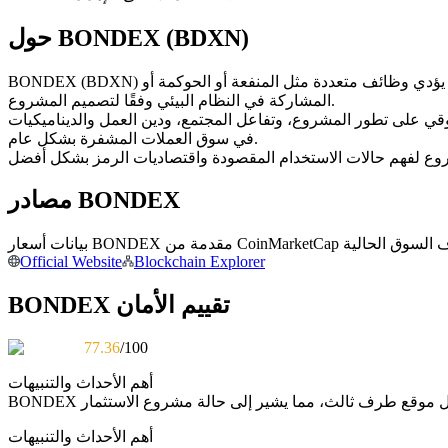
العقود الآجلة USDC
حول BONDEX (BDXN)
العقود الآجلة باستخدام USDC كضمان
BONDEX (BDXN) هو رمز رقمي قائم على البلوكشين ومُصدر على شبكة بلوكتشين. ويعمل ضمن البنية التحتية الحالية للبلوكشين المستضيف له، وقد يؤدي وظائف متعددة مثل المنفعة أو الحوكمة أو
المشاركة في النظام البيئي وفقًا لتصميم المشروع.
السوقي على تطور المشروع، وتفاعل المجتمع، ودين العمل والديناميكيات
في سوق العملات المشفرة بشكل عام.
مصادر BONDEX
نسخ التداول
Official Website
Blockchain Explorer
انضم إلى أفضل المتداولين
BONDEX تقييم الأمان
77.36
/100
أهم الأحداث والتنبيهات
BONDEX
أهم الأحداث والتنبيهات