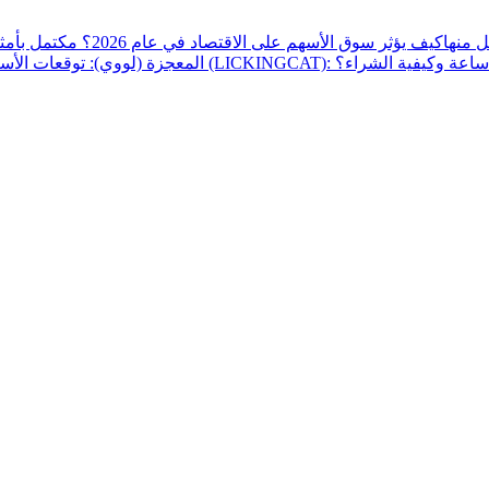
ل منها
كيف يؤثر سوق الأسهم على الاقتصاد في عام 2026؟ مكتمل بأمثلة
المعجزة (لووي): توقعات الأسعار ترتفع 68.91% خلال 24 سا