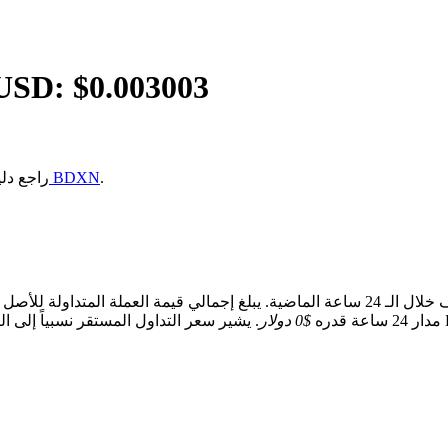
USD: $
0.003003
.
كيفية شراء BDXN
إذا كنت غير متأكد من كيف
جمالي قيمة العملة المتداولة للأصل
مدار 24 ساعة قدره
$0 دولار
. يشير سعر التداول المستقر نسبياً إلى التوازن قصير المدى بين