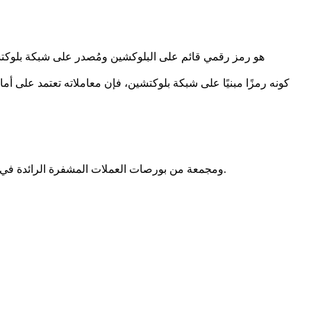
كونه رمزًا مبنيًا على شبكة بلوكتشين، فإن معاملاته تعتمد على أم
بيانات أسعار BONDEX مقدمة من CoinMarketCap ومجمعة من بورصات العملات المشفرة الرائدة في جميع أنحاء العالم. يتم تحديث الأسعار في الوقت الفعلي لتعكس ظروف السوق الحالية.