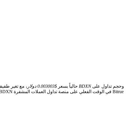
وحجم تداول على
160.00 مليون BDXN
يتداول BONDEX(BDXN) حالياً بسعر
$0.003003 دولار
، مع تغير طفيف خلال الـ 24 ساعة الماضية. يبلغ إ