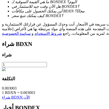
ما هي القيمة السوقية لـ BONDEX اليوم؟
هل الآن وقت جيد للاستثمار في BONDEX؟
أين يمكنك الحصول على مكافآت BDXN مجانًا؟
يكسب
كيف يمكنك تتبع سعر BONDEX؟
مسؤول عن قراراتك الاستثمارية و Bitrue ليست مسؤولة عن أي خسائر قد تتكبدها. نعتمد على مصادر خارجية
ات المقدمة على هذه المنصة وأي مواد مرتبطة بها هي لأغراض إعلامية
ية. لمزيد من المعلومات، راجع
شروط الاستخدام
و
سياسة الخصوصية
BDXN
شراء
شراء
خنزير الطاقة
احصل على مكافآت تنافسية يوميًا
التكلفة
0.003003
1
BDXN
=
0.003003
شراء BDXN الآن
أخبار BONDEX