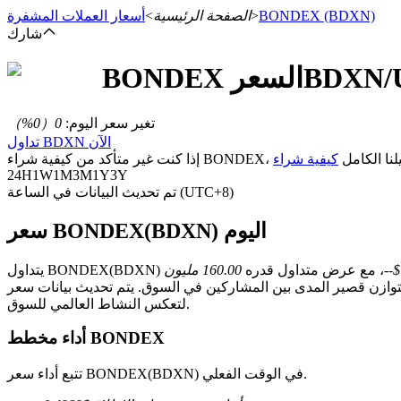
(BDXN)
BONDEX
>
الصفحة الرئيسية
>
أسعار العملات المشفرة
شارك
/
BDXN
السعر
BONDEX
العقود الآجلة
تغير سعر اليوم
:
0
（
0
%）
تداول BDXN الآن
ية شراء BONDEX، راجع دليلنا الكامل
24H
1W
1M
3M
1Y
3Y
تم تحديث البيانات في الساعة (UTC+8)
سعر BONDEX(BDXN) اليوم
$--
، مع عرض متداول قدره
العقود الآجلة USDT
 المشاركين في السوق. يتم تحديث بيانات سعر BDXN في الوقت الفعلي على منصة تداول العملات المشفرة Bitrue
لتعكس النشاط العالمي للسوق.
العقود الآجلة باستخدام USDT كضمان
أداء مخطط BONDEX
تتبع أداء سعر BONDEX(BDXN) في الوقت الفعلي.