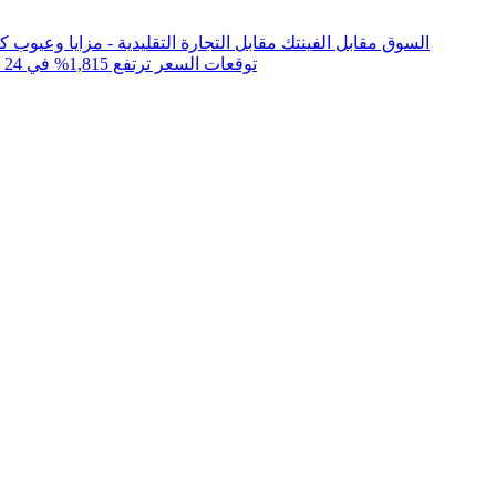
السوق مقابل الفينتك مقابل التجارة التقليدية - مزايا وعيوب ك
قطة العالم اللامسة (LICKINGCAT): توقعات السعر ترتفع 1,815% في 24 ساعة وكيفية الشراء؟