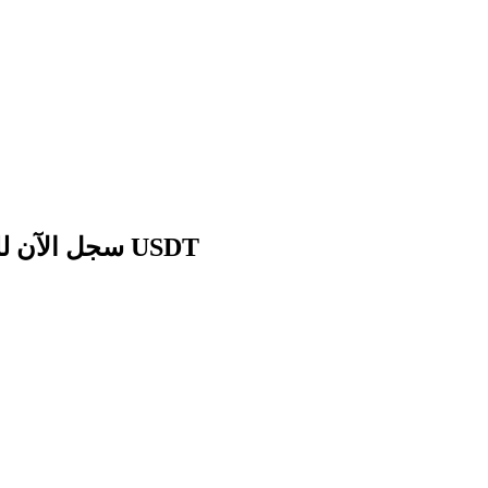
سجل الآن للحصول على حزمة هدايا للمبتدئين بقيمة 1788 USDT