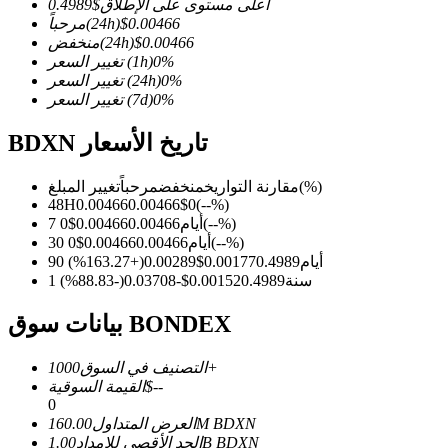
أعلى مستوى على الإطلاق
$
0.4989
0.00466
$
(24h)
مرحباً
0.00466
$
(24h)
منخفض
%
0
(1h)
تغيير السعر
%
0
(24h)
تغيير السعر
%
0
(7d)
تغيير السعر
العقود الآجلة لـ COIN-M
العقود الآجلة للعملات المشفرة
BDXN تاريخ الأسعار
(%)
مقارنة التواريخ
منخفض
مرحباً
تغيير المبلغ
48H
0.00466
0.00466
$
0
(
--
%)
TradFi
%)
--
(
7 أيام
0.00466
0.00466
$
0
%)
--
(
30 أيام
0.00466
0.00466
$
0
مشتقات الأسهم والعملات الأجنبية والمعادن الثمينة والسلع
90 أيام
0.4989
0.00177
$
0.00289
(
+
163.27
%)
1 سنة
0.4989
0.00152
$
-0.03708
(
-88.83
%)
بيانات سوق BONDEX
1000+
التصنيف في السوق
--
$
القيمة السوقية
0
BDXN
160.00M
العرض المتداول
BDXN
1.00B
الحد الأقصى للإمداد