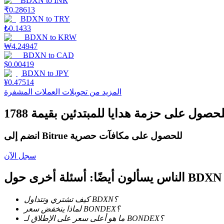
BDXN
to
INR
₹
0.28613
BDXN
to
TRY
₺
0.1433
مرشد
BDXN
to
KRW
₩
4.24947
دليل المبتدئين للعقود الآجلة
BDXN
to
CAD
$
0.00419
BDXN
to
JPY
¥
0.47514
المزيد من تحويلات العملات المشفرة
انضم إلى Bitrue للحصول على مكافآت حصرية
استراتيجيات التداول
سجل الآن
تعلم كيفية البقاء مربحة
الناس يسألون أيضًا: أسئلة أخرى حول BDXN
كيف تشتري وتتداول BDXN؟
لماذا ينخفض سعر BONDEX؟
ما هو أعلى سعر على الإطلاق لـ BONDEX؟