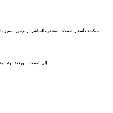
الآمنة.
استكشف أسعار العملات المشفرة المباشرة والرموز المميزة ا
حوّل BONDEX(BDXN) إلى العملات الورقية الرئيسية باستخدام أسعار الصرف في الوقت الفعلي.
تحليل البيانات الضخمة بما في ذلك المعلومات التجارية، وما إلى ذلك.