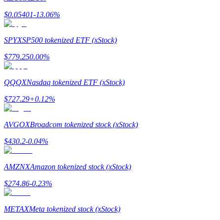
$
0.05401
-13.06
%
SPYX
SP500 tokenized ETF (xStock)
عمليات احتجاز BTR
$
779.25
0.00
%
استثمارات حصرية لحاملي BTR
QQQX
Nasdaq tokenized ETF (xStock)
$
727.29
+
0.12
%
AVGOX
Broadcom tokenized stock (xStock)
$
430.2
-0.04
%
القروض
AMZNX
Amazon tokenized stock (xStock)
خدمة الاقتراض المدعومة بالعملات المشفرة
$
274.86
-0.23
%
METAX
Meta tokenized stock (xStock)