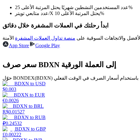
عدد المستخدمين النشطين شهريًا يحتل المرتبة الأعلى 25%
كن متداول نسخ
عدد متابعي تويتر/X يحتل المرتبة الأعلى 10%
استمتع بتقاسم الأرباح وعمولات نسخ التداول
ابدأ رحلتك في العملات المشفرة خلال دقائق
لأفضل والاتجاهات السوقية على
منصة تداول العملات المشفرة
App Store
Google Play
سعر صرف BDXN إلى العملة الورقية
BDXN
to
USD
معلومة
$
0.003
BDXN
to
EUR
€
0.0026
BDXN
to
BRL
R$
0.01527
BDXN
to
RUB
₽
0.24532
BDXN
to
GBP
£
0.00222