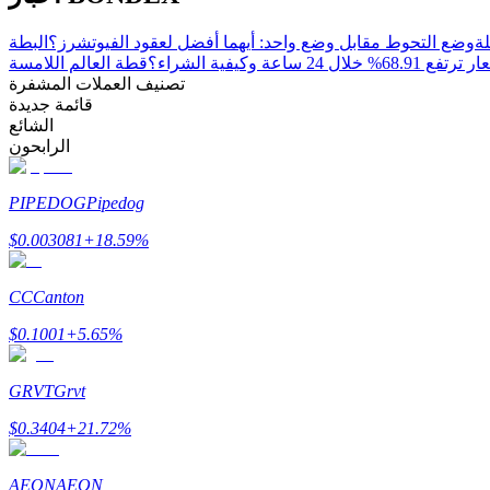
وضع التحوط مقابل وضع واحد: أيهما أفضل لعقود الفيوتشرز؟
البطة
عة وكيفية الشراء؟
التوقيع المساحي
تصنيف العملات المشفرة
قائمة جديدة
عوائد عالية والوصول الفوري
الشائع
الرابحون
PIPEDOG
Pipedog
$
0.003081
+
18.59
%
CC
Canton
Launchpool
$
0.1001
+
5.65
%
الرهان المرن لكسب العملات الرقمية الشهيرة
GRVT
Grvt
$
0.3404
+
21.72
%
AEON
AEON