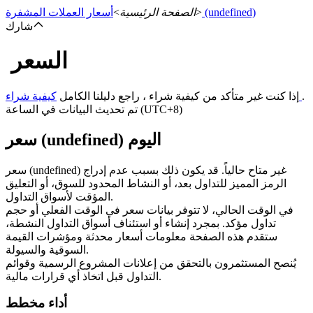
(undefined)
>
الصفحة الرئيسية
>
أسعار العملات المشفرة
شارك
السعر
العقود الآجلة
.
كيفية شراء
إذا كنت غير متأكد من كيفية شراء ، راجع دليلنا الكامل
تم تحديث البيانات في الساعة (UTC+8)
سعر (undefined) اليوم
سعر (undefined) غير متاح حالياً. قد يكون ذلك بسبب عدم إدراج
الرمز المميز للتداول بعد، أو النشاط المحدود للسوق، أو التعليق
المؤقت لأسواق التداول.
في الوقت الحالي، لا تتوفر بيانات سعر في الوقت الفعلي أو حجم
العقود الآجلة USDT
تداول مؤكد. بمجرد إنشاء أو استئناف أسواق التداول النشطة،
ستقدم هذه الصفحة معلومات أسعار محدثة ومؤشرات القيمة
العقود الآجلة باستخدام USDT كضمان
السوقية والسيولة.
يُنصح المستثمرون بالتحقق من إعلانات المشروع الرسمية وقوائم
التداول قبل اتخاذ أي قرارات مالية.
أداء مخطط