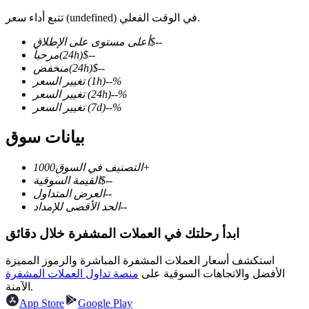
تتبع أداء سعر (undefined) في الوقت الفعلي.
--
$
أعلى مستوى على الإطلاق
--
$
(24h)
مرحباً
--
$
(24h)
منخفض
العقود الآجلة لـ COIN-M
%
--
(1h)
تغيير السعر
العقود الآجلة للعملات المشفرة
%
--
(24h)
تغيير السعر
%
--
(7d)
تغيير السعر
بيانات سوق
TradFi
1000+
التصنيف في السوق
مشتقات الأسهم والعملات الأجنبية والمعادن الثمينة والسلع
--
$
القيمة السوقية
--
العرض المتداول
--
الحد الأقصى للإمداد
ابدأ رحلتك في العملات المشفرة خلال دقائق
استكشف أسعار العملات المشفرة المباشرة والرموز المميزة
الأفضل والاتجاهات السوقية على
منصة تداول العملات المشفرة
الآمنة.
App Store
Google Play