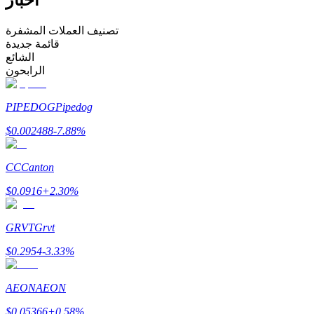
كن متداول نسخ
تصنيف العملات المشفرة
قائمة جديدة
استمتع بتقاسم الأرباح وعمولات نسخ التداول
الشائع
الرابحون
PIPEDOG
Pipedog
$
0.002488
-7.88
%
CC
Canton
$
0.0916
+
2.30
%
معلومة
تحليل البيانات الضخمة بما في ذلك المعلومات التجارية، وما
GRVT
Grvt
إلى ذلك.
$
0.2954
-3.33
%
AEON
AEON
$
0.05366
+
0.58
%