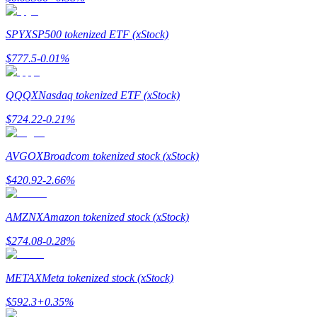
SPYX
SP500 tokenized ETF (xStock)
$
777.5
-0.01
%
مرشد
دليل المبتدئين للعقود الآجلة
QQQX
Nasdaq tokenized ETF (xStock)
$
724.22
-0.21
%
AVGOX
Broadcom tokenized stock (xStock)
$
420.92
-2.66
%
AMZNX
Amazon tokenized stock (xStock)
استراتيجيات التداول
$
274.08
-0.28
%
تعلم كيفية البقاء مربحة
METAX
Meta tokenized stock (xStock)
$
592.3
+
0.35
%