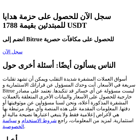
العقود الآجلة USDC
العقود الآجلة باستخدام USDC كضمان
سجل الآن للحصول على حزمة هدايا
للمبتدئين بقيمة 1788 USDT
انضم إلى Bitrue للحصول على مكافآت حصرية
سجل الآن
الناس يسألون أيضًا: أسئلة أخرى حول
نسخ التداول
أسواق العملات المشفرة شديدة التقلب ويمكن أن تشهد تقلبات
سريعة في الأسعار. أنت وحدك المسؤول عن قراراتك الاستثمارية و
انضم إلى أفضل المتداولين
Bitrue ليست مسؤولة عن أي خسائر قد تتكبدها. نعتمد على مصادر
خارجية للحصول على الأسعار والبيانات الأخرى المتعلقة بالعملات
المشفرة المذكورة أعلاه، ونحن لسنا مسؤولين عن موثوقيتها أو
دقتها. المعلومات المقدمة على هذه المنصة وأي مواد مرتبطة بها
هي لأغراض إعلامية فقط ولا ينبغي اعتبارها نصيحة مالية أو
استثمارية. لمزيد من المعلومات، راجع
شروط الاستخدام
و
سياسة
.
الخصوصية
أخبار