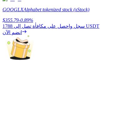
GOOGLX
Alphabet tokenized stock (xStock)
$
355.79
-0.89
%
يكسب
1788 USDT
سجل واحصل على مكافأة تصل إلى
انضم الآن
خنزير الطاقة
احصل على مكافآت تنافسية يوميًا