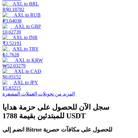
AXL
to
BRL
R$
0.18782
AXL
to
RUB
₽
3.04038
التوقيع المساحي
AXL
to
GBP
£
0.02739
عوائد عالية والوصول الفوري
AXL
to
INR
₹
3.52191
AXL
to
TRY
₺
1.7628
AXL
to
KRW
₩
52.03279
AXL
to
CAD
$
0.05152
AXL
to
JPY
¥
5.83215
المزيد من تحويلات العملات المشفرة
Launchpool
سجل الآن للحصول على حزمة هدايا
الرهان المرن لكسب العملات الرقمية الشهيرة
للمبتدئين بقيمة 1788 USDT
انضم إلى Bitrue للحصول على مكافآت حصرية