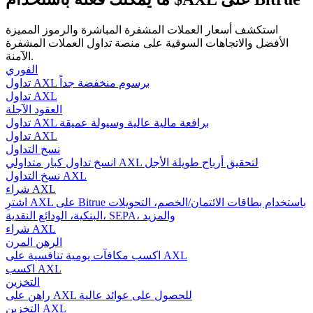
استكشف أسعار العملات المشفرة المباشرة والرموز المميزة
الأفضل والاتجاهات السوقية على منصة تداول العملات المشفرة
الآمنة.
مرشد
الفوري
تداول AXL برسوم منخفضة جداً
دليل المبتدئين للعقود الآجلة
تداول AXL
العقود الآجلة
تداول AXL برافعة مالية عالية وسيولة عميقة
تداول AXL
نسخ التداول
انسخ تداول كبار متداولي AXL لتحقيق أرباح طويلة الأجل
نسخ التداول AXL
شراء AXL
اشترِ AXL على Bitrue باستخدام بطاقات الائتمان/الخصم، التحويلات
البنكية، الودائع النقدية، SEPA، والمزيد
استراتيجيات التداول
شراء AXL
الرهن المرن
تعلم كيفية البقاء مربحة
اكسب مكافآت يومية تنافسية على AXL
اكسب AXL
التخزين
راهن على AXL للحصول على عوائد عالية
التخزين AXL