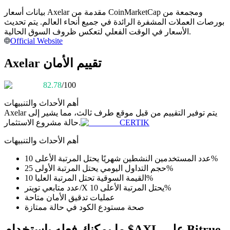
بيانات أسعار Axelar مقدمة من CoinMarketCap ومجمعة من
كن متداول نسخ
بورصات العملات المشفرة الرائدة في جميع أنحاء العالم. يتم تحديث
الأسعار في الوقت الفعلي لتعكس ظروف السوق الحالية.
استمتع بتقاسم الأرباح وعمولات نسخ التداول
Official Website
Axelar تقييم الأمان
82.78
/100
أهم الأحداث والتنبيهات
يتم توفير التقييم من قبل موقع طرف ثالث، مما يشير إلى
Axelar
CERTIK
حالة مشروع الاستثمار.
معلومة
أهم الأحداث والتنبيهات
تحليل البيانات الضخمة بما في ذلك المعلومات التجارية، وما
عدد المستخدمين النشطين شهريًا يحتل المرتبة الأعلى 10%
إلى ذلك.
حجم التداول اليومي يحتل المرتبة الأولى 25%
القيمة السوقية تحتل المرتبة العليا 10%
عدد متابعي تويتر/X يحتل المرتبة الأعلى 10%
عمليات تدقيق الأمان متاحة
صحة مستودع الكود في حالة ممتازة
ما يمكنك فعله باستخدام $AXL على Bitrue