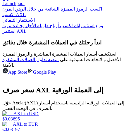
Launchpool
اكسب الرموز المميزة الشائعة من خلال الرهن المرن
اكسب AXL
الاستثمار التلقائي
يكسب
وزع استثماراتك لكسب أرباح طويلة الأجل وفائدة مرنة
استثمر AXL
ابدأ رحلتك في العملات المشفرة خلال دقائق
استكشف أسعار العملات المشفرة المباشرة والرموز المميزة
الأفضل والاتجاهات السوقية على
منصة تداول العملات المشفرة
الآمنة.
App Store
Google Play
خنزير الطاقة
سعر صرف AXL إلى العملة الورقية
احصل على مكافآت تنافسية يوميًا
حوّل Axelar(AXL) إلى العملات الورقية الرئيسية باستخدام أسعار
الصرف في الوقت الفعلي.
AXL
to
USD
$
0.03695
AXL
to
EUR
€
0.03197