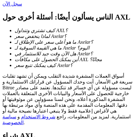
سجل الآن
الناس يسألون أيضًا: أسئلة أخرى حول AXL
كيف تشتري وتتداول AXL؟
عمليات احتجاز BTR
لماذا ينخفض سعر Axelar؟
ما هو أعلى سعر على الإطلاق لـ Axelar؟
استثمارات حصرية لحاملي BTR
ما هي القيمة السوقية لـ Axelar اليوم؟
هل الآن وقت جيد للاستثمار في Axelar؟
أين يمكنك الحصول على مكافآت AXL مجانًا؟
كيف يمكنك تتبع سعر Axelar؟
أسواق العملات المشفرة شديدة التقلب ويمكن أن تشهد تقلبات
سريعة في الأسعار. أنت وحدك المسؤول عن قراراتك الاستثمارية و
Bitrue ليست مسؤولة عن أي خسائر قد تتكبدها. نعتمد على مصادر
خارجية للحصول على الأسعار والبيانات الأخرى المتعلقة بالعملات
المشفرة المذكورة أعلاه، ونحن لسنا مسؤولين عن موثوقيتها أو
دقتها. المعلومات المقدمة على هذه المنصة وأي مواد مرتبطة بها
القروض
هي لأغراض إعلامية فقط ولا ينبغي اعتبارها نصيحة مالية أو
استثمارية. لمزيد من المعلومات، راجع
شروط الاستخدام
و
سياسة
خدمة الاقتراض المدعومة بالعملات المشفرة
.
الخصوصية
AXL
شراء