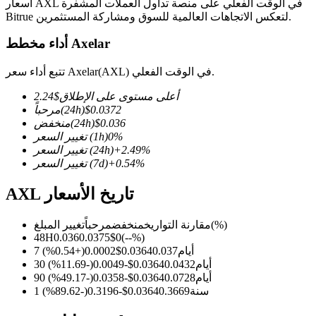
أسعار AXL في الوقت الفعلي على منصة تداول العملات المشفرة
Bitrue لتعكس الاتجاهات العالمية للسوق ومشاركة المستثمرين.
أداء مخطط Axelar
العقود الآجلة لـ COIN-M
تتبع أداء سعر Axelar(AXL) في الوقت الفعلي.
العقود الآجلة للعملات المشفرة
أعلى مستوى على الإطلاق
$
2.24
0.0372
$
(24h)
مرحباً
0.036
$
(24h)
منخفض
%
0
(1h)
تغيير السعر
TradFi
%
2.49
+
(24h)
تغيير السعر
%
0.54
+
(7d)
تغيير السعر
مشتقات الأسهم والعملات الأجنبية والمعادن الثمينة والسلع
AXL تاريخ الأسعار
(%)
مقارنة التواريخ
منخفض
مرحباً
تغيير المبلغ
48H
0.036
0.0375
$
0
(
--
%)
7 أيام
0.037
0.0364
$
0.0002
(
+
0.54
%)
30 أيام
0.0432
0.0364
$
-0.0049
(
-11.69
%)
90 أيام
0.0728
0.0364
$
-0.0358
(
-49.17
%)
1 سنة
0.3669
0.0364
$
-0.3196
(
-89.62
%)