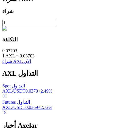
شراء
التكلفة
الاستثمار التلقائي
0.03703
احصل على أرباح طويلة الأجل وفوائد مرنة
1
AXL
=
0.03703
شراء AXL الآن
التداول
AXL
Spot التداول
AXL/USDT
0.0370
+
2.49
%
Futures التداول
AXL/USDT
0.0369
+
2.72
%
تعلم الستاكينغ
تعرف على كيفية كسب الدخل السلبي
أخبار Axelar