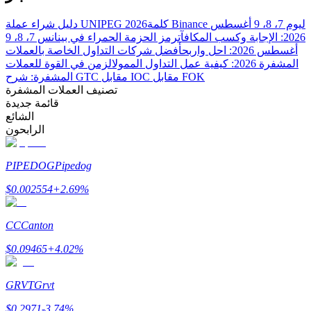
Bitrue
AI
كلمة Binance ليوم 7، 8، 9 أغسطس
دليل شراء عملة UNIPEG 2026
2026: الإجابة وكسب المكافآت
رمز الحزمة الحمراء في بينانس 7، 8، 9
أغسطس 2026: احل واربح
أفضل شركات التداول الخاصة بالعملات
المشفرة 2026: كيفية عمل التداول الممول
الزمن في القوة للعملات
المشفرة: شرح GTC مقابل IOC مقابل FOK
تصنيف العملات المشفرة
قائمة جديدة
الشائع
شركاء بيترو
الرابحون
PIPEDOG
Pipedog
$
0.002554
+
2.69
%
CC
Canton
$
0.09465
+
4.02
%
شركاء Bitrue
GRVT
Grvt
تصل العمولات إلى 65٪!
$
0.2971
-3.74
%