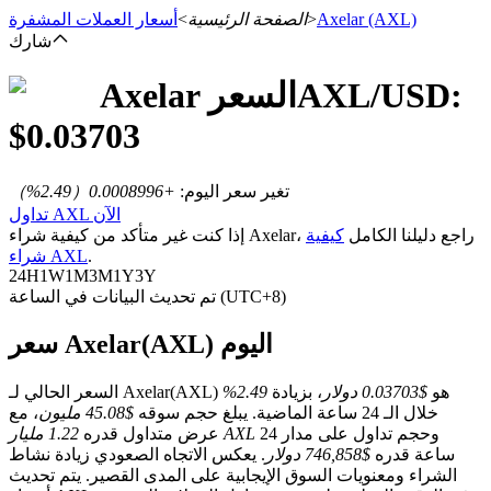
(AXL)
Axelar
>
الصفحة الرئيسية
>
أسعار العملات المشفرة
شارك
/USD:
AXL
السعر
Axelar
العقود الآجلة
$
0.03703
تغير سعر اليوم
:
+0.0008996
（
2.49
%）
تداول AXL الآن
إذا كنت غير متأكد من كيفية شراء Axelar، راجع دليلنا الكامل
كيفية
.
شراء AXL
24H
1W
1M
3M
1Y
3Y
تم تحديث البيانات في الساعة (UTC+8)
سعر Axelar(AXL) اليوم
العقود الآجلة USDT
العقود الآجلة باستخدام USDT كضمان
السعر الحالي لـ Axelar(AXL) هو
$0.03703 دولار
، بزيادة
2.49%
خلال الـ 24 ساعة الماضية. يبلغ حجم سوقه
$45.08 مليون
، مع
وحجم تداول على مدار 24
1.22 مليار AXL
عرض متداول قدره
ساعة قدره
$746,858 دولار
. يعكس الاتجاه الصعودي زيادة نشاط
الشراء ومعنويات السوق الإيجابية على المدى القصير. يتم تحديث