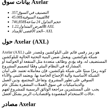
العقود الآجلة USDC
بيانات سوق Axelar
العقود الآجلة باستخدام USDC كضمان
التصنيف في السوق
357
45.08M
القيمة السوقية
$
حجم التداول 24 ساعة
$
746,858
AXL
1.22B
العرض المتداول
AXL
--
الحد الأقصى للإمداد
حول Axelar (AXL)
Axelar (AXL) هو رمز رقمي قائم على البلوكشين ومُصدر على
شبكة بلوكتشين. ويعمل ضمن البنية التحتية الحالية للبلوكشين
نسخ التداول
المستضيف له، وقد يؤدي وظائف متعددة مثل المنفعة أو الحوكمة أو
المشاركة في النظام البيئي وفقًا لتصميم المشروع.
انضم إلى أفضل المتداولين
كونه رمزًا مبنيًا على شبكة بلوكتشين، فإن معاملاته تعتمد على أمان
الشبكة الأساسية وآلية الإجماع الخاصة بها. ويعتمد التبني والأداء
السوقي على تطور المشروع، وتفاعل المجتمع، ودين العمل
والديناميكيات في سوق العملات المشفرة بشكل عام.
يجب على المستثمرين مراجعة الوثائق الرسمية للمشروع لفهم
حالات الاستخدام المقصودة واقتصاديات الرمز بشكل أفضل.
مصادر Axelar