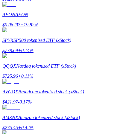
AEON
AEON
$
0.06297
+
19.82
%
SPYX
SP500 tokenized ETF (xStock)
$
778.69
+
0.14
%
الإحالة
قم بدعوة صديق لتحصل على مكافآت نقدية
QQQX
Nasdaq tokenized ETF (xStock)
BTC Welcome Rewards
$
725.96
+
0.11
%
AVGOX
Broadcom tokenized stock (xStock)
$
421.97
-0.17
%
AMZNX
Amazon tokenized stock (xStock)
$
275.45
+
0.42
%