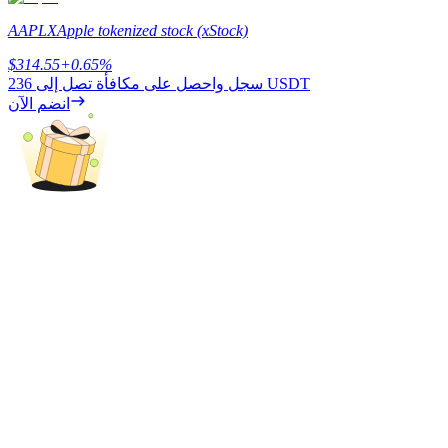
AAPLX
Apple tokenized stock (xStock)
$
314.55
+
0.65
%
يكسب
236 USDT
سجل واحصل على مكافأة تصل إلى
انضم الآن
خنزير الطاقة
احصل على مكافآت تنافسية يوميًا