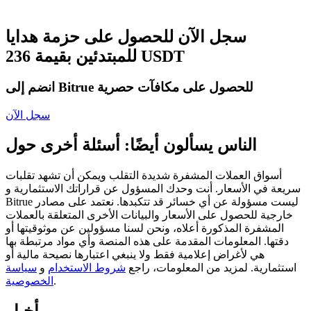
العقود الآجلة USDC
العقود الآجلة باستخدام USDC كضمان
سجل الآن للحصول على حزمة هدايا
للمبتدئين بقيمة 236 USDT
انضم إلى Bitrue للحصول على مكافآت حصرية
سجل الآن
الناس يسألون أيضًا: أسئلة أخرى حول
نسخ التداول
أسواق العملات المشفرة شديدة التقلب ويمكن أن تشهد تقلبات
سريعة في الأسعار. أنت وحدك المسؤول عن قراراتك الاستثمارية و
انضم إلى أفضل المتداولين
Bitrue ليست مسؤولة عن أي خسائر قد تتكبدها. نعتمد على مصادر
خارجية للحصول على الأسعار والبيانات الأخرى المتعلقة بالعملات
المشفرة المذكورة أعلاه، ونحن لسنا مسؤولين عن موثوقيتها أو
دقتها. المعلومات المقدمة على هذه المنصة وأي مواد مرتبطة بها
هي لأغراض إعلامية فقط ولا ينبغي اعتبارها نصيحة مالية أو
استثمارية. لمزيد من المعلومات، راجع
شروط الاستخدام
و
سياسة
.
الخصوصية
أخبار