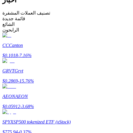
كن متداول نسخ
تصنيف العملات المشفرة
قائمة جديدة
استمتع بتقاسم الأرباح وعمولات نسخ التداول
الشائع
الرابحون
CC
Canton
$
0.1018
-7.16
%
GRVT
Grvt
$
0.2869
-15.76
%
معلومة
تحليل البيانات الضخمة بما في ذلك المعلومات التجارية، وما
AEON
AEON
إلى ذلك.
$
0.05912
-3.68
%
SPYX
SP500 tokenized ETF (xStock)
$
775.94
-0.37
%