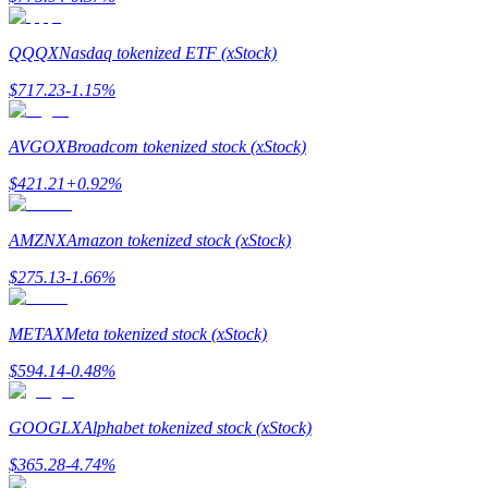
QQQX
Nasdaq tokenized ETF (xStock)
$
717.23
-1.15
%
مرشد
دليل المبتدئين للعقود الآجلة
AVGOX
Broadcom tokenized stock (xStock)
$
421.21
+
0.92
%
AMZNX
Amazon tokenized stock (xStock)
$
275.13
-1.66
%
METAX
Meta tokenized stock (xStock)
استراتيجيات التداول
$
594.14
-0.48
%
تعلم كيفية البقاء مربحة
GOOGLX
Alphabet tokenized stock (xStock)
$
365.28
-4.74
%