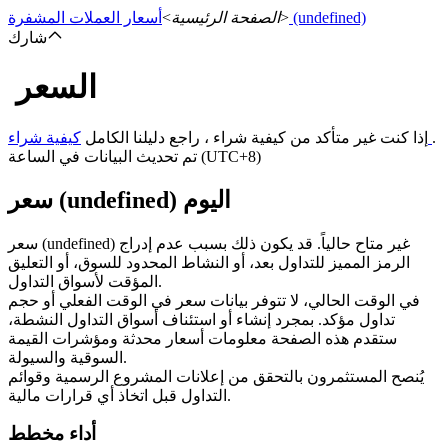
(undefined)
>
الصفحة الرئيسية
>
أسعار العملات المشفرة
شارك
السعر
العقود الآجلة
.
كيفية شراء
إذا كنت غير متأكد من كيفية شراء ، راجع دليلنا الكامل
تم تحديث البيانات في الساعة (UTC+8)
سعر (undefined) اليوم
سعر (undefined) غير متاح حالياً. قد يكون ذلك بسبب عدم إدراج
الرمز المميز للتداول بعد، أو النشاط المحدود للسوق، أو التعليق
المؤقت لأسواق التداول.
في الوقت الحالي، لا تتوفر بيانات سعر في الوقت الفعلي أو حجم
العقود الآجلة USDT
تداول مؤكد. بمجرد إنشاء أو استئناف أسواق التداول النشطة،
ستقدم هذه الصفحة معلومات أسعار محدثة ومؤشرات القيمة
العقود الآجلة باستخدام USDT كضمان
السوقية والسيولة.
يُنصح المستثمرون بالتحقق من إعلانات المشروع الرسمية وقوائم
التداول قبل اتخاذ أي قرارات مالية.
أداء مخطط