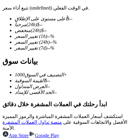
تتبع أداء سعر (undefined) في الوقت الفعلي.
--
$
أعلى مستوى على الإطلاق
--
$
(24h)
مرحباً
--
$
(24h)
منخفض
العقود الآجلة لـ COIN-M
%
--
(1h)
تغيير السعر
العقود الآجلة للعملات المشفرة
%
--
(24h)
تغيير السعر
%
--
(7d)
تغيير السعر
بيانات سوق
TradFi
1000+
التصنيف في السوق
مشتقات الأسهم والعملات الأجنبية والمعادن الثمينة والسلع
--
$
القيمة السوقية
--
العرض المتداول
--
الحد الأقصى للإمداد
ابدأ رحلتك في العملات المشفرة خلال دقائق
استكشف أسعار العملات المشفرة المباشرة والرموز المميزة
الأفضل والاتجاهات السوقية على
منصة تداول العملات المشفرة
الآمنة.
App Store
Google Play