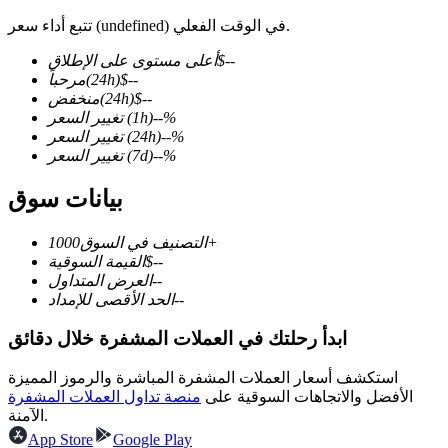
تتبع أداء سعر (undefined) في الوقت الفعلي.
--
$
أعلى مستوى على الإطلاق
--
$
(24h)
مرحباً
--
$
(24h)
منخفض
العقود الآجلة لـ COIN-M
%
--
(1h)
تغيير السعر
العقود الآجلة للعملات المشفرة
%
--
(24h)
تغيير السعر
%
--
(7d)
تغيير السعر
بيانات سوق
TradFi
1000+
التصنيف في السوق
مشتقات الأسهم والعملات الأجنبية والمعادن الثمينة والسلع
--
$
القيمة السوقية
--
العرض المتداول
--
الحد الأقصى للإمداد
ابدأ رحلتك في العملات المشفرة خلال دقائق
استكشف أسعار العملات المشفرة المباشرة والرموز المميزة
الأفضل والاتجاهات السوقية على
منصة تداول العملات المشفرة
الآمنة.
App Store
Google Play