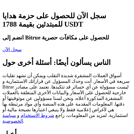
العقود الآجلة USDC
العقود الآجلة باستخدام USDC كضمان
سجل الآن للحصول على حزمة هدايا
للمبتدئين بقيمة 1788 USDT
انضم إلى Bitrue للحصول على مكافآت حصرية
سجل الآن
الناس يسألون أيضًا: أسئلة أخرى حول
نسخ التداول
أسواق العملات المشفرة شديدة التقلب ويمكن أن تشهد تقلبات
سريعة في الأسعار. أنت وحدك المسؤول عن قراراتك الاستثمارية و
انضم إلى أفضل المتداولين
Bitrue ليست مسؤولة عن أي خسائر قد تتكبدها. نعتمد على مصادر
خارجية للحصول على الأسعار والبيانات الأخرى المتعلقة بالعملات
المشفرة المذكورة أعلاه، ونحن لسنا مسؤولين عن موثوقيتها أو
دقتها. المعلومات المقدمة على هذه المنصة وأي مواد مرتبطة بها
هي لأغراض إعلامية فقط ولا ينبغي اعتبارها نصيحة مالية أو
استثمارية. لمزيد من المعلومات، راجع
شروط الاستخدام
و
سياسة
.
الخصوصية
أخبار