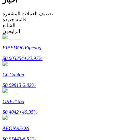
كن متداول نسخ
تصنيف العملات المشفرة
قائمة جديدة
استمتع بتقاسم الأرباح وعمولات نسخ التداول
الشائع
الرابحون
PIPEDOG
Pipedog
$
0.003254
+
22.97
%
CC
Canton
$
0.09813
-2.02
%
معلومة
تحليل البيانات الضخمة بما في ذلك المعلومات التجارية، وما
GRVT
Grvt
إلى ذلك.
$
0.4042
+
40.35
%
AEON
AEON
$
0.05443
-6.52
%