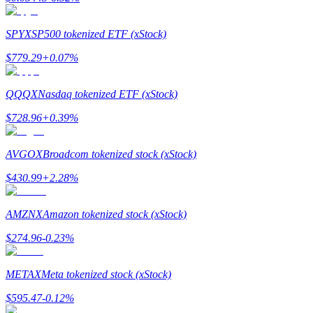
SPYX
SP500 tokenized ETF (xStock)
$
779.29
+
0.07
%
مرشد
دليل المبتدئين للعقود الآجلة
QQQX
Nasdaq tokenized ETF (xStock)
$
728.96
+
0.39
%
AVGOX
Broadcom tokenized stock (xStock)
$
430.99
+
2.28
%
AMZNX
Amazon tokenized stock (xStock)
استراتيجيات التداول
$
274.96
-0.23
%
تعلم كيفية البقاء مربحة
METAX
Meta tokenized stock (xStock)
$
595.47
-0.12
%