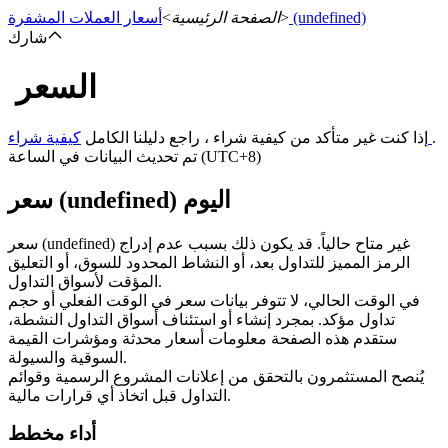
(undefined)
>
الصفحة الرئيسية
>
أسعار العملات المشفرة
شارك
السعر
العقود الآجلة
.
كيفية شراء
إذا كنت غير متأكد من كيفية شراء ، راجع دليلنا الكامل
تم تحديث البيانات في الساعة (UTC+8)
سعر (undefined) اليوم
سعر (undefined) غير متاح حالياً. قد يكون ذلك بسبب عدم إدراج
الرمز المميز للتداول بعد، أو النشاط المحدود للسوق، أو التعليق
المؤقت لأسواق التداول.
في الوقت الحالي، لا تتوفر بيانات سعر في الوقت الفعلي أو حجم
العقود الآجلة USDT
تداول مؤكد. بمجرد إنشاء أو استئناف أسواق التداول النشطة،
ستقدم هذه الصفحة معلومات أسعار محدثة ومؤشرات القيمة
العقود الآجلة باستخدام USDT كضمان
السوقية والسيولة.
يُنصح المستثمرون بالتحقق من إعلانات المشروع الرسمية وقوائم
التداول قبل اتخاذ أي قرارات مالية.
أداء مخطط