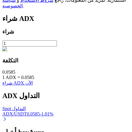
استثمارية. لمزيد من المعلومات، راجع
شروط الاستخدام
و
سياسة
.
الخصوصية
ADX
شراء
شراء
عمليات احتجاز BTR
استثمارات حصرية لحاملي BTR
التكلفة
0.0585
1
ADX
=
0.0585
شراء ADX الآن
التداول
ADX
القروض
Spot التداول
ADX/USDT
0.0585
-1.01
%
خدمة الاقتراض المدعومة بالعملات المشفرة