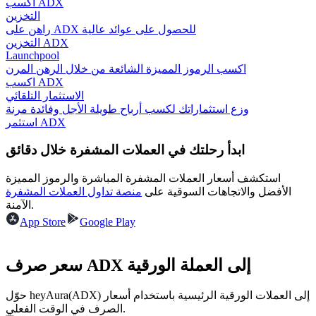
اكسب ADX
التخزين
راهن على ADX للحصول على عوائد عالية
التخزين ADX
Launchpool
مرشد
اكسب الرموز المميزة الشائعة من خلال الرهن المرن
اكسب ADX
دليل المبتدئين للعقود الآجلة
الاستثمار التلقائي
وزع استثماراتك لكسب أرباح طويلة الأجل وفائدة مرنة
استثمر ADX
ابدأ رحلتك في العملات المشفرة خلال دقائق
استكشف أسعار العملات المشفرة المباشرة والرموز المميزة
الأفضل والاتجاهات السوقية على
منصة تداول العملات المشفرة
الآمنة.
App Store
Google Play
استراتيجيات التداول
تعلم كيفية البقاء مربحة
سعر صرف ADX إلى العملة الورقية
حوّل heyAura(ADX) إلى العملات الورقية الرئيسية باستخدام أسعار
الصرف في الوقت الفعلي.