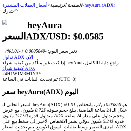
(ADX)
heyAura
>
الصفحة الرئيسية
>
أسعار العملات المشفرة
شارك
heyAura
العقود الآجلة
0.0585
/USD: $
ADX
السعر
تغير سعر اليوم
:
-0.0005849
（
-1.01
%）
تداول ADX الآن
إذا كنت غير متأكد من كيفية شراء heyAura، راجع دليلنا الكامل
.
كيفية شراء ADX
24H
1W
1M
3M
1Y
3Y
تم تحديث البيانات في الساعة (UTC+8)
سعر heyAura(ADX) اليوم
العقود الآجلة USDT
العقود الآجلة باستخدام USDT كضمان
السعر الحالي لـ heyAura(ADX) هو
$0.0585 دولار
، بانخفاض
1.01%
خلال الـ 24 ساعة الماضية. يبلغ حجم سوقه
$8.72 مليون
، مع عرض
وحجم تداول على مدار 24 ساعة
147.90 مليون ADX
متداول قدره
قدره
$5.24 مليون دولار
. يشير الانخفاض الأخير إلى ضغط بيع على
المدى القصير وسط تقلبات السوق الأوسع. يتم تحديث أسعار ADX