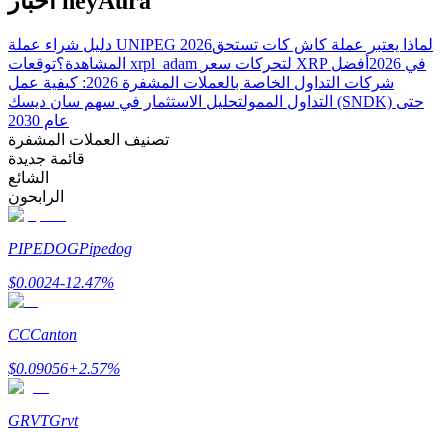
أخبار heyAura
لماذا يعتبر عملة كاش كات تستحق
دليل شراء عملة UNIPEG 2026
توقعات xrpl_adam لتحركات سعر XRP في 2026
أفضل
المشاهدة؟
شركات التداول الخاصة بالعملات المشفرة 2026: كيفية عمل
التداول الممول
تحليل الاستثمار في سهم سان ديسك (SNDK) حتى
عام 2030
تصنيف العملات المشفرة
الاستثمار التلقائي
قائمة جديدة
الشائع
احصل على أرباح طويلة الأجل وفوائد مرنة
الرابحون
PIPEDOG
Pipedog
$
0.0024
-12.47
%
CC
Canton
$
0.09056
+
2.57
%
تعلم الستاكينغ
تعرف على كيفية كسب الدخل السلبي
GRVT
Grvt