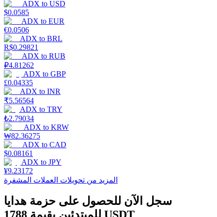
ADX
to
USD
$
0.0585
ADX
to
EUR
€
0.0506
ADX
to
BRL
يكسب
R$
0.29821
ADX
to
RUB
₽
4.81262
ADX
to
GBP
£
0.04335
ADX
to
INR
₹
5.56564
ADX
to
TRY
₺
2.79034
ADX
to
KRW
₩
82.36275
خنزير الطاقة
ADX
to
CAD
$
0.08161
احصل على مكافآت تنافسية يوميًا
ADX
to
JPY
¥
9.23172
المزيد من تحويلات العملات المشفرة
سجل الآن للحصول على حزمة هدايا
للمبتدئين بقيمة 1788 USDT