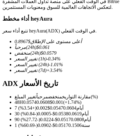
في الوقت الفعلي على منصة تداول العملات المشفرة Bitrue
لتعكس الاتجاهات العالمية للسوق ومعنويات المستثمرين.
أداء مخطط heyAura
العقود الآجلة لـ COIN-M
تتبع أداء سعر heyAura(ADX) في الوقت الفعلي.
العقود الآجلة للعملات المشفرة
أعلى مستوى على الإطلاق
$
0.8967
0.061
$
(24h)
مرحباً
0.0579
$
(24h)
منخفض
%
-0.34
(1h)
تغيير السعر
TradFi
%
-1.01
(24h)
تغيير السعر
%
3.54
+
(7d)
تغيير السعر
مشتقات الأسهم والعملات الأجنبية والمعادن الثمينة والسلع
ADX تاريخ الأسعار
(%)
مقارنة التواريخ
منخفض
مرحباً
تغيير المبلغ
48H
0.0574
0.0608
$
0.001
(
+
1.74
%)
7 أيام
0.0604
0.0547
$
0.002
(
+
3.54
%)
30 أيام
0.0619
0.0538
$
-0.0005
(
-0.84
%)
90 أيام
0.0808
0.0517
$
-0.0224
(
-27.72
%)
1 سنة
0.1506
0.0517
$
-0.0902
(
-60.69
%)