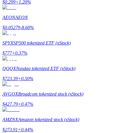
Bitrue
AI
$
0.299
+
1.20
%
AEON
AEON
$
0.05279
-8.60
%
SPYX
SP500 tokenized ETF (xStock)
شركاء بيترو
$
777
+
0.37
%
QQQX
Nasdaq tokenized ETF (xStock)
$
723.39
+
0.50
%
AVGOX
Broadcom tokenized stock (xStock)
$
427.79
+
0.47
%
شركاء Bitrue
AMZNX
Amazon tokenized stock (xStock)
تصل العمولات إلى 65٪!
$
273.91
+
0.44
%