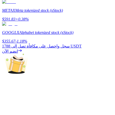
METAX
Meta tokenized stock (xStock)
$
591.83
+
0.38
%
GOOGLX
Alphabet tokenized stock (xStock)
$
355.67
-1.18
%
الإحالة
1788 USDT
سجل واحصل على مكافأة تصل إلى
انضم الآن
قم بدعوة صديق لتحصل على مكافآت نقدية
BTC Welcome Rewards