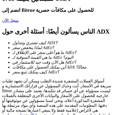
انضم إلى Bitrue للحصول على مكافآت حصرية
سجل الآن
التوقيع المساحي
عوائد عالية والوصول الفوري
الناس يسألون أيضًا: أسئلة أخرى حول ADX
كيف تشتري وتتداول ADX؟
لماذا ينخفض سعر AdEx؟
ما هو أعلى سعر على الإطلاق لـ AdEx؟
ما هي القيمة السوقية لـ AdEx اليوم؟
هل الآن وقت جيد للاستثمار في AdEx؟
أين يمكنك الحصول على مكافآت ADX مجانًا؟
كيف يمكنك تتبع سعر AdEx؟
أسواق العملات المشفرة شديدة التقلب ويمكن أن تشهد تقلبات
Launchpool
سريعة في الأسعار. أنت وحدك المسؤول عن قراراتك الاستثمارية و
Bitrue ليست مسؤولة عن أي خسائر قد تتكبدها. نعتمد على مصادر
الرهان المرن لكسب العملات الرقمية الشهيرة
خارجية للحصول على الأسعار والبيانات الأخرى المتعلقة بالعملات
المشفرة المذكورة أعلاه، ونحن لسنا مسؤولين عن موثوقيتها أو
دقتها. المعلومات المقدمة على هذه المنصة وأي مواد مرتبطة بها
هي لأغراض إعلامية فقط ولا ينبغي اعتبارها نصيحة مالية أو