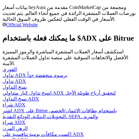
بيانات أسعار heyAura مقدمة من CoinMarketCap ومجمعة من
كن متداول نسخ
بورصات العملات المشفرة الرائدة في جميع أنحاء العالم. يتم تحديث
الأسعار في الوقت الفعلي لتعكس ظروف السوق الحالية.
استمتع بتقاسم الأرباح وعمولات نسخ التداول
Official Website
ما يمكنك فعله باستخدام $ADX على Bitrue
استكشف أسعار العملات المشفرة المباشرة والرموز المميزة
الأفضل والاتجاهات السوقية على منصة تداول العملات المشفرة
الآمنة.
الفوري
تداول ADX برسوم منخفضة جداً
تداول ADX
معلومة
نسخ التداول
انسخ تداول كبار متداولي ADX لتحقيق أرباح طويلة الأجل
تحليل البيانات الضخمة بما في ذلك المعلومات التجارية، وما
نسخ التداول ADX
إلى ذلك.
شراء ADX
اشترِ ADX على Bitrue باستخدام بطاقات الائتمان/الخصم،
التحويلات البنكية، الودائع النقدية، SEPA، والمزيد
شراء ADX
الرهن المرن
اكسب مكافآت يومية تنافسية على ADX