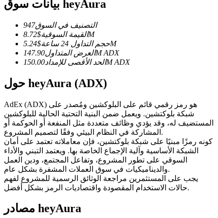
العقود الآجلة USDC
بيانات سوق heyAura
العقود الآجلة باستخدام USDC كضمان
التصنيف في السوق
947
8.72M
القيمة السوقية
$
5.24M
حجم التداول 24 ساعة
$
ADX
147.90M
العرض المتداول
ADX
150.00M
الحد الأقصى للإمداد
حول heyAura (ADX)
AdEx (ADX) هو رمز رقمي قائم على البلوكشين ومُصدر على
شبكة بلوكتشين. ويعمل ضمن البنية التحتية الحالية للبلوكشين
نسخ التداول
المستضيف له، وقد يؤدي وظائف متعددة مثل المنفعة أو الحوكمة أو
المشاركة في النظام البيئي وفقًا لتصميم المشروع.
انضم إلى أفضل المتداولين
كونه رمزًا مبنيًا على شبكة بلوكتشين، فإن معاملاته تعتمد على أمان
الشبكة الأساسية وآلية الإجماع الخاصة بها. ويعتمد التبني والأداء
السوقي على تطور المشروع، وتفاعل المجتمع، ودين العمل
والديناميكيات في سوق العملات المشفرة بشكل عام.
يجب على المستثمرين مراجعة الوثائق الرسمية للمشروع لفهم
حالات الاستخدام المقصودة واقتصاديات الرمز بشكل أفضل.
مصادر heyAura