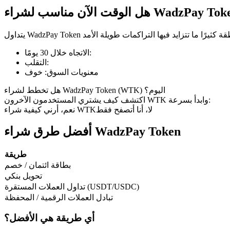
وقت الآن مناسب لشراء WadzPay Token
العقود الآجلة لـ COIN-M
:
الاتجاه خلال 30 يومًا
:
التقلب
العقود الآجلة للعملات المشفرة
معنويات السوق
:
خوف
هل تخطط لشراء WadzPay Token (WTK) اليوم؟
اكتشف كيف يشتري المستخدمون الآخرون WTK وابدأ بسرعة:
TradFi
لا، أنا أتصفح فقط
نعم، أرني كيفية شراء WTK
مشتقات الأسهم والعملات الأجنبية والمعادن الثمينة والسلع
أفضل طرق شراء WadzPay Token
طريقة
بطاقة ائتمان / خصم
تحويل بنكي
تداول العملات المستقرة (USDT/USDC)
تبادل العملات الرقمية / المحفظة
أي طريقة هي الأفضل؟