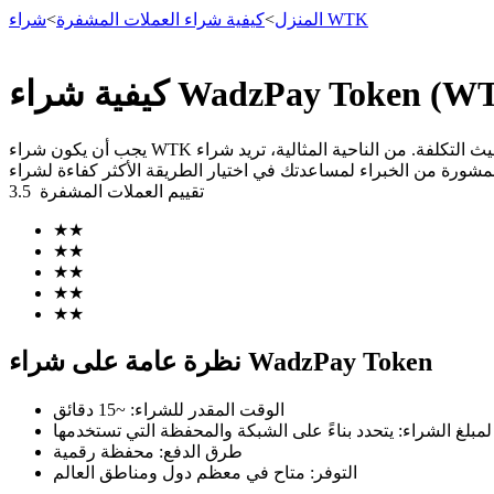
شراء WTK
المنزل
>
كيفية شراء العملات المشفرة
>
العقود الآجلة
يجب أن يكون شراء WTK آمنًا وبسيطًا وفعالًا من حيث التكلفة. من الناحية المثالية، تريد شراء WTK برسوم منخفضة قدر الإمكان. في هذا الدليل، سنوضح لك كيفية شراء WTK على منصة تداول عملات رقمية
تقييم العملات المشفرة
3.5
★
★
★
★
★
★
★
★
★
★
العقود الآجلة USDT
نظرة عامة على شراء WadzPay Token
العقود الآجلة باستخدام USDT كضمان
الوقت المقدر للشراء
:
~15 دقائق
 لمبلغ الشراء
:
طرق الدفع
:
محفظة رقمية
التوفر
:
متاح في معظم دول ومناطق العالم