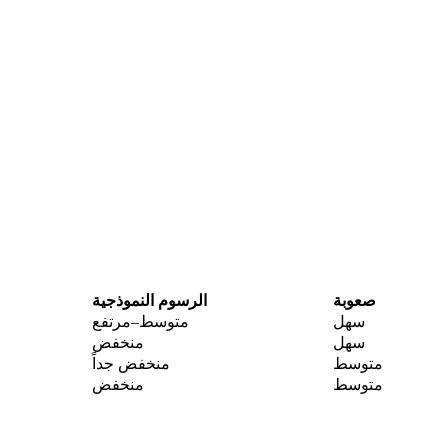
صعوبة
الرسوم النموذجية
سهل
متوسط–مرتفع
سهل
منخفض
متوسط
منخفض جداً
متوسط
منخفض