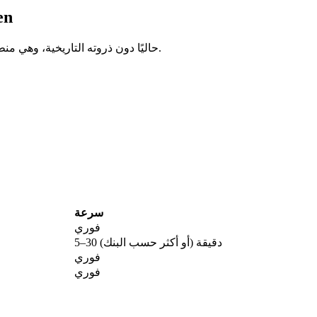
هل ال
يتداول WadzPay Token حاليًا دون ذروته التاريخية، وهي منطقة كثيرًا ما تتزايد فيها التراكمات طويلة الأمد.
سرعة
فوري
5–30 دقيقة (أو أكثر حسب البنك)
فوري
فوري