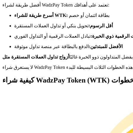
العقود الآجلة USDC
أفضل طريقة لشراء WadzPay Token تعتمد على أهدافك:
العقود الآجلة باستخدام USDC كضمان
بطاقة ائتمان أو خصم
أسرع طريقة للشراء WTK:
أقل الرسوم:
تحويل بنكي أو تداول العملات المستقرة
الرقمية ذوي الخبرة:
تبادل العملات الرقمية أو التداول الفوري
الأفضل للمبتدئين:
الدفع بالبطاقة عبر منصة تداول موثوقة
 يفضل المتداولون ذوو الخبرة غالبًا
نسخ التداول
انضم إلى أفضل المتداولين