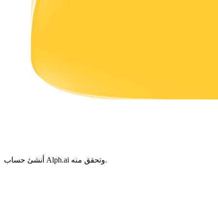
يكسب
خنزير الطاقة
احصل على مكافآت تنافسية يوميًا
أنشئ حساب Alph.ai وتحقق منه.