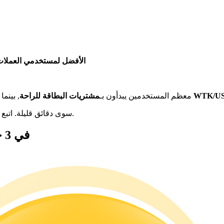
الأفضل لمستخدمي العملات 
العملات المستقرة مثل WTK/USDT
معظم المستخدمين يبدأون بـ
مشتريات البطاقة للراحة
, بينما
لا يستغرق شراء WadzPay Token سوى دقائق قليلة. اتبع هذه الخطوات الثلاث البسيطة للبدء.
كيفية شراء WadzPay Token (WTK) في 3 خطوات