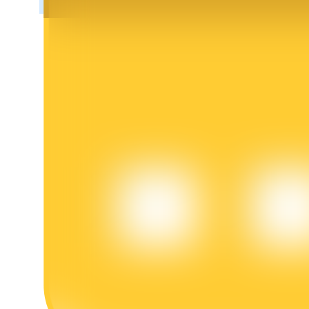
عمليات احتجاز BTR
استثمارات حصرية لحاملي BTR
القروض
خدمة الاقتراض المدعومة بالعملات المشفرة