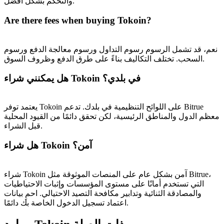
والتحكم بشكل أفضل.
Deposit CASHCAT & Win
Are there fees when buying Tokoin?
Share 500000 CASHCAT prize pool
نعم، قد تشمل الرسوم رسوم التداول ورسوم معالجة الدفع ورسوم
السحب. تختلف التكاليف بناءً على طرق الدفع وظروف السوق.
Exclusive for BitMart Users
هل يمكنني شراء Tokoin في بلدي؟
Register & Trade to Win 500,000 USDT
يعتمد توفر Tokoin على اللوائح التنظيمية في بلدك. تدعم Bitrue
معظم الدول والمناطق الرئيسية، لكن تحقق دائمًا من القيود المحلية
قبل الشراء.
Precious Metals Trading Carnival
هل شراء Tokoin آمن؟
Trade Gold & Silver · 33,333 USDT Bonus
شراء Tokoin آمن بشكل عام على المنصات الموثوقة مثل Bitrue،
التي تستخدم أمانًا على مستوى المؤسسات وإثبات الاحتياطيات
والمصادقة الثنائية وتدابير مكافحة التصيد الاحتيالي. احمِ بيانات
USDT New User Exclusive 10% APR
اعتماد تسجيل الدخول الخاصة بك دائمًا.
USDT Flexible Staking | Daily Rewards