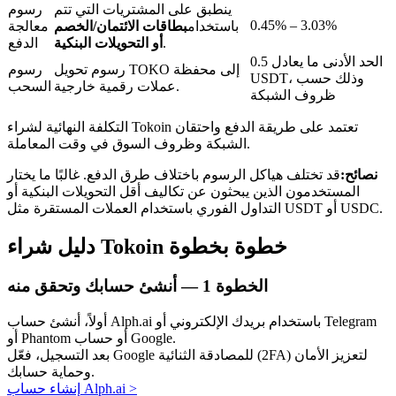
ينطبق على المشتريات التي تتم
رسوم
0.45% – 3.03%
باستخدام
بطاقات الائتمان/الخصم
معالجة
.
أو التحويلات البنكية
الدفع
الحد الأدنى ما يعادل 0.5
رسوم تحويل TOKO إلى محفظة
رسوم
USDT، وذلك حسب
عملات رقمية خارجية.
السحب
ظروف الشبكة
عمليات احتجاز BTR
التكلفة النهائية لشراء Tokoin تعتمد على طريقة الدفع واحتقان
استثمارات حصرية لحاملي BTR
الشبكة وظروف السوق في وقت المعاملة.
نصائح:
قد تختلف هياكل الرسوم باختلاف طرق الدفع. غالبًا ما يختار
المستخدمون الذين يبحثون عن تكاليف أقل التحويلات البنكية أو
التداول الفوري باستخدام العملات المستقرة مثل USDT أو USDC.
دليل شراء Tokoin خطوة بخطوة
الخطوة
1 —
أنشئ حسابك وتحقق منه
القروض
أولاً، أنشئ حساب Alph.ai باستخدام بريدك الإلكتروني أو Telegram
أو Phantom أو حساب Google.
خدمة الاقتراض المدعومة بالعملات المشفرة
بعد التسجيل، فعّل Google للمصادقة الثنائية (2FA) لتعزيز الأمان
وحماية حسابك.
>
إنشاء حساب Alph.ai