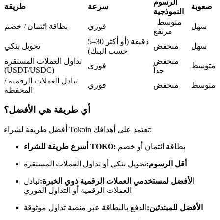
العقود الآجلة USDC
الرسوم
صعوبة
سرعة
طريقة
النموذجية
العقود الآجلة باستخدام USDC كضمان
متوسط–
سهل
فوري
بطاقة ائتمان / خصم
مرتفع
5–30 دقيقة (أو أكثر
سهل
منخفض
تحويل بنكي
حسب البنك)
منخفض
تداول العملات المستقرة
متوسط
فوري
(USDT/USDC)
جداً
تبادل العملات الرقمية /
متوسط
منخفض
فوري
المحفظة
أي طريقة هي الأفضل؟
نسخ التداول
أفضل طريقة لشراء Tokoin تعتمد على أهدافك:
انضم إلى أفضل المتداولين
بطاقة ائتمان أو خصم
أسرع طريقة للشراء TOKO:
أقل الرسوم:
تحويل بنكي أو تداول العملات المستقرة
الأفضل لمستخدمي العملات الرقمية ذوي الخبرة:
تبادل
العملات الرقمية أو التداول الفوري
الأفضل للمبتدئين:
الدفع بالبطاقة عبر منصة تداول موثوقة