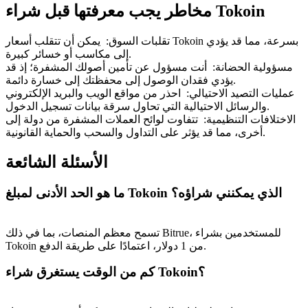
Bitrue
AI
مخاطر يجب معرفتها قبل شراء Tokoin
تقلبات السوق
:
يمكن أن تتقلب أسعار Tokoin بسرعة، مما قد يؤدي
إلى مكاسب أو خسائر كبيرة.
مسؤولية الحضانة
:
أنت مسؤول عن تأمين أصولك المشفرة؛ إذ قد
يؤدي فقدان الوصول إلى محفظتك إلى خسارة دائمة.
عمليات التصيد الاحتيالي
:
احذر من مواقع الويب والبريد الإلكتروني
والرسائل الاحتيالية التي تحاول سرقة بيانات تسجيل الدخول.
الاختلافات التنظيمية
:
تتفاوت لوائح العملات المشفرة من دولة إلى
شركاء بيترو
أخرى، مما قد يؤثر على التداول والسحب والحماية القانونية.
الأسئلة الشائعة
ما هو الحد الأدنى لمبلغ Tokoin الذي يمكنني شراؤه؟
تسمح معظم المنصات، بما في ذلك Bitrue، للمستخدمين بشراء
Tokoin من 1 دولار، اعتمادًا على طريقة الدفع.
شركاء Bitrue
كم من الوقت يستغرق شراء Tokoin؟
تصل العمولات إلى 65٪!