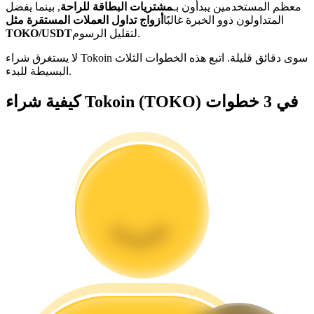
معظم المستخدمين يبدأون بـ
مشتريات البطاقة للراحة
, بينما يفضل
المتداولون ذوو الخبرة غالبًا
أزواج تداول العملات المستقرة مثل
كن متداول نسخ
لتقليل الرسوم.
TOKO/USDT
استمتع بتقاسم الأرباح وعمولات نسخ التداول
لا يستغرق شراء Tokoin سوى دقائق قليلة. اتبع هذه الخطوات الثلاث
البسيطة للبدء.
كيفية شراء Tokoin (TOKO) في 3 خطوات
معلومة
تحليل البيانات الضخمة بما في ذلك المعلومات التجارية، وما
إلى ذلك.