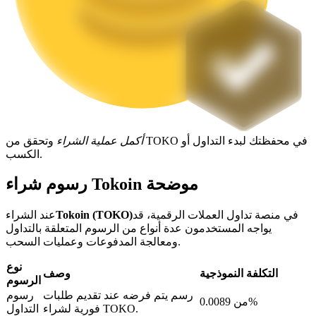
التوقيع المساحي
عوائد عالية والوصول الفوري
أكمل عملية الشراء
وتحقق من TOKO في محفظتك لبدء التداول أو
الكسب.
رسوم شراء Tokoin موضحة
في منصة تداول العملات الرقمية، قد
Tokoin (TOKO)
عند الشراء
Launchpool
يواجه المستخدمون عدة أنواع من الرسوم المتعلقة بالتداول
ومعالجة المدفوعات وعمليات السحب.
الرهان المرن لكسب العملات الرقمية الشهيرة
نوع
التكلفة النموذجية
وصف
الرسوم
رسم يتم فرضه عند تقديم طلبات
رسوم
من 0.0089%
فورية لشراء TOKO.
التداول