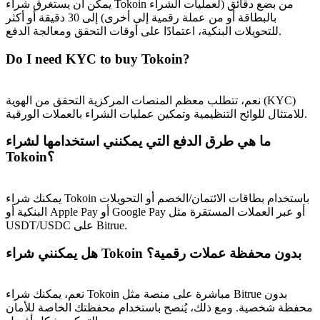
يمكن أن يستغرق شراء Tokoin من بضع دقائق (لعمليات الشراء
بالبطاقة أو من عملة رقمية إلى أخرى) إلى 30 دقيقة أو أكثر
للتحويلات البنكية، اعتمادًا على أوقات التحقق ومعالجة الدفع.
Do I need KYC to buy Tokoin?
نعم، تتطلب معظم المنصات المركزية التحقق من الهوية (KYC)
للامتثال للوائح التنظيمية وتمكين عمليات الشراء بالعملات الورقية.
الإحالة
ما هي طرق الدفع التي يمكنني استخدامها لشراء
قم بدعوة صديق لتحصل على مكافآت نقدية
Tokoin؟
Deposit CASHCAT & Win
يمكنك شراء Tokoin باستخدام بطاقات الائتمان/الخصم أو التحويلات
البنكية أو Apple Pay أو Google Pay أو عبر العملات المستقرة مثل
USDT/USDC على Bitrue.
هل يمكنني شراء Tokoin بدون محفظة عملات رقمية؟
نعم، يمكنك شراء Tokoin مباشرة على منصة مثل Bitrue بدون
محفظة شخصية. ومع ذلك، يُنصح باستخدام محفظتك الخاصة للأمان