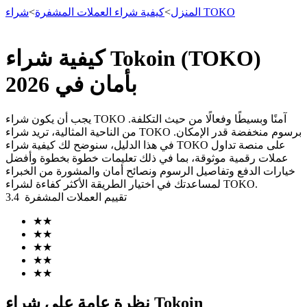
شراء TOKO
المنزل
>
كيفية شراء العملات المشفرة
>
كيفية شراء Tokoin (TOKO)
العقود الآجلة
بأمان في 2026
يجب أن يكون شراء TOKO آمنًا وبسيطًا وفعالًا من حيث التكلفة.
من الناحية المثالية، تريد شراء TOKO برسوم منخفضة قدر الإمكان.
في هذا الدليل، سنوضح لك كيفية شراء TOKO على منصة تداول
عملات رقمية موثوقة، بما في ذلك تعليمات خطوة بخطوة وأفضل
خيارات الدفع وتفاصيل الرسوم ونصائح أمان والمشورة من الخبراء
لمساعدتك في اختيار الطريقة الأكثر كفاءة لشراء TOKO.
تقييم العملات المشفرة
3.4
العقود الآجلة USDT
★
★
★
★
العقود الآجلة باستخدام USDT كضمان
★
★
★
★
★
★
نظرة عامة على شراء Tokoin