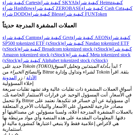
كيفية
كيفية شراء Heima
كيفية شراء SKYAI
كيفية شراء Cartesi
اربح الجوائز والمكافآت الحصرية
كيفية
كيفية شراء Cash Cat
كيفية شراء ZEROBASE
شراء Hashflow
مركز المكافآت
كيفية شراء FUNToken
كيفية شراء Bless
شراء DODO
تسجيل الدخول
العملات المشفرة المدرجة حديثاً
اشتراك
كيفية شراء
كيفية شراء AEON
كيفية شراء Grvt
كيفية شراء Canton
كيفية شراء Nasdaq tokenized ETF
SP500 tokenized ETF (xStock)
كيفية شراء
كيفية شراء Broadcom tokenized stock (xStock)
(xStock)
كيفية شراء Meta tokenized stock
Amazon tokenized stock (xStock)
كيفية شراء Alphabet tokenized stock (xStock)
(xStock)
جديد على Tokoin (TOKO)؟
ابدأ بـ
أدلة المبتدئين وتحليل السوق
من Bitrue لشراء وتداول وإدارة Tokoin بثقة. اقرأ
والنصائح الخبراء
الأدلة
/ زر
المدونة
إخلاء المسؤولية
أسواق العملات المشفرة ذات تقلبات عالية وقد تشهد تقلبات سريعة
في الأسعار. أنت المسؤول الوحيد عن قرارات الاستثمار الخاصة بك،
ولا تتحمل Bitrue أي مسؤولية عن أي خسائر قد تتكبدها. نعتمد على
مصادر خارجية للحصول على الأسعار والبيانات الأخرى المتعلقة
بالعملات المشفرة المدرجة أعلاه، ولسنا مسؤولين عن مصداقيتها أو
دقتها. المعلومات المقدمة على هذه المنصة وأي مواد مرتبطة بها
هي لأغراض إعلامية فقط ولا ينبغي اعتبارها كمشورة مالية أو
استثمارية.