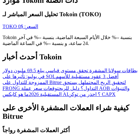
موارد Tokoin ذات الصلة
تحليل السعر المباشر لـ Tokoin (TOKO)
New Listing Futures Fest
السعر
: $
0
TOKO
Trade New Futures, Win 200,000 USDT
Tokoin بنسبة --% خلال الأيام السبعة الماضية، بنسبة --% في آخر
24 ساعة، و بنسبة --% في الساعة الماضية.
أحدث أخبار Tokoin
Crypto World Cup 2026: Grand Finale
77,777+3k Rewards
بطاقات سولانا المشفرة تحقق مستوى قياسي يبلغ 69.5 مليون دولار
أفضل 3 عقود مستقبلية للأسهم
في يوليو: تأثيرها على SOL
الممزوجة للتداول على Bitrue لتحقيق الربح المحتمل
هل يستحق
FRONG التداول؟ دليل للربح
توقعات سعر عملة AOB والتنبؤات
ما هو كابكس AI؟ احذر من توكن CAPX
المستقبلية 2026
كيفية شراء العملات المشفرة الأخرى على
Bitrue
أكثر العملات المشفرة رواجاً
المزيد من الفعاليات