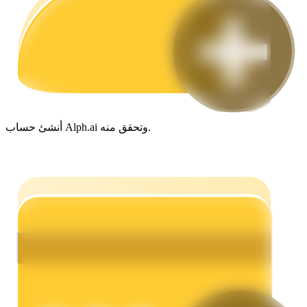
مرشد
دليل المبتدئين للعقود الآجلة
أنشئ حساب Alph.ai وتحقق منه.
استراتيجيات التداول
تعلم كيفية البقاء مربحة