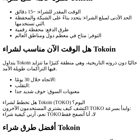
الوقت المقدر للشراء
:
~15 دقائق
الحد الأدنى لمبلغ الشراء
:
يتحدد بناءً على الشبكة والمحفظة
التي تستخدمها.
طرق الدفع
:
محفظة رقمية
العقود الآجلة لـ COIN-M
التوفر
:
متاح في معظم دول ومناطق العالم
العقود الآجلة للعملات المشفرة
هل الوقت الآن مناسب لشراء Tokoin
يتداول Tokoin حاليًا دون ذروته التاريخية، وهي منطقة كثيرًا ما تتزايد
TradFi
فيها التراكمات طويلة الأمد.
مشتقات الأسهم والعملات الأجنبية والمعادن الثمينة والسلع
:
الاتجاه خلال 30 يومًا
:
التقلب
معنويات السوق
:
خوف شديد جدا
هل تخطط لشراء Tokoin (TOKO) اليوم؟
اكتشف كيف يشتري المستخدمون الآخرون TOKO وابدأ بسرعة:
لا، أنا أتصفح فقط
نعم، أرني كيفية شراء TOKO
أفضل طرق شراء Tokoin