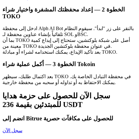
الخطوة
2 —
إعداد محفظتك المشفرة واختيار شراء
TOKO
ادخل إلى محفظة Alph AI Bot بالنقر على زر "ابدأ". سيقوم النظام
تلقائياً بإنشاء عناوين محفظة لـ SOL وBSC.
بما أن TOKO أصل على شبكة بلوكتشين، ستحتاج إلى إيداع كمية
الاستثمار التلقائي
معينة من TOKO في عنوان محفظة بلوكتشين الجديدة.
بعد تأكيد الإيداع، يمكنك استخدامه لشراء أو مبادلة TOKO.
احصل على أرباح طويلة الأجل وفوائد مرنة
أكمل عملية شراء Tokoin
الخطوة
3 —
بعد اكتمال طلبك، سيظهر TOKO في محفظة التبادل الخاصة بك.
يمكنك الاحتفاظ به أو تداوله أو سحبه من محفظة خارجية.
سجل الآن للحصول على حزمة هدايا
للمبتدئين بقيمة 236 USDT
انضم إلى Bitrue للحصول على مكافآت حصرية
تعلم الستاكينغ
تعرف على كيفية كسب الدخل السلبي
سجل الآن