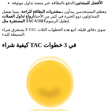
الأفضل للمبتدئين:
الدفع بالبطاقة عبر منصة تداول موثوقة
كن متداول نسخ
معظم المستخدمين يبدأون بـ
مشتريات البطاقة للراحة
, بينما يفضل
المتداولون ذوو الخبرة في كثير من الأحيان
أزواج تداول العملات
استمتع بتقاسم الأرباح وعمولات نسخ التداول
لتقليل الرسوم.
المستقرة مثل TAC/USDT
لا يستغرق شراء TAC سوى دقائق قليلة. اتبع هذه الخطوات الثلاث
البسيطة للبدء.
كيفية شراء TAC في 3 خطوات
معلومة
تحليل البيانات الضخمة بما في ذلك المعلومات التجارية، وما
إلى ذلك.