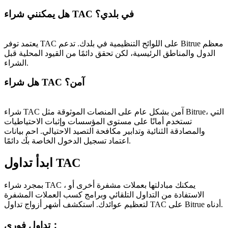
هل يمكنني شراء TAC في بلدي؟
يعتمد توفر TAC على اللوائح التنظيمية في بلدك. تدعم Bitrue معظم
الدول والمناطق الرئيسية، لكن تحقق دائمًا من القيود المحلية قبل
الشراء.
هل شراء TAC آمن؟
شراء TAC آمن بشكل عام على المنصات الموثوقة مثل Bitrue، التي
تستخدم أمانًا على مستوى المؤسسات وإثبات الاحتياطيات
والمصادقة الثنائية وتدابير مكافحة التصيد الاحتيالي. احمِ بيانات
اعتماد تسجيل الدخول الخاصة بك دائمًا.
ابدأ تداول TAC
بمجرد شراء TAC ، يمكنك مبادلتها بعملات مشفرة أخرى أو
الاستفادة من التداول التلقائي وبرامج كسب العملات المشفرة
لتعظيم عوائدك. استكشف أشهر أزواج تداول TAC على Bitrue أدناه.
：
تداول فوري