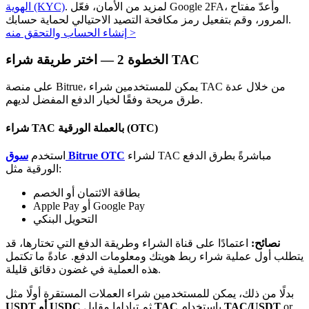
. لمزيد من الأمان، فعّل Google 2FA، وأعدّ مفتاح
الهوية (KYC)
المرور، وقم بتفعيل رمز مكافحة التصيد الاحتيالي لحماية حسابك.
>
إنشاء الحساب والتحقق منه
اختر طريقة شراء TAC
الخطوة
2 —
على منصة Bitrue، يمكن للمستخدمين شراء TAC من خلال عدة
الاستثمار التلقائي
طرق مريحة وفقًا لخيار الدفع المفضل لديهم.
احصل على أرباح طويلة الأجل وفوائد مرنة
شراء TAC بالعملة الورقية (OTC)
لشراء TAC مباشرةً بطرق الدفع
سوق Bitrue OTC
استخدم
الورقية مثل:
بطاقة الائتمان أو الخصم
Apple Pay أو Google Pay
التحويل البنكي
نصائح:
اعتمادًا على قناة الشراء وطريقة الدفع التي تختارها، قد
يتطلب أول عملية شراء ربط هويتك ومعلومات الدفع. عادةً ما تكتمل
تعلم الستاكينغ
هذه العملية في غضون دقائق قليلة.
تعرف على كيفية كسب الدخل السلبي
بدلًا من ذلك، يمكن للمستخدمين شراء العملات المستقرة أولًا مثل
or
TAC/USDT
باستخدام
TAC
ثم تبادلها مقابل
USDT أو USDC