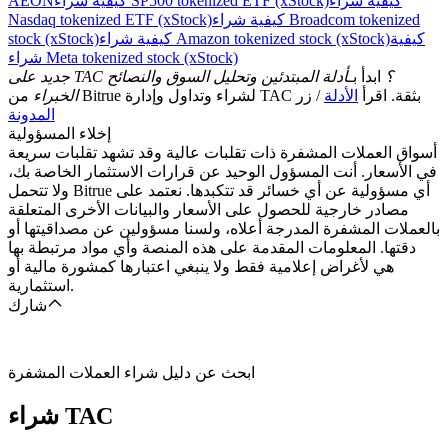
كيفية شراء
كيفية شراء SP500 tokenized ETF (xStock)
AEON
كيفية شراء Broadcom tokenized
Nasdaq tokenized ETF (xStock)
كيفية
كيفية شراء Amazon tokenized stock (xStock)
stock (xStock)
شراء Meta tokenized stock (xStock)
جديد على TAC ؟
ابدأ بـ
أدلة المبتدئين وتحليل السوق والنصائح
من Bitrue لشراء وتداول وإدارة TAC بثقة. اقرأ
الأدلة
/ زر
الخبراء
المدونة
إخلاء المسؤولية
أسواق العملات المشفرة ذات تقلبات عالية وقد تشهد تقلبات سريعة
في الأسعار. أنت المسؤول الوحيد عن قرارات الاستثمار الخاصة بك،
ولا تتحمل Bitrue أي مسؤولية عن أي خسائر قد تتكبدها. نعتمد على
مصادر خارجية للحصول على الأسعار والبيانات الأخرى المتعلقة
بالعملات المشفرة المدرجة أعلاه، ولسنا مسؤولين عن مصداقيتها أو
دقتها. المعلومات المقدمة على هذه المنصة وأي مواد مرتبطة بها
هي لأغراض إعلامية فقط ولا ينبغي اعتبارها كمشورة مالية أو
استثمارية.
شارك
ابحث عن دليل شراء العملات المشفرة
TAC
شراء