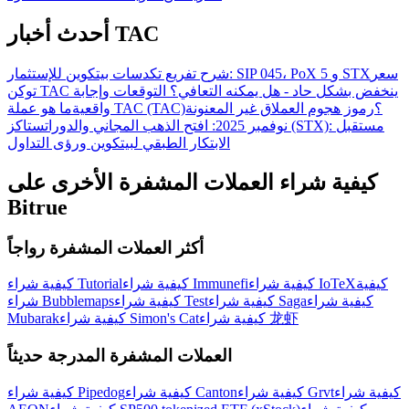
أحدث أخبار TAC
سعر
شرح تفريع تكدسات بيتكوين للإستثمار: SIP 045، PoX 5 و STX
توكن TAC ينخفض بشكل حاد - هل يمكنه التعافي؟ التوقعات وإجابة
ما هو عملة TAC (TAC)؟
رموز هجوم العملاق غير المعنونة
واقعية
نوفمبر 2025: افتح الذهب المجاني والدورات
ستاكز (STX): مستقبل
الابتكار الطبقي لبيتكوين ورؤى التداول
كيفية شراء العملات المشفرة الأخرى على
Bitrue
أكثر العملات المشفرة رواجاً
كيفية
كيفية شراء IoTeX
كيفية شراء Immunefi
كيفية شراء Tutorial
كيفية شراء
كيفية شراء Saga
كيفية شراء Test
شراء Bubblemaps
كيفية شراء 龙虾
كيفية شراء Simon's Cat
Mubarak
العملات المشفرة المدرجة حديثاً
كيفية شراء
كيفية شراء Grvt
كيفية شراء Canton
كيفية شراء Pipedog