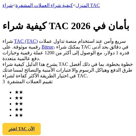
شراء TAC
المنزل
>
كيفية شراء العملات المشفرة
>
كيفية شراء TAC بأمان في 2026
العقود الآجلة
سريع وآمن عند استخدام منصة تداول عملات
TAC (TAC)
شراء
، يمكنك شراء TAC في دقائق بحد أدنى
Bitrue
رقمية موثوقة. على
قدره 1 دولار، مع الوصول إلى أكثر من 1200 عملة رقمية وخيارات
دفع عالمية متعددة.
يشرح هذا الدليل كيفية شراء TAC خطوة بخطوة، بما في ذلك أفضل
طرق الدفع وهياكل الرسوم والاعتبارات الأمنية والنصائح لمساعدتك
في اختيار الطريقة الأكثر كفاءة لشراء TAC.
تقييم العملات المشفرة
3
★
★
العقود الآجلة USDT
★
★
★
★
العقود الآجلة باستخدام USDT كضمان
★
★
★
★
اشترِ TAC الآن