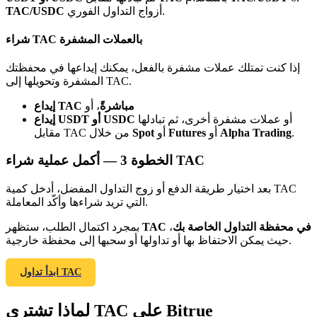
Bitrue
AI
أزواج التداول الفوري.
TAC/USDC
شراء TAC بالعملات المشفرة
إذا كنت تمتلك عملات مشفرة بالفعل، يمكنك إيداعها في محفظتك
المشفرة وتحويلها إلى TAC.
إيداع TAC مباشرةً
، أو
أو عملات مشفرة أخرى، ثم تبادلها
إيداع USDT أو USDC
شركاء بيترو
.
Alpha Trading
أو
Futures
أو
Spot
مقابل TAC من خلال
أكمل عملية شراء TAC
الخطوة
3 —
بعد اختيار طريقة الدفع أو زوج التداول المفضل، أدخل كمية TAC
التي تريد شراءها وأكّد المعاملة.
TAC في محفظة التداول الخاصة بك
،
بمجرد اكتمال الطلب، ستظهر
حيث يمكن الاحتفاظ بها أو تداولها أو سحبها إلى محفظة خارجية.
شركاء Bitrue
ابدأ تداول TAC
تصل العمولات إلى 65٪!
لماذا تشتري TAC على Bitrue