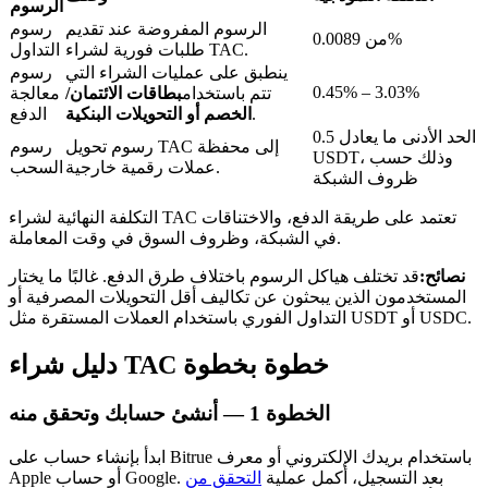
الرسوم
الرسوم المفروضة عند تقديم
رسوم
من 0.0089%
طلبات فورية لشراء TAC.
التداول
ينطبق على عمليات الشراء التي
رسوم
0.45% – 3.03%
تتم باستخدام
بطاقات الائتمان/
معالجة
.
الخصم أو التحويلات البنكية
الدفع
عمليات احتجاز BTR
الحد الأدنى ما يعادل 0.5
رسوم تحويل TAC إلى محفظة
رسوم
USDT، وذلك حسب
استثمارات حصرية لحاملي BTR
عملات رقمية خارجية.
السحب
ظروف الشبكة
التكلفة النهائية لشراء TAC تعتمد على طريقة الدفع، والاختناقات
في الشبكة، وظروف السوق في وقت المعاملة.
نصائح:
قد تختلف هياكل الرسوم باختلاف طرق الدفع. غالبًا ما يختار
المستخدمون الذين يبحثون عن تكاليف أقل التحويلات المصرفية أو
التداول الفوري باستخدام العملات المستقرة مثل USDT أو USDC.
دليل شراء TAC خطوة بخطوة
القروض
الخطوة
1 —
أنشئ حسابك وتحقق منه
خدمة الاقتراض المدعومة بالعملات المشفرة
ابدأ بإنشاء حساب على Bitrue باستخدام بريدك الإلكتروني أو معرف
Apple أو حساب Google. بعد التسجيل، أكمل عملية
التحقق من