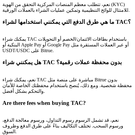
نعم، تتطلب معظم المنصات المركزية التحقق من الهوية (KYC)
للامتثال للوائح التنظيمية وتمكين عمليات الشراء بالعملات الورقية.
ما هي طرق الدفع التي يمكنني استخدامها لشراء TAC؟
يمكنك شراء TAC باستخدام بطاقات الائتمان/الخصم أو التحويلات
البنكية أو Apple Pay أو Google Pay أو عبر العملات المستقرة مثل
USDT/USDC على Bitrue.
هل يمكنني شراء TAC بدون محفظة عملات رقمية؟
نعم، يمكنك شراء TAC مباشرة على منصة مثل Bitrue بدون
محفظة شخصية. ومع ذلك، يُنصح باستخدام محفظتك الخاصة للأمان
والتحكم بشكل أفضل.
Are there fees when buying TAC?
نعم، قد تشمل الرسوم رسوم التداول، ورسوم معالجة الدفع،
ورسوم السحب. تختلف التكاليف بناءً على طرق الدفع وظروف
السوق.