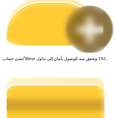
مرشد
دليل المبتدئين للعقود الآجلة
للوصول بأمان إلى تداول TAC.
أنشئ حساب Bitrue وتحقق منه
استراتيجيات التداول
تعلم كيفية البقاء مربحة