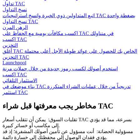
تداول TAC
نسخ التداول
اتبع المتداولين ذوي الخبرة وانسخ استراتيجيات TAC بضغطة واحدة
نسخ التداول TAC
الرهن المرن
اكسب مكافآت يومية مع الحفاظ على TAC في متناولك
اكسب TAC
التخزين
أغلق TAC الخاص بك للحصول على عوائد طويلة الأجل أعلى محتملة
التخزين TAC
Launchpool
استخدم أصولك لكسب رموز جديدة من خلال حملات مرنة
اكسب TAC
الاستثمار التلقائي
بناء موضعك في TAC تدريجياً من خلال عمليات الشراء المتكررة
استثمر TAC
مخاطر يجب معرفتها قبل شراء TAC
تقلبات السوق
:
يمكن أن تتقلب أسعار TAC بسرعة، مما قد يؤدي
إلى مكاسب أو خسائر كبيرة.
مسؤولية الحضانة
:
أنت مسؤول عن تأمين أصولك المشفرة؛ إذ قد
يؤدي فقدان الوصول إلى محفظتك إلى خسارة دائمة.