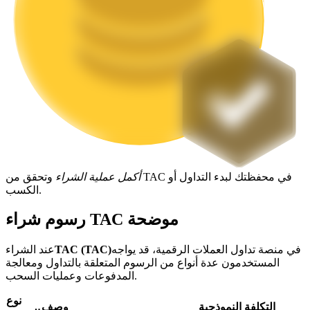
التوقيع المساحي
عوائد عالية والوصول الفوري
أكمل عملية الشراء
وتحقق من TAC في محفظتك لبدء التداول أو
الكسب.
رسوم شراء TAC موضحة
Launchpool
الرهان المرن لكسب العملات الرقمية الشهيرة
في منصة تداول العملات الرقمية، قد يواجه
TAC (TAC)
عند الشراء
المستخدمون عدة أنواع من الرسوم المتعلقة بالتداول ومعالجة
المدفوعات وعمليات السحب.
نوع
التكلفة النموذجية
وصف