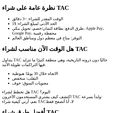
نظرة عامة على شراء TAC
الوقت المقدر للشراء
:
~3 دقائق
الحد الأدنى لمبلغ الشراء
:
$1
العقود الآجلة لـ COIN-M
طرق الدفع
:
بطاقة ائتمان/خصم، تحويل بنكي، Apple Pay،
Google Pay، محفظة رقمية
العقود الآجلة للعملات المشفرة
التوفر
:
متاح في معظم دول ومناطق العالم
هل الوقت الآن مناسب لشراء TAC
TradFi
يتداول TAC حاليًا دون ذروته التاريخية، وهي منطقة كثيرًا ما تتزايد
مشتقات الأسهم والعملات الأجنبية والمعادن الثمينة والسلع
فيها التراكمات طويلة الأمد.
الاتجاه خلال 30 يومًا
:
هبوطية
التقلب
:
منخفض
معنويات السوق
:
خوف
هل تخطط لشراء TAC اليوم؟
اكتشف كيف يشتري المستخدمون الآخرون TAC وابدأ بسرعة:
لا، أنا أتصفح فقط
نعم، أرني كيفية شراء TAC
أفضل طرق شراء TAC