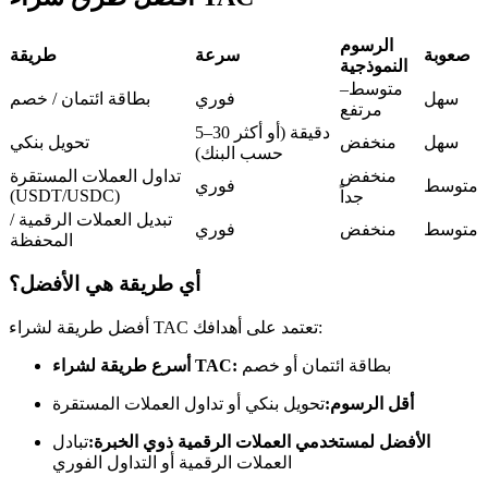
العقود الآجلة USDC
العقود الآجلة باستخدام USDC كضمان
الرسوم
صعوبة
سرعة
طريقة
النموذجية
متوسط–
سهل
فوري
بطاقة ائتمان / خصم
مرتفع
5–30 دقيقة (أو أكثر
سهل
منخفض
تحويل بنكي
حسب البنك)
منخفض
تداول العملات المستقرة
متوسط
فوري
(USDT/USDC)
جداً
تبديل العملات الرقمية /
متوسط
منخفض
فوري
المحفظة
نسخ التداول
أي طريقة هي الأفضل؟
انضم إلى أفضل المتداولين
أفضل طريقة لشراء TAC تعتمد على أهدافك:
بطاقة ائتمان أو خصم
أسرع طريقة لشراء TAC:
أقل الرسوم:
تحويل بنكي أو تداول العملات المستقرة
الأفضل لمستخدمي العملات الرقمية ذوي الخبرة:
تبادل
العملات الرقمية أو التداول الفوري