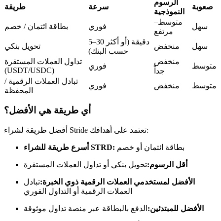
العقود الآجلة USDC
الرسوم
صعوبة
سرعة
طريقة
النموذجية
العقود الآجلة باستخدام USDC كضمان
متوسط–
سهل
فوري
بطاقة ائتمان / خصم
مرتفع
5–30 دقيقة (أو أكثر
سهل
منخفض
تحويل بنكي
حسب البنك)
منخفض
تداول العملات المستقرة
متوسط
فوري
(USDT/USDC)
جداً
تبادل العملات الرقمية /
متوسط
منخفض
فوري
المحفظة
أي طريقة هي الأفضل؟
نسخ التداول
أفضل طريقة لشراء Stride تعتمد على أهدافك:
انضم إلى أفضل المتداولين
بطاقة ائتمان أو خصم
أسرع طريقة للشراء STRD:
أقل الرسوم:
تحويل بنكي أو تداول العملات المستقرة
الأفضل لمستخدمي العملات الرقمية ذوي الخبرة:
تبادل
العملات الرقمية أو التداول الفوري
الأفضل للمبتدئين:
الدفع بالبطاقة عبر منصة تداول موثوقة