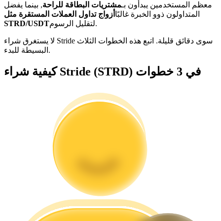
معظم المستخدمين يبدأون بـ
مشتريات البطاقة للراحة
, بينما يفضل
المتداولون ذوو الخبرة غالبًا
أزواج تداول العملات المستقرة مثل
كن متداول نسخ
لتقليل الرسوم.
STRD/USDT
استمتع بتقاسم الأرباح وعمولات نسخ التداول
لا يستغرق شراء Stride سوى دقائق قليلة. اتبع هذه الخطوات الثلاث
البسيطة للبدء.
كيفية شراء Stride (STRD) في 3 خطوات
معلومة
تحليل البيانات الضخمة بما في ذلك المعلومات التجارية، وما
إلى ذلك.