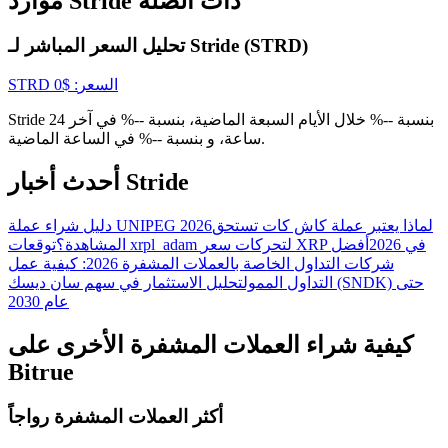
موارد Stride ذات الصلة
تحليل السعر المباشر لـ Stride (STRD)
USDT New User Exclusive 10% APR
السعر
: $
0
STRD
USDT Flexible Staking | Daily Rewards
Stride بنسبة --% خلال الأيام السبعة الماضية، بنسبة --% في آخر 24
ساعة، و بنسبة --% في الساعة الماضية.
أحدث أخبار Stride
BTC New User Exclusive: 6.5% APR
BTC Flexible Staking | Daily Rewards
لماذا يعتبر عملة كاش كات تستحق
دليل شراء عملة UNIPEG 2026
توقعات xrpl_adam لتحركات سعر XRP في 2026
أفضل
المشاهدة؟
شركات التداول الخاصة بالعملات المشفرة 2026: كيفية عمل
التداول الممول
تحليل الاستثمار في سهم سان ديسك (SNDK) حتى
عام 2030
كيفية شراء العملات المشفرة الأخرى على
Bitrue
أكثر العملات المشفرة رواجاً
المزيد من الفعاليات