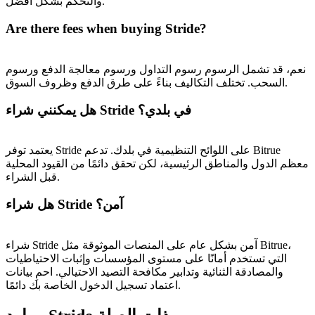
والتحكم بشكل أفضل.
BTC Welcome Rewards
Are there fees when buying Stride?
Deposit & Trade BTC to Share 25000 USDT prize pool!
نعم، قد تشمل الرسوم رسوم التداول ورسوم معالجة الدفع ورسوم
السحب. تختلف التكاليف بناءً على طرق الدفع وظروف السوق.
Deposit CASHCAT & Win
هل يمكنني شراء Stride في بلدي؟
Share 500000 CASHCAT prize pool
يعتمد توفر Stride على اللوائح التنظيمية في بلدك. تدعم Bitrue
معظم الدول والمناطق الرئيسية، لكن تحقق دائمًا من القيود المحلية
قبل الشراء.
Exclusive for BitMart Users
هل شراء Stride آمن؟
Register & Trade to Win 500,000 USDT
شراء Stride آمن بشكل عام على المنصات الموثوقة مثل Bitrue،
التي تستخدم أمانًا على مستوى المؤسسات وإثبات الاحتياطيات
والمصادقة الثنائية وتدابير مكافحة التصيد الاحتيالي. احمِ بيانات
Precious Metals Trading Carnival
اعتماد تسجيل الدخول الخاصة بك دائمًا.
Trade Gold & Silver · 33,333 USDT Bonus