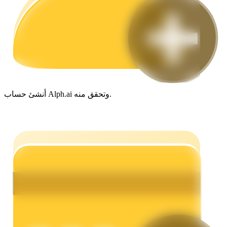
مرشد
دليل المبتدئين للعقود الآجلة
أنشئ حساب Alph.ai وتحقق منه.
استراتيجيات التداول
تعلم كيفية البقاء مربحة