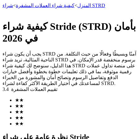
شراء STRD
المنزل
>
كيفية شراء العملات المشفرة
>
كيفية شراء Stride (STRD) بأمان
العقود الآجلة
في 2026
يجب أن يكون شراء STRD آمنًا وبسيطًا وفعالًا من حيث التكلفة. من
الناحية المثالية، تريد شراء STRD برسوم منخفضة قدر الإمكان. في
هذا الدليل، سنوضح لك كيفية شراء STRD على منصة تداول عملات
رقمية موثوقة، بما في ذلك تعليمات خطوة بخطوة وأفضل خيارات
الدفع وتفاصيل الرسوم ونصائح أمان والمشورة من الخبراء
لمساعدتك في اختيار الطريقة الأكثر كفاءة لشراء STRD.
تقييم العملات المشفرة
3.4
العقود الآجلة USDT
★
★
★
★
العقود الآجلة باستخدام USDT كضمان
★
★
★
★
★
★
نظرة عامة على شراء Stride