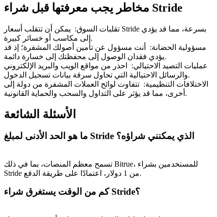
Bitrue
AI
مخاطر يجب معرفتها قبل شراء Stride
تقلبات السوق
:
يمكن أن تتقلب أسعار Stride بسرعة، مما قد يؤدي
إلى مكاسب أو خسائر كبيرة.
مسؤولية الحضانة
:
أنت مسؤول عن تأمين أصولك المشفرة؛ إذ قد
يؤدي فقدان الوصول إلى محفظتك إلى خسارة دائمة.
عمليات التصيد الاحتيالي
:
احذر من مواقع الويب والبريد الإلكتروني
والرسائل الاحتيالية التي تحاول سرقة بيانات تسجيل الدخول.
الاختلافات التنظيمية
:
تتفاوت لوائح العملات المشفرة من دولة إلى
شركاء بيترو
أخرى، مما قد يؤثر على التداول والسحب والحماية القانونية.
الأسئلة الشائعة
ما هو الحد الأدنى لمبلغ Stride الذي يمكنني شراؤه؟
تسمح معظم المنصات، بما في ذلك Bitrue، للمستخدمين بشراء
Stride من 1 دولار، اعتمادًا على طريقة الدفع.
شركاء Bitrue
كم من الوقت يستغرق شراء Stride؟
تصل العمولات إلى 65٪!