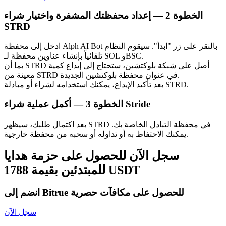
الخطوة
2 —
إعداد محفظتك المشفرة واختيار شراء
STRD
ادخل إلى محفظة Alph AI Bot بالنقر على زر "ابدأ". سيقوم النظام
تلقائياً بإنشاء عناوين محفظة لـ SOL وBSC.
بما أن STRD أصل على شبكة بلوكتشين، ستحتاج إلى إيداع كمية
الاستثمار التلقائي
معينة من STRD في عنوان محفظة بلوكتشين الجديدة.
بعد تأكيد الإيداع، يمكنك استخدامه لشراء أو مبادلة STRD.
احصل على أرباح طويلة الأجل وفوائد مرنة
أكمل عملية شراء Stride
الخطوة
3 —
بعد اكتمال طلبك، سيظهر STRD في محفظة التبادل الخاصة بك.
يمكنك الاحتفاظ به أو تداوله أو سحبه من محفظة خارجية.
سجل الآن للحصول على حزمة هدايا
للمبتدئين بقيمة 1788 USDT
انضم إلى Bitrue للحصول على مكافآت حصرية
تعلم الستاكينغ
تعرف على كيفية كسب الدخل السلبي
سجل الآن