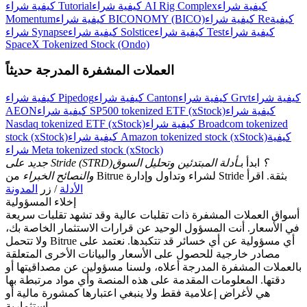
كيفية شراء
كيفية شراء AI Rig Complex
كيفية شراء Tutorial
اربح الجوائز والمكافآت الحصرية
كيفية
كيفية شراء Re
كيفية شراء BICONOMY (BICO)
Momentum
مركز المكافآت
كيفية شراء
كيفية شراء Test
كيفية شراء Solstice
شراء Synapse
SpaceX Tokenized Stock (Ondo)
تسجيل الدخول
اشتراك
العملات المشفرة المدرجة حديثاً
كيفية شراء
كيفية شراء Grvt
كيفية شراء Canton
كيفية شراء Pipedog
كيفية شراء
كيفية شراء SP500 tokenized ETF (xStock)
AEON
كيفية شراء Broadcom tokenized
Nasdaq tokenized ETF (xStock)
كيفية
كيفية شراء Amazon tokenized stock (xStock)
stock (xStock)
شراء Meta tokenized stock (xStock)
جديد على Stride (STRD)؟
ابدأ بـ
أدلة المبتدئين وتحليل السوق
من Bitrue لشراء وتداول وإدارة Stride بثقة. اقرأ
والنصائح الخبراء
الأدلة
/ زر
المدونة
إخلاء المسؤولية
أسواق العملات المشفرة ذات تقلبات عالية وقد تشهد تقلبات سريعة
في الأسعار. أنت المسؤول الوحيد عن قرارات الاستثمار الخاصة بك،
ولا تتحمل Bitrue أي مسؤولية عن أي خسائر قد تتكبدها. نعتمد على
مصادر خارجية للحصول على الأسعار والبيانات الأخرى المتعلقة
بالعملات المشفرة المدرجة أعلاه، ولسنا مسؤولين عن مصداقيتها أو
دقتها. المعلومات المقدمة على هذه المنصة وأي مواد مرتبطة بها
هي لأغراض إعلامية فقط ولا ينبغي اعتبارها كمشورة مالية أو
استثمارية.