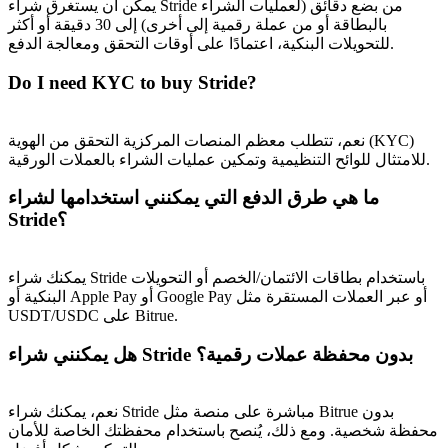
يمكن أن يستغرق شراء Stride من بضع دقائق (لعمليات الشراء
بالبطاقة أو من عملة رقمية إلى أخرى) إلى 30 دقيقة أو أكثر
للتحويلات البنكية، اعتمادًا على أوقات التحقق ومعالجة الدفع.
Do I need KYC to buy Stride?
نعم، تتطلب معظم المنصات المركزية التحقق من الهوية (KYC)
للامتثال للوائح التنظيمية وتمكين عمليات الشراء بالعملات الورقية.
الإحالة
ما هي طرق الدفع التي يمكنني استخدامها لشراء
قم بدعوة صديق لتحصل على مكافآت نقدية
Stride؟
BTC Welcome Rewards
يمكنك شراء Stride باستخدام بطاقات الائتمان/الخصم أو التحويلات
البنكية أو Apple Pay أو Google Pay أو عبر العملات المستقرة مثل
USDT/USDC على Bitrue.
هل يمكنني شراء Stride بدون محفظة عملات رقمية؟
نعم، يمكنك شراء Stride مباشرة على منصة مثل Bitrue بدون
محفظة شخصية. ومع ذلك، يُنصح باستخدام محفظتك الخاصة للأمان