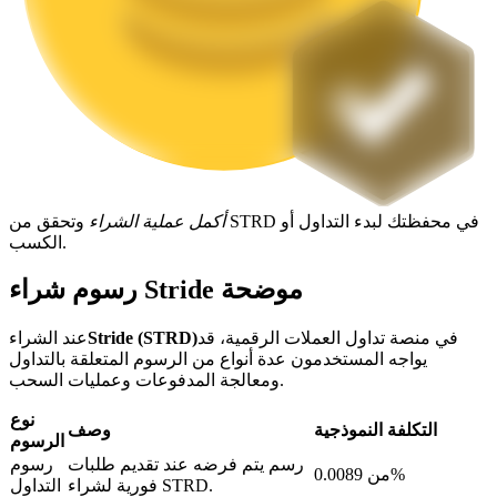
التوقيع المساحي
عوائد عالية والوصول الفوري
أكمل عملية الشراء
وتحقق من STRD في محفظتك لبدء التداول أو
الكسب.
رسوم شراء Stride موضحة
في منصة تداول العملات الرقمية، قد
Stride (STRD)
عند الشراء
Launchpool
يواجه المستخدمون عدة أنواع من الرسوم المتعلقة بالتداول
ومعالجة المدفوعات وعمليات السحب.
الرهان المرن لكسب العملات الرقمية الشهيرة
نوع
التكلفة النموذجية
وصف
الرسوم
رسم يتم فرضه عند تقديم طلبات
رسوم
من 0.0089%
فورية لشراء STRD.
التداول