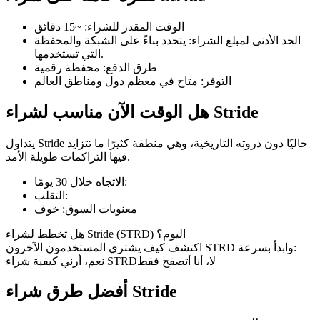
الوقت المقدر للشراء
:
~15 دقائق
الحد الأدنى لمبلغ الشراء
:
يتحدد بناءً على الشبكة والمحفظة
التي تستخدمها.
طرق الدفع
:
محفظة رقمية
العقود الآجلة لـ COIN-M
التوفر
:
متاح في معظم دول ومناطق العالم
العقود الآجلة للعملات المشفرة
هل الوقت الآن مناسب لشراء Stride
يتداول Stride حاليًا دون ذروته التاريخية، وهي منطقة كثيرًا ما تتزايد
TradFi
فيها التراكمات طويلة الأمد.
مشتقات الأسهم والعملات الأجنبية والمعادن الثمينة والسلع
:
الاتجاه خلال 30 يومًا
:
التقلب
معنويات السوق
:
خوف
هل تخطط لشراء Stride (STRD) اليوم؟
اكتشف كيف يشتري المستخدمون الآخرون STRD وابدأ بسرعة:
لا، أنا أتصفح فقط
نعم، أرني كيفية شراء STRD
أفضل طرق شراء Stride