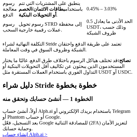
ينطبق على المشتريات التي تتم
رسوم
0.45% – 3.03%
باستخدام
بطاقات الائتمان/الخصم
معالجة
.
أو التحويلات البنكية
الدفع
الحد الأدنى ما يعادل 0.5
رسوم تحويل STRD إلى محفظة
رسوم
USDT، وذلك حسب
عملات رقمية خارجية.
السحب
ظروف الشبكة
عمليات احتجاز BTR
التكلفة النهائية لشراء Stride تعتمد على طريقة الدفع واحتقان
استثمارات حصرية لحاملي BTR
الشبكة وظروف السوق في وقت المعاملة.
نصائح:
قد تختلف هياكل الرسوم باختلاف طرق الدفع. غالبًا ما يختار
المستخدمون الذين يبحثون عن تكاليف أقل التحويلات البنكية أو
التداول الفوري باستخدام العملات المستقرة مثل USDT أو USDC.
دليل شراء Stride خطوة بخطوة
الخطوة
1 —
أنشئ حسابك وتحقق منه
القروض
أولاً، أنشئ حساب Alph.ai باستخدام بريدك الإلكتروني أو Telegram
أو Phantom أو حساب Google.
خدمة الاقتراض المدعومة بالعملات المشفرة
بعد التسجيل، فعّل Google للمصادقة الثنائية (2FA) لتعزيز الأمان
وحماية حسابك.
>
إنشاء حساب Alph.ai