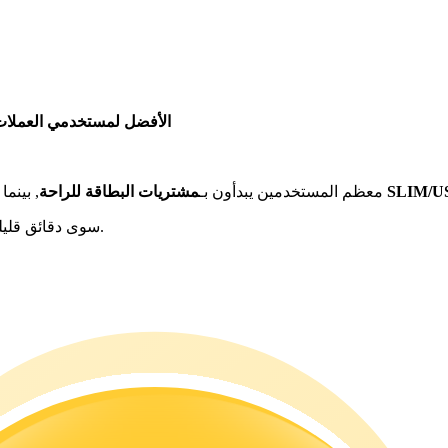
الأفضل لمستخدمي العملات 
لعملات المستقرة مثل SLIM/USDT
معظم المستخدمين يبدأون بـ
مشتريات البطاقة للراحة
, بينما
لا يستغرق شراء Solanium سوى دقائق قليلة. اتبع هذه الخطوات الثلاث البسيطة للبدء.