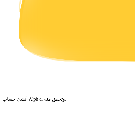
يكسب
خنزير الطاقة
احصل على مكافآت تنافسية يوميًا
أنشئ حساب Alph.ai وتحقق منه.