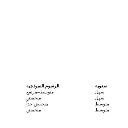
صعوبة
الرسوم النموذجية
سهل
متوسط–مرتفع
سهل
منخفض
متوسط
منخفض جداً
متوسط
منخفض