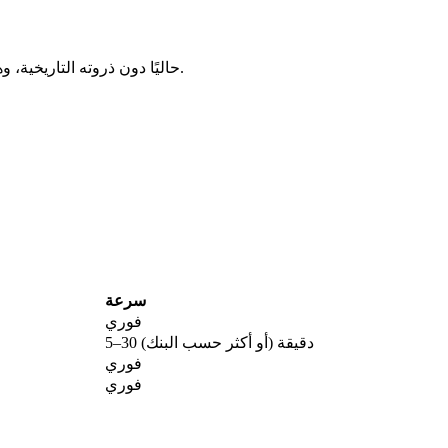
يتداول Solanium حاليًا دون ذروته التاريخية، وهي منطقة كثيرًا ما تتزايد فيها التراكمات طويلة الأمد.
سرعة
فوري
5–30 دقيقة (أو أكثر حسب البنك)
فوري
فوري