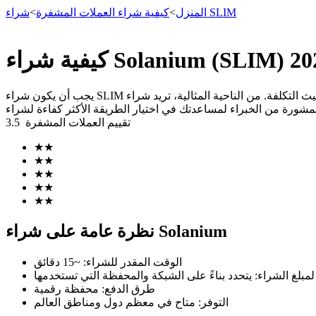
شراء SLIM
المنزل
>
كيفية شراء العملات المشفرة
>
العقود الآجلة
يجب أن يكون شراء SLIM آمنًا وبسيطًا وفعالًا من حيث التكلفة. من الناحية المثالية، تريد شراء SLIM برسوم منخفضة قدر الإمكان. في هذا الدليل، سنوضح لك كيفية شراء SLIM على منصة تداول عملات رقمية
تقييم العملات المشفرة
3.5
★
★
★
★
★
★
★
★
★
★
العقود الآجلة USDT
نظرة عامة على شراء Solanium
العقود الآجلة باستخدام USDT كضمان
الوقت المقدر للشراء
:
~15 دقائق
 لمبلغ الشراء
:
طرق الدفع
:
محفظة رقمية
التوفر
:
متاح في معظم دول ومناطق العالم