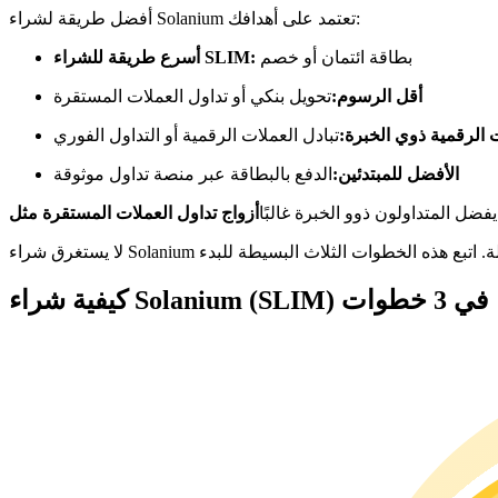
العقود الآجلة USDC
أفضل طريقة لشراء Solanium تعتمد على أهدافك:
العقود الآجلة باستخدام USDC كضمان
بطاقة ائتمان أو خصم
أسرع طريقة للشراء SLIM:
أقل الرسوم:
تحويل بنكي أو تداول العملات المستقرة
الرقمية ذوي الخبرة:
تبادل العملات الرقمية أو التداول الفوري
الأفضل للمبتدئين:
الدفع بالبطاقة عبر منصة تداول موثوقة
 يفضل المتداولون ذوو الخبرة غالبًا
نسخ التداول
كيفية شراء Solanium (SLIM) في 3 خطوات
انضم إلى أفضل المتداولين