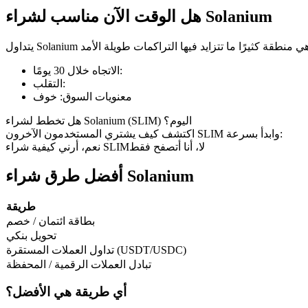
هل الوقت الآن مناسب لشراء Solanium
العقود الآجلة لـ COIN-M
:
الاتجاه خلال 30 يومًا
:
التقلب
العقود الآجلة للعملات المشفرة
معنويات السوق
:
خوف
هل تخطط لشراء Solanium (SLIM) اليوم؟
اكتشف كيف يشتري المستخدمون الآخرون SLIM وابدأ بسرعة:
TradFi
لا، أنا أتصفح فقط
نعم، أرني كيفية شراء SLIM
مشتقات الأسهم والعملات الأجنبية والمعادن الثمينة والسلع
أفضل طرق شراء Solanium
طريقة
بطاقة ائتمان / خصم
تحويل بنكي
تداول العملات المستقرة (USDT/USDC)
تبادل العملات الرقمية / المحفظة
أي طريقة هي الأفضل؟