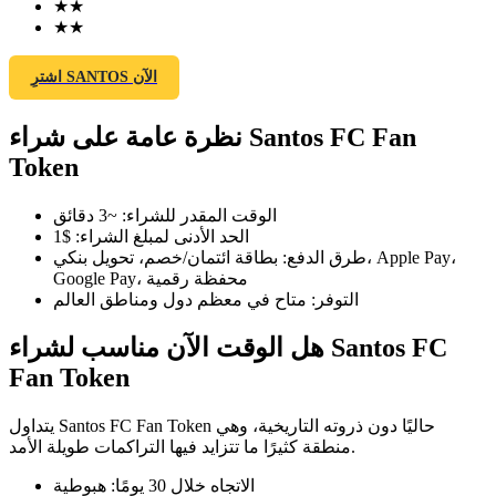
★
★
★
★
اشترِ SANTOS الآن
العقود الآجلة لـ COIN-M
نظرة عامة على شراء Santos FC Fan
العقود الآجلة للعملات المشفرة
Token
الوقت المقدر للشراء
:
~3 دقائق
TradFi
الحد الأدنى لمبلغ الشراء
:
$1
طرق الدفع
:
بطاقة ائتمان/خصم، تحويل بنكي، Apple Pay،
مشتقات الأسهم والعملات الأجنبية والمعادن الثمينة والسلع
Google Pay، محفظة رقمية
التوفر
:
متاح في معظم دول ومناطق العالم
هل الوقت الآن مناسب لشراء Santos FC
Fan Token
يتداول Santos FC Fan Token حاليًا دون ذروته التاريخية، وهي
منطقة كثيرًا ما تتزايد فيها التراكمات طويلة الأمد.
الاتجاه خلال 30 يومًا
:
هبوطية