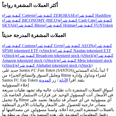
أكثر العملات المشفرة رواجاً
كيفية شراء Hashflow
كيفية شراء ZEROBASE
كيفية شراء Cartesi
كيفية شراء
كيفية شراء Cash Cat
كيفية شراء BICONOMY (BICO)
كيفية شراء FUNToken
كيفية شراء Heima
كيفية شراء Bless
SKYAI
العملات المشفرة المدرجة حديثاً
كيفية شراء
كيفية شراء AEON
كيفية شراء Grvt
كيفية شراء Canton
كيفية شراء Nasdaq tokenized ETF
SP500 tokenized ETF (xStock)
كيفية شراء
كيفية شراء Broadcom tokenized stock (xStock)
(xStock)
كيفية شراء Meta tokenized stock
Amazon tokenized stock (xStock)
كيفية شراء Alphabet tokenized stock (xStock)
(xStock)
جديد على Santos FC Fan Token (SANTOS)؟
ابدأ بـ
أدلة المبتدئين
وتحليل السوق والنصائح الخبراء
من Bitrue لشراء وتداول وإدارة
Santos FC Fan Token بثقة. اقرأ
الأدلة
/ زر
المدونة
إخلاء المسؤولية
أسواق العملات المشفرة ذات تقلبات عالية وقد تشهد تقلبات سريعة
في الأسعار. أنت المسؤول الوحيد عن قرارات الاستثمار الخاصة بك،
ولا تتحمل Bitrue أي مسؤولية عن أي خسائر قد تتكبدها. نعتمد على
مصادر خارجية للحصول على الأسعار والبيانات الأخرى المتعلقة
بالعملات المشفرة المدرجة أعلاه، ولسنا مسؤولين عن مصداقيتها أو
دقتها. المعلومات المقدمة على هذه المنصة وأي مواد مرتبطة بها