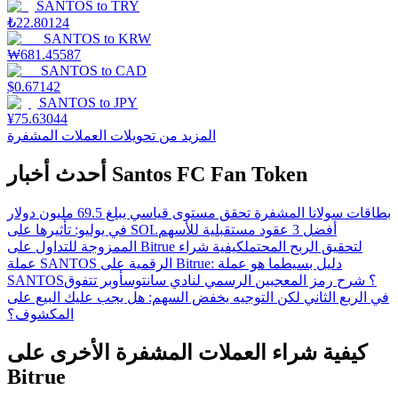
SANTOS
to
TRY
₺
22.80124
SANTOS
to
KRW
₩
681.45587
SANTOS
to
CAD
$
0.67142
SANTOS
to
JPY
¥
75.63044
المزيد من تحويلات العملات المشفرة
أحدث أخبار Santos FC Fan Token
بطاقات سولانا المشفرة تحقق مستوى قياسي يبلغ 69.5 مليون دولار
أفضل 3 عقود مستقبلية للأسهم
في يوليو: تأثيرها على SOL
الممزوجة للتداول على Bitrue لتحقيق الربح المحتمل
كيفية شراء
عملة SANTOS الرقمية على Bitrue: دليل بسيط
ما هو عملة
SANTOS؟ شرح رمز المعجبين الرسمي لنادي سانتوس
أوبر تتفوق
في الربع الثاني لكن التوجيه يخفض السهم: هل يجب عليك البيع على
المكشوف؟
كيفية شراء العملات المشفرة الأخرى على
Bitrue