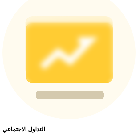
Deposit CASHCAT & Win
Share 500000 CASHCAT prize pool
Exclusive for BitMart Users
Register & Trade to Win 500,000 USDT
Precious Metals Trading Carnival
Trade Gold & Silver · 33,333 USDT Bonus
USDT New User Exclusive 10% APR
التداول الاجتماعي
USDT Flexible Staking | Daily Rewards