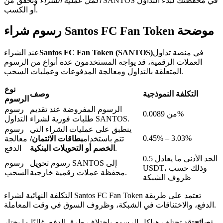
أكمل عملية الشراء
وتحقق من SANTOS في محفظتك لبدء التداول
أو الكسب.
رسوم شراء Santos FC Fan Token موضحة
في منصة تداول
Santos FC Fan Token (SANTOS)
عند الشراء
عمليات احتجاز BTR
العملات الرقمية، قد يواجه المستخدمون عدة أنواع من الرسوم
المتعلقة بالتداول ومعالجة المدفوعات وعمليات السحب.
استثمارات حصرية لحاملي BTR
نوع
التكلفة النموذجية
وصف
الرسوم
الرسوم المفروضة عند تقديم
رسوم
من 0.0089%
طلبات فورية لشراء SANTOS.
التداول
ينطبق على عمليات الشراء التي
رسوم
0.45% – 3.03%
تتم باستخدام
بطاقات الائتمان/
معالجة
.
الخصم أو التحويلات البنكية
الدفع
الحد الأدنى ما يعادل 0.5
رسوم تحويل SANTOS إلى
رسوم
USDT، وذلك حسب
محفظة عملات رقمية خارجية.
السحب
القروض
ظروف الشبكة
خدمة الاقتراض المدعومة بالعملات المشفرة
التكلفة النهائية لشراء Santos FC Fan Token تعتمد على طريقة
الدفع، والاختناقات في الشبكة، وظروف السوق في وقت المعاملة.
نصائح:
قد تختلف هياكل الرسوم باختلاف طرق الدفع. غالبًا ما يختار