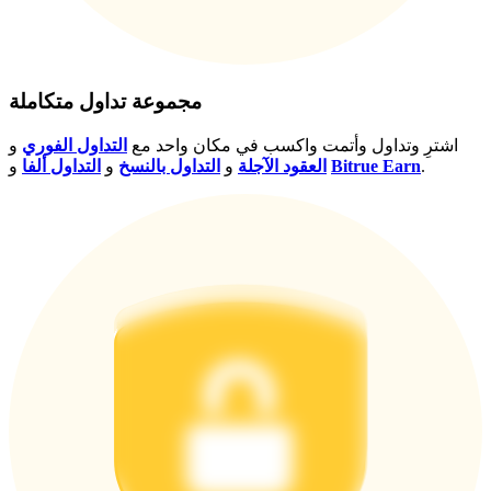
اربح الجوائز والمكافآت الحصرية
مركز المكافآت
تسجيل الدخول
اشتراك
مجموعة تداول متكاملة
اشترِ وتداول وأتمت واكسب في مكان واحد مع
التداول الفوري
و
.
Bitrue Earn
و
العقود الآجلة
و
التداول بالنسخ
و
التداول ألفا