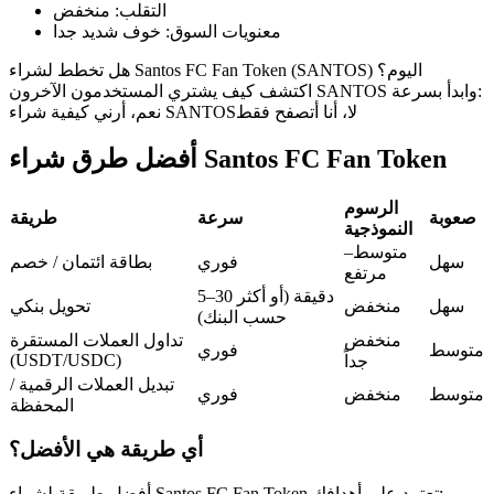
العقود الآجلة USDC
التقلب
:
منخفض
معنويات السوق
:
خوف شديد جدا
العقود الآجلة باستخدام USDC كضمان
هل تخطط لشراء Santos FC Fan Token (SANTOS) اليوم؟
اكتشف كيف يشتري المستخدمون الآخرون SANTOS وابدأ بسرعة:
لا، أنا أتصفح فقط
نعم، أرني كيفية شراء SANTOS
أفضل طرق شراء Santos FC Fan Token
الرسوم
صعوبة
سرعة
طريقة
النموذجية
متوسط–
سهل
فوري
بطاقة ائتمان / خصم
نسخ التداول
مرتفع
5–30 دقيقة (أو أكثر
انضم إلى أفضل المتداولين
سهل
منخفض
تحويل بنكي
حسب البنك)
منخفض
تداول العملات المستقرة
متوسط
فوري
(USDT/USDC)
جداً
تبديل العملات الرقمية /
متوسط
منخفض
فوري
المحفظة
أي طريقة هي الأفضل؟
أفضل طريقة لشراء Santos FC Fan Token تعتمد على أهدافك: