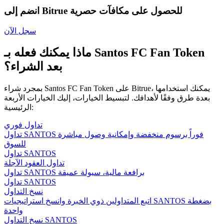
انضم إلى Bitrue للحصول على مكافآت حصرية
سجل الآن
ماذا يمكنك فعله بـ Santos FC Fan Token
بعد الشراء؟
بمجرد شراء Santos FC Fan Token على Bitrue، يمكنك استخدامها
بعدة طرق وفقًا لأهدافك. لتبسيط الخيارات، إليك الخيارات الأربعة
الرئيسية:
تداول فوري
تداول SANTOS فوراً برسوم منخفضة وإمكانية وصول مباشرة
للسوق
تداول SANTOS
تداول العقود الآجلة
تداول SANTOS برافعة مالية، سيولة عميقة
تداول SANTOS
نسخ التداول
اتبع المتداولين ذوي الخبرة وانسخ استراتيجيات SANTOS بضغطة
واحدة
نسخ التداول SANTOS