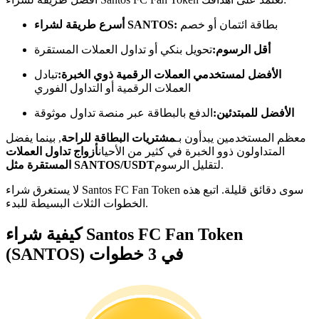
كن متداول نسخ
بطاقة ائتمان أو خصم
أسرع طريقة لشراء SANTOS:
استمتع بتقاسم الأرباح وعمولات نسخ التداول
أقل الرسوم:
تحويل بنكي أو تداول العملات المستقرة
الأفضل لمستخدمي العملات الرقمية ذوي الخبرة:
تبادل
العملات الرقمية أو التداول الفوري
الأفضل للمبتدئين:
الدفع بالبطاقة عبر منصة تداول موثوقة
معظم المستخدمين يبدأون بـ
مشتريات البطاقة للراحة
, بينما يفضل
المتداولون ذوو الخبرة في كثير من الأحيان
أزواج تداول العملات
لتقليل الرسوم.
المستقرة مثل SANTOS/USDT
لا يستغرق شراء Santos FC Fan Token سوى دقائق قليلة. اتبع هذه
معلومة
الخطوات الثلاث البسيطة للبدء.
تحليل البيانات الضخمة بما في ذلك المعلومات التجارية، وما
كيفية شراء Santos FC Fan Token
إلى ذلك.
(SANTOS) في 3 خطوات