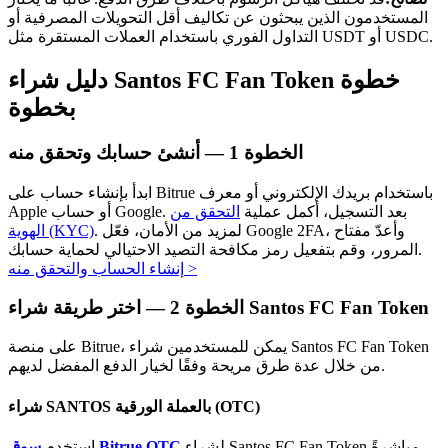
المستخدمون الذين يبحثون عن تكاليف أقل التحويلات المصرفية أو
التداول الفوري باستخدام العملات المستقرة مثل USDT أو USDC.
دليل شراء Santos FC Fan Token خطوة
بخطوة
الاستثمار التلقائي
الخطوة
1 —
أنشئ حسابك وتحقق منه
احصل على أرباح طويلة الأجل وفوائد مرنة
ابدأ بإنشاء حساب على Bitrue باستخدام بريدك الإلكتروني أو معرف
Apple أو حساب Google. بعد التسجيل، أكمل عملية
التحقق من
. لمزيد من الأمان، فعّل Google 2FA، وأعدّ مفتاح
الهوية (KYC)
المرور، وقم بتفعيل رمز مكافحة التصيد الاحتيالي لحماية حسابك.
>
إنشاء الحساب والتحقق منه
اختر طريقة شراء Santos FC Fan Token
الخطوة
2 —
على منصة Bitrue، يمكن للمستخدمين شراء Santos FC Fan Token
من خلال عدة طرق مريحة وفقًا لخيار الدفع المفضل لديهم.
تعلم الستاكينغ
شراء SANTOS بالعملة الورقية (OTC)
تعرف على كيفية كسب الدخل السلبي
لشراء Santos FC Fan Token مباشرةً
سوق Bitrue OTC
استخدم