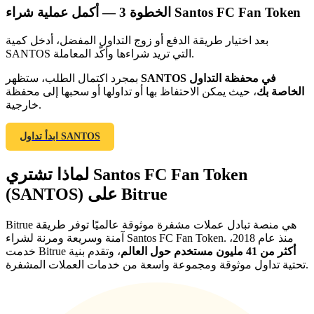
أكمل عملية شراء Santos FC Fan Token
الخطوة
3 —
بعد اختيار طريقة الدفع أو زوج التداول المفضل، أدخل كمية
SANTOS التي تريد شراءها وأكّد المعاملة.
SANTOS في محفظة التداول
بمجرد اكتمال الطلب، ستظهر
الخاصة بك
، حيث يمكن الاحتفاظ بها أو تداولها أو سحبها إلى محفظة
خارجية.
الإحالة
ابدأ تداول SANTOS
قم بدعوة صديق لتحصل على مكافآت نقدية
Deposit CASHCAT & Win
لماذا تشتري Santos FC Fan Token
(SANTOS) على Bitrue
Bitrue هي منصة تبادل عملات مشفرة موثوقة عالميًا توفر طريقة
آمنة وسريعة ومرنة لشراء Santos FC Fan Token. منذ عام 2018،
أكثر من 41 مليون مستخدم حول العالم
، وتقدم بنية
خدمت Bitrue
تحتية تداول موثوقة ومجموعة واسعة من خدمات العملات المشفرة.