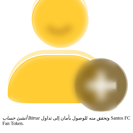
مرشد
دليل المبتدئين للعقود الآجلة
استراتيجيات التداول
تعلم كيفية البقاء مربحة
أنشئ حساب Bitrue وتحقق منه
للوصول بأمان إلى تداول Santos FC
Fan Token.