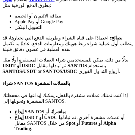
Bitrue
AI
بطرق الدفع الورقية مثل:
بطاقة الائتمان أو الخصم
Apple Pay أو Google Pay
التحويل البنكي
نصائح:
اعتمادًا على قناة الشراء وطريقة الدفع التي تختارها، قد
يتطلب أول عملية شراء ربط هويتك ومعلومات الدفع. عادةً ما تكتمل
هذه العملية في غضون دقائق قليلة.
شركاء بيترو
بدلًا من ذلك، يمكن للمستخدمين شراء العملات المستقرة أولًا مثل
باستخدام
SANTOS
ثم تبادلها مقابل
USDT أو USDC
أزواج التداول الفوري.
SANTOS/USDC
or
SANTOS/USDT
شراء SANTOS بالعملات المشفرة
إذا كنت تمتلك عملات مشفرة بالفعل، يمكنك إيداعها في محفظتك
المشفرة وتحويلها إلى SANTOS.
إيداع SANTOS مباشرةً
، أو
شركاء Bitrue
أو عملات مشفرة أخرى، ثم تبادلها
إيداع USDT أو USDC
Alpha
أو
Futures
أو
Spot
مقابل SANTOS من خلال
تصل العمولات إلى 65٪!
Trading
.