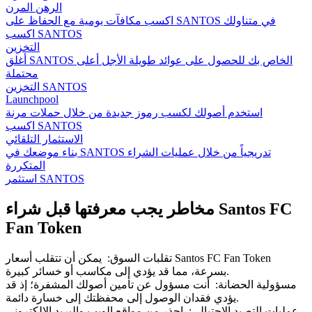
الرهن المرن
اكسب مكافآت يومية مع الحفاظ على SANTOS في متناولك
اكسب SANTOS
التخزين
أغلق SANTOS الخاص بك للحصول على عوائد طويلة الأجل أعلى
محتملة
التخزين SANTOS
Launchpool
استخدم أصولك لكسب رموز جديدة من خلال حملات مرنة
اكسب SANTOS
الاستثمار التلقائي
بناء موضعك في SANTOS تدريجياً من خلال عمليات الشراء
المتكررة
استثمر SANTOS
مخاطر يجب معرفتها قبل شراء Santos FC
Fan Token
تقلبات السوق
:
يمكن أن تتقلب أسعار Santos FC Fan Token
بسرعة، مما قد يؤدي إلى مكاسب أو خسائر كبيرة.
مسؤولية الحضانة
:
أنت مسؤول عن تأمين أصولك المشفرة؛ إذ قد
يؤدي فقدان الوصول إلى محفظتك إلى خسارة دائمة.
عمليات التصيد الاحتيالي
:
احذر من مواقع الويب والبريد الإلكتروني