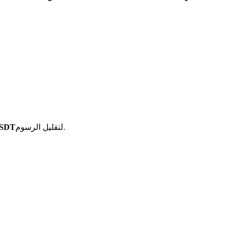
لتقليل الرسوم.
أزواج تداول ال