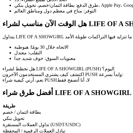
طرق الدفع
:
التوفر
:
متاح في معظم دول ومناطق العالم
 لشراء LIFE OF A SHOWGIRL
العقود الآجلة لـ COIN-M
العقود الآجلة للعملات المشفرة
الاتجاه خلال 30 يومًا
:
هبوطية
التقلب
:
معتدل
معنويات السوق
:
خوف شديد جدا
TradFi
هل تخطط لشراء LIFE OF A SHOWGIRL (PUSH) اليوم؟
مشتقات الأسهم والعملات الأجنبية والمعادن الثمينة والسلع
اكتشف كيف يشتري المستخدمون الآخرون PUSH وابدأ بسرعة:
لا، أنا أتصفح فقط
نعم، أرني كيفية شراء PUSH
أفضل طرق شراء LIFE OF A SHOWGIRL
طريقة
بطاقة ائتمان / خصم
تحويل بنكي
تداول العملات المستقرة (USDT/USDC)
تبادل العملات الرقمية / المحفظة