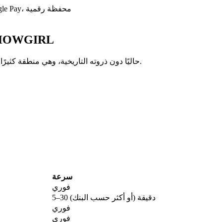
بطاقة ائتمان/خصم، تحويل بنكي، Apple Pay، Google Pay، محفظة رقمية
هل الوقت الآن مناسب
يتداول LIFE OF A SHOWGIRL حاليًا دون ذروته التاريخية، وهي منطقة كثيرًا ما تتزايد فيها التراكمات طويلة الأمد.
سرعة
فوري
5–30 دقيقة (أو أكثر حسب البنك)
فوري
فوري