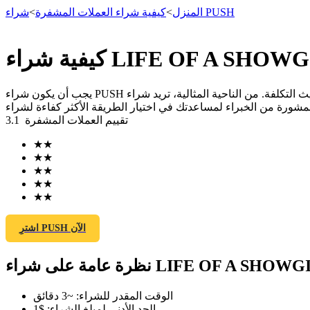
شراء PUSH
المنزل
>
كيفية شراء العملات المشفرة
>
العقود الآجلة
يجب أن يكون شراء PUSH آمنًا وبسيطًا وفعالًا من حيث التكلفة. من الناحية المثالية، تريد شراء PUSH برسوم منخفضة قدر الإمكان. في هذا الدليل، سنوضح لك كيفية شراء PUSH على منصة تداول عملات
تقييم العملات المشفرة
3.1
★
★
★
★
★
★
★
★
★
★
العقود الآجلة USDT
اشترِ PUSH الآن
العقود الآجلة باستخدام USDT كضمان
عامة على شراء LIFE OF A SHOWGIRL
الوقت المقدر للشراء
:
~3 دقائق
الحد الأدنى لمبلغ الشراء
:
$1