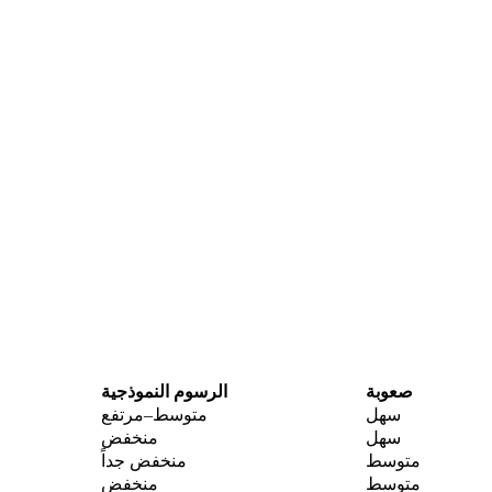
صعوبة
الرسوم النموذجية
سهل
متوسط–مرتفع
سهل
منخفض
متوسط
منخفض جداً
متوسط
منخفض