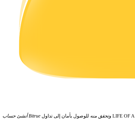
يكسب
خنزير الطاقة
احصل على مكافآت تنافسية يوميًا
LIFE OF A SHOWGIRL.
أنشئ حساب Bitrue وتحقق منه