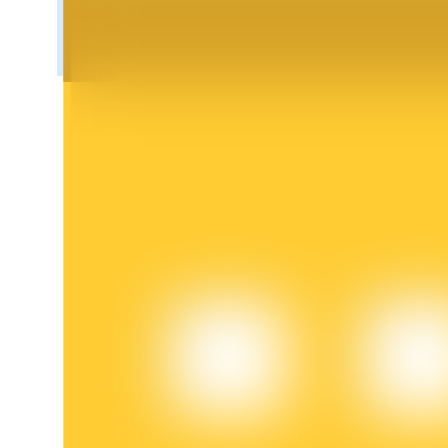
عمليات احتجاز BTR
استثمارات حصرية لحاملي BTR
القروض
خدمة الاقتراض المدعومة بالعملات المشفرة