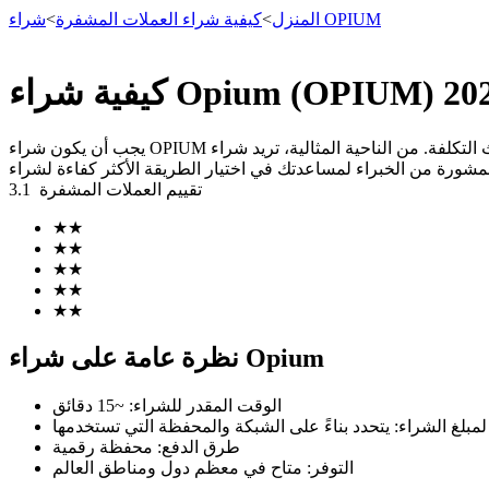
شراء OPIUM
المنزل
>
كيفية شراء العملات المشفرة
>
العقود الآجلة
يجب أن يكون شراء OPIUM آمنًا وبسيطًا وفعالًا من حيث التكلفة. من الناحية المثالية، تريد شراء OPIUM برسوم منخفضة قدر الإمكان. في هذا الدليل، سنوضح لك كيفية شراء OPIUM على منصة تداول عملات
تقييم العملات المشفرة
3.1
★
★
★
★
★
★
★
★
★
★
العقود الآجلة USDT
نظرة عامة على شراء Opium
العقود الآجلة باستخدام USDT كضمان
الوقت المقدر للشراء
:
~15 دقائق
 لمبلغ الشراء
:
طرق الدفع
:
محفظة رقمية
التوفر
:
متاح في معظم دول ومناطق العالم