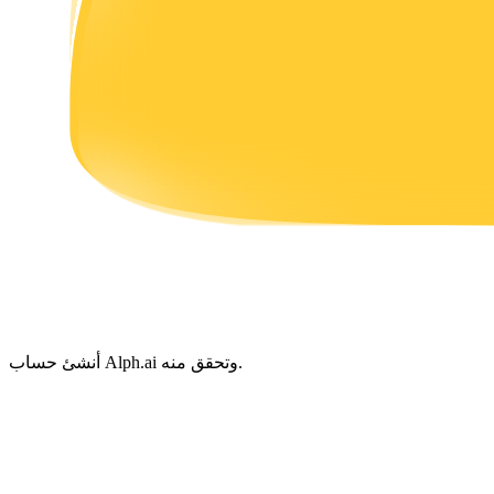
يكسب
خنزير الطاقة
احصل على مكافآت تنافسية يوميًا
أنشئ حساب Alph.ai وتحقق منه.