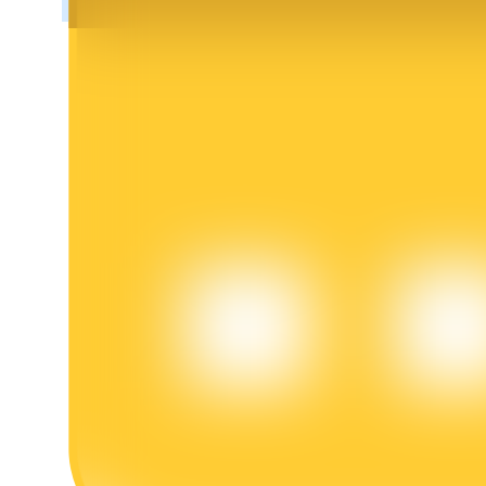
عمليات احتجاز BTR
استثمارات حصرية لحاملي BTR
القروض
خدمة الاقتراض المدعومة بالعملات المشفرة