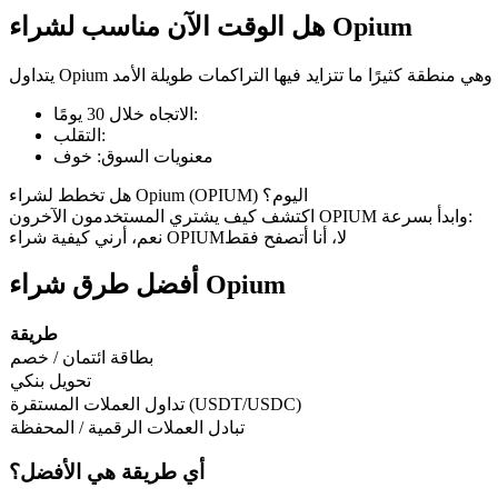
هل الوقت الآن مناسب لشراء Opium
العقود الآجلة لـ COIN-M
:
الاتجاه خلال 30 يومًا
:
التقلب
العقود الآجلة للعملات المشفرة
معنويات السوق
:
خوف
هل تخطط لشراء Opium (OPIUM) اليوم؟
اكتشف كيف يشتري المستخدمون الآخرون OPIUM وابدأ بسرعة:
TradFi
لا، أنا أتصفح فقط
نعم، أرني كيفية شراء OPIUM
مشتقات الأسهم والعملات الأجنبية والمعادن الثمينة والسلع
أفضل طرق شراء Opium
طريقة
بطاقة ائتمان / خصم
تحويل بنكي
تداول العملات المستقرة (USDT/USDC)
تبادل العملات الرقمية / المحفظة
أي طريقة هي الأفضل؟