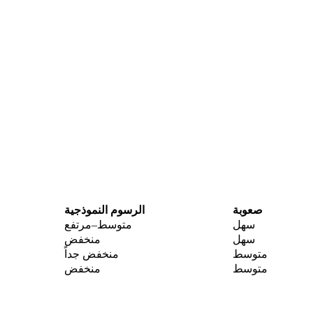
صعوبة
الرسوم النموذجية
سهل
متوسط–مرتفع
سهل
منخفض
متوسط
منخفض جداً
متوسط
منخفض