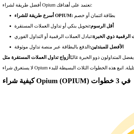
العقود الآجلة USDC
أفضل طريقة لشراء Opium تعتمد على أهدافك:
العقود الآجلة باستخدام USDC كضمان
بطاقة ائتمان أو خصم
أسرع طريقة للشراء OPIUM:
أقل الرسوم:
تحويل بنكي أو تداول العملات المستقرة
الرقمية ذوي الخبرة:
تبادل العملات الرقمية أو التداول الفوري
الأفضل للمبتدئين:
الدفع بالبطاقة عبر منصة تداول موثوقة
 يفضل المتداولون ذوو الخبرة غالبًا
نسخ التداول
كيفية شراء Opium (OPIUM) في 3 خطوات
انضم إلى أفضل المتداولين