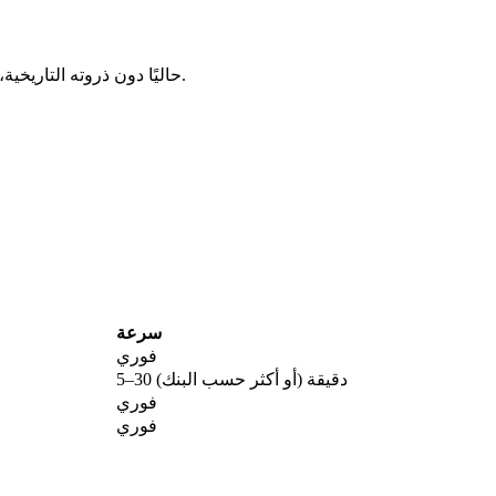
يتداول Opium حاليًا دون ذروته التاريخية، وهي منطقة كثيرًا ما تتزايد فيها التراكمات طويلة الأمد.
سرعة
فوري
5–30 دقيقة (أو أكثر حسب البنك)
فوري
فوري