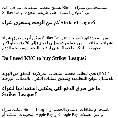
تسمح معظم المنصات، بما في ذلك Bitrue، للمستخدمين بشراء
Striker League من 1 دولار، اعتمادًا على طريقة الدفع.
كم من الوقت يستغرق شراء Striker League؟
يمكن أن يستغرق شراء Striker League من بضع دقائق (لعمليات
الشراء بالبطاقة أو من عملة رقمية إلى أخرى) إلى 30 دقيقة أو أكثر
الإحالة
للتحويلات البنكية، اعتمادًا على أوقات التحقق ومعالجة الدفع.
قم بدعوة صديق لتحصل على مكافآت نقدية
Do I need KYC to buy Striker League?
BTC Welcome Rewards
نعم، تتطلب معظم المنصات المركزية التحقق من الهوية (KYC)
للامتثال للوائح التنظيمية وتمكين عمليات الشراء بالعملات الورقية.
ما هي طرق الدفع التي يمكنني استخدامها لشراء
Striker League؟
يمكنك شراء Striker League باستخدام بطاقات الائتمان/الخصم أو
التحويلات البنكية أو Apple Pay أو Google Pay أو عبر العملات