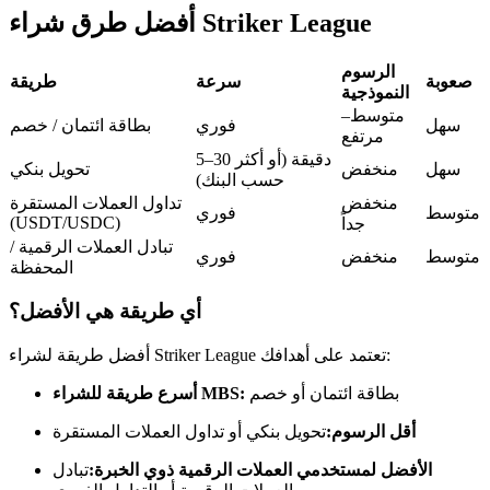
العقود الآجلة USDC
أفضل طرق شراء Striker League
العقود الآجلة باستخدام USDC كضمان
الرسوم
صعوبة
سرعة
طريقة
النموذجية
متوسط–
سهل
فوري
بطاقة ائتمان / خصم
مرتفع
5–30 دقيقة (أو أكثر
سهل
منخفض
تحويل بنكي
حسب البنك)
منخفض
تداول العملات المستقرة
متوسط
فوري
(USDT/USDC)
جداً
تبادل العملات الرقمية /
متوسط
منخفض
فوري
نسخ التداول
المحفظة
انضم إلى أفضل المتداولين
أي طريقة هي الأفضل؟
أفضل طريقة لشراء Striker League تعتمد على أهدافك:
بطاقة ائتمان أو خصم
أسرع طريقة للشراء MBS:
أقل الرسوم:
تحويل بنكي أو تداول العملات المستقرة
الأفضل لمستخدمي العملات الرقمية ذوي الخبرة:
تبادل