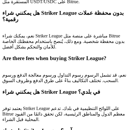
المستقرة مثل USDT/USDC على Bitrue.
BTC Welcome Rewards
هل يمكنني شراء Striker League بدون محفظة عملات
رقمية؟
Deposit & Trade BTC to Share 25000 USDT prize pool!
نعم، يمكنك شراء Striker League مباشرة على منصة مثل Bitrue
بدون محفظة شخصية. ومع ذلك، يُنصح باستخدام محفظتك الخاصة
Deposit CASHCAT & Win
للأمان والتحكم بشكل أفضل.
Share 500000 CASHCAT prize pool
Are there fees when buying Striker League?
نعم، قد تشمل الرسوم رسوم التداول ورسوم معالجة الدفع ورسوم
Exclusive for BitMart Users
السحب. تختلف التكاليف بناءً على طرق الدفع وظروف السوق.
Register & Trade to Win 500,000 USDT
هل يمكنني شراء Striker League في بلدي؟
يعتمد توفر Striker League على اللوائح التنظيمية في بلدك. تدعم
Precious Metals Trading Carnival
Bitrue معظم الدول والمناطق الرئيسية، لكن تحقق دائمًا من القيود
المحلية قبل الشراء.
Trade Gold & Silver · 33,333 USDT Bonus