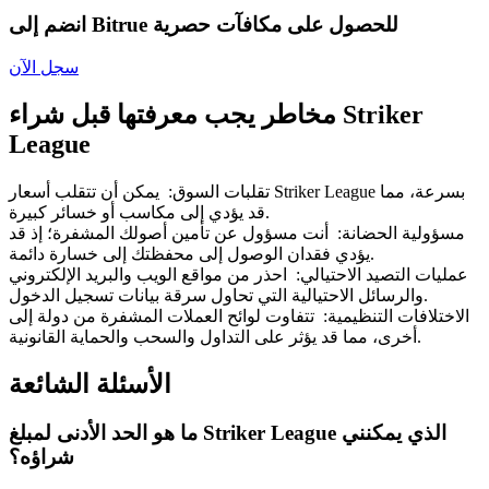
Bitrue
AI
انضم إلى Bitrue للحصول على مكافآت حصرية
سجل الآن
مخاطر يجب معرفتها قبل شراء Striker
League
شركاء بيترو
تقلبات السوق
:
يمكن أن تتقلب أسعار Striker League بسرعة، مما
قد يؤدي إلى مكاسب أو خسائر كبيرة.
مسؤولية الحضانة
:
أنت مسؤول عن تأمين أصولك المشفرة؛ إذ قد
يؤدي فقدان الوصول إلى محفظتك إلى خسارة دائمة.
عمليات التصيد الاحتيالي
:
احذر من مواقع الويب والبريد الإلكتروني
والرسائل الاحتيالية التي تحاول سرقة بيانات تسجيل الدخول.
الاختلافات التنظيمية
:
تتفاوت لوائح العملات المشفرة من دولة إلى
أخرى، مما قد يؤثر على التداول والسحب والحماية القانونية.
الأسئلة الشائعة
شركاء Bitrue
ما هو الحد الأدنى لمبلغ Striker League الذي يمكنني
تصل العمولات إلى 65٪!
شراؤه؟