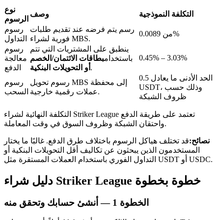
نوع
التكلفة النموذجية
وصف
الرسوم
رسم يتم فرضه عند تقديم طلبات
رسوم
من 0.0089%
فورية لشراء MBS.
التداول
ينطبق على المشتريات التي تتم
رسوم
عمليات احتجاز BTR
0.45% – 3.03%
باستخدام
بطاقات الائتمان/الخصم
معالجة
.
أو التحويلات البنكية
الدفع
استثمارات حصرية لحاملي BTR
الحد الأدنى ما يعادل 0.5
رسوم تحويل MBS إلى محفظة
رسوم
USDT، وذلك حسب
عملات رقمية خارجية.
السحب
ظروف الشبكة
التكلفة النهائية لشراء Striker League تعتمد على طريقة الدفع
واحتقان الشبكة وظروف السوق في وقت المعاملة.
نصائح:
قد تختلف هياكل الرسوم باختلاف طرق الدفع. غالبًا ما يختار
المستخدمون الذين يبحثون عن تكاليف أقل التحويلات البنكية أو
التداول الفوري باستخدام العملات المستقرة مثل USDT أو USDC.
القروض
دليل شراء Striker League خطوة بخطوة
خدمة الاقتراض المدعومة بالعملات المشفرة
الخطوة
1 —
أنشئ حسابك وتحقق منه