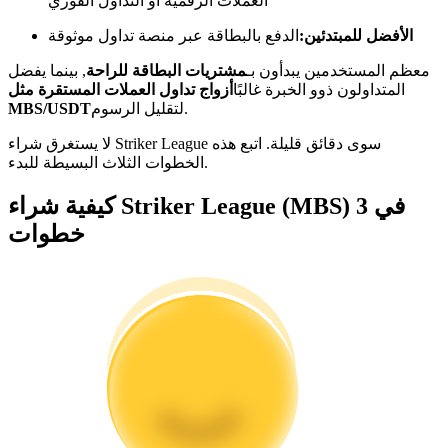
العملات الرقمية أو التداول الفوري
كن متداول نسخ
الأفضل للمبتدئين:
الدفع بالبطاقة عبر منصة تداول موثوقة
استمتع بتقاسم الأرباح وعمولات نسخ التداول
معظم المستخدمين يبدأون بـ
مشتريات البطاقة للراحة
, بينما يفضل
المتداولون ذوو الخبرة غالبًا
أزواج تداول العملات المستقرة مثل
لتقليل الرسوم.
MBS/USDT
لا يستغرق شراء Striker League سوى دقائق قليلة. اتبع هذه
الخطوات الثلاث البسيطة للبدء.
كيفية شراء Striker League (MBS) في 3
خطوات
معلومة
تحليل البيانات الضخمة بما في ذلك المعلومات التجارية، وما
إلى ذلك.