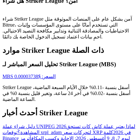
هل شراء Striker League آمن؟
شراء Striker League آمن بشكل عام على المنصات الموثوقة مثل
USDT New User Exclusive 10% APR
Bitrue، التي تستخدم أمانًا على مستوى المؤسسات وإثبات
الاحتياطيات والمصادقة الثنائية وتدابير مكافحة التصيد الاحتيالي.
USDT Flexible Staking | Daily Rewards
احمِ بيانات اعتماد تسجيل الدخول الخاصة بك دائمًا.
موارد Striker League ذات الصلة
BTC New User Exclusive: 6.5% APR
تحليل السعر المباشر لـ Striker League (MBS)
BTC Flexible Staking | Daily Rewards
السعر
: $
0.00003738
MBS
Striker League أسفل بنسبة -0.11% خلال الأيام السبعة الماضية،
أسفل بنسبة -0.02% في آخر 24 ساعة، وتغير قليل بنسبة 0% في
الساعة الماضية.
أحدث أخبار Striker League
لماذا يعتبر عملة كاش كات تستحق
دليل شراء عملة UNIPEG 2026
المزيد من الفعاليات
توقعات xrpl_adam لتحركات سعر XRP في 2026
كلمة
المشاهدة؟
Binance ليوم 7، 8، 9 أغسطس 2026: الإجابة وكسب المكافآت
رمز