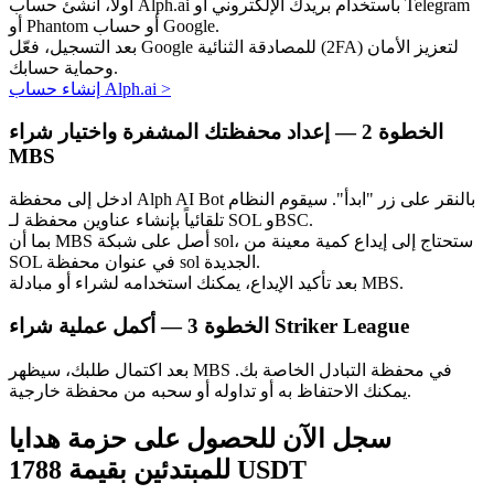
أولاً، أنشئ حساب Alph.ai باستخدام بريدك الإلكتروني أو Telegram
أو Phantom أو حساب Google.
بعد التسجيل، فعّل Google للمصادقة الثنائية (2FA) لتعزيز الأمان
وحماية حسابك.
>
إنشاء حساب Alph.ai
الخطوة
2 —
إعداد محفظتك المشفرة واختيار شراء
MBS
الاستثمار التلقائي
احصل على أرباح طويلة الأجل وفوائد مرنة
ادخل إلى محفظة Alph AI Bot بالنقر على زر "ابدأ". سيقوم النظام
تلقائياً بإنشاء عناوين محفظة لـ SOL وBSC.
بما أن MBS أصل على شبكة sol، ستحتاج إلى إيداع كمية معينة من
SOL في عنوان محفظة sol الجديدة.
بعد تأكيد الإيداع، يمكنك استخدامه لشراء أو مبادلة MBS.
أكمل عملية شراء Striker League
الخطوة
3 —
بعد اكتمال طلبك، سيظهر MBS في محفظة التبادل الخاصة بك.
يمكنك الاحتفاظ به أو تداوله أو سحبه من محفظة خارجية.
تعلم الستاكينغ
سجل الآن للحصول على حزمة هدايا
تعرف على كيفية كسب الدخل السلبي
للمبتدئين بقيمة 1788 USDT