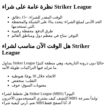
نظرة عامة على شراء Striker League
الوقت المقدر للشراء
:
~15 دقائق
الحد الأدنى لمبلغ الشراء
:
يتحدد بناءً على الشبكة والمحفظة
العقود الآجلة لـ COIN-M
التي تستخدمها.
طرق الدفع
:
محفظة رقمية
العقود الآجلة للعملات المشفرة
التوفر
:
متاح في معظم دول ومناطق العالم
هل الوقت الآن مناسب لشراء Striker
TradFi
League
مشتقات الأسهم والعملات الأجنبية والمعادن الثمينة والسلع
يتداول Striker League حاليًا دون ذروته التاريخية، وهي منطقة كثيرًا
ما تتزايد فيها التراكمات طويلة الأمد.
الاتجاه خلال 30 يومًا
:
هبوطية
التقلب
:
منخفض
معنويات السوق
:
خوف
هل تخطط لشراء Striker League (MBS) اليوم؟
اكتشف كيف يشتري المستخدمون الآخرون MBS وابدأ بسرعة:
لا، أنا أتصفح فقط
نعم، أرني كيفية شراء MBS