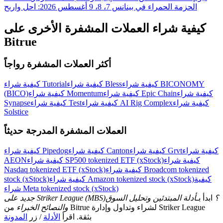
اربح الجوائز والمكافآت الحصرية
الحزمة الحمراء في بينانس 7، 8، 9 أغسطس 2026: احل واربح
مركز المكافآت
كيفية شراء العملات المشفرة الأخرى على
Bitrue
تسجيل الدخول
اشتراك
أكثر العملات المشفرة رواجاً
كيفية شراء BICONOMY
كيفية شراء Bless
كيفية شراء Tutorial
كيفية شراء
كيفية شراء Epic Chain
كيفية شراء Momentum
(BICO)
كيفية شراء
كيفية شراء AI Rig Complex
كيفية شراء Test
Synapse
Solstice
العملات المشفرة المدرجة حديثاً
كيفية شراء
كيفية شراء Grvt
كيفية شراء Canton
كيفية شراء Pipedog
كيفية شراء
كيفية شراء SP500 tokenized ETF (xStock)
AEON
كيفية شراء Broadcom tokenized
Nasdaq tokenized ETF (xStock)
كيفية
كيفية شراء Amazon tokenized stock (xStock)
stock (xStock)
شراء Meta tokenized stock (xStock)
جديد على Striker League (MBS)؟
ابدأ بـ
أدلة المبتدئين وتحليل السوق
والنصائح الخبراء
من Bitrue لشراء وتداول وإدارة Striker League
بثقة. اقرأ
الأدلة
/ زر
المدونة