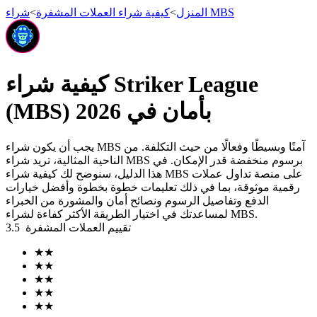
شراء MBS
المنزل
>
كيفية شراء العملات المشفرة
>
العقود الآجلة
كيفية شراء Striker League
(MBS) بأمان في 2026
يجب أن يكون شراء MBS آمنًا وبسيطًا وفعالًا من حيث التكلفة. من
الناحية المثالية، تريد شراء MBS برسوم منخفضة قدر الإمكان. في
هذا الدليل، سنوضح لك كيفية شراء MBS على منصة تداول عملات
رقمية موثوقة، بما في ذلك تعليمات خطوة بخطوة وأفضل خيارات
الدفع وتفاصيل الرسوم ونصائح أمان والمشورة من الخبراء
لمساعدتك في اختيار الطريقة الأكثر كفاءة لشراء MBS.
العقود الآجلة USDT
تقييم العملات المشفرة
3.5
العقود الآجلة باستخدام USDT كضمان
★
★
★
★
★
★
★
★
★
★