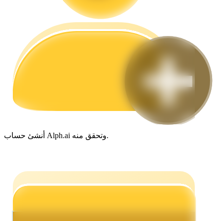
مرشد
دليل المبتدئين للعقود الآجلة
أنشئ حساب Alph.ai وتحقق منه.
استراتيجيات التداول
تعلم كيفية البقاء مربحة