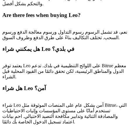
والتحكم بشكل أفضل.
BTC Welcome Rewards
Are there fees when buying Leo?
Deposit & Trade BTC to Share 25000 USDT prize pool!
نعم، قد تشمل الرسوم رسوم التداول ورسوم معالجة الدفع ورسوم
السحب. تختلف التكاليف بناءً على طرق الدفع وظروف السوق.
Deposit CASHCAT & Win
هل يمكنني شراء Leo في بلدي؟
Share 500000 CASHCAT prize pool
يعتمد توفر Leo على اللوائح التنظيمية في بلدك. تدعم Bitrue معظم
الدول والمناطق الرئيسية، لكن تحقق دائمًا من القيود المحلية قبل
الشراء.
Exclusive for BitMart Users
هل شراء Leo آمن؟
Register & Trade to Win 500,000 USDT
شراء Leo آمن بشكل عام على المنصات الموثوقة مثل Bitrue، التي
تستخدم أمانًا على مستوى المؤسسات وإثبات الاحتياطيات
Precious Metals Trading Carnival
والمصادقة الثنائية وتدابير مكافحة التصيد الاحتيالي. احمِ بيانات
اعتماد تسجيل الدخول الخاصة بك دائمًا.
Trade Gold & Silver · 33,333 USDT Bonus