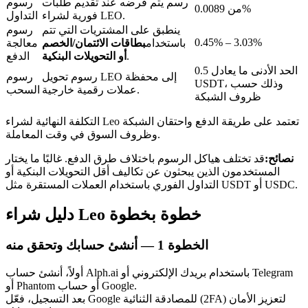
رسم يتم فرضه عند تقديم طلبات
رسوم
من 0.0089%
فورية لشراء LEO.
التداول
ينطبق على المشتريات التي تتم
رسوم
0.45% – 3.03%
باستخدام
بطاقات الائتمان/الخصم
معالجة
.
أو التحويلات البنكية
الدفع
الحد الأدنى ما يعادل 0.5
عمليات احتجاز BTR
رسوم تحويل LEO إلى محفظة
رسوم
USDT، وذلك حسب
عملات رقمية خارجية.
السحب
ظروف الشبكة
استثمارات حصرية لحاملي BTR
التكلفة النهائية لشراء Leo تعتمد على طريقة الدفع واحتقان الشبكة
وظروف السوق في وقت المعاملة.
نصائح:
قد تختلف هياكل الرسوم باختلاف طرق الدفع. غالبًا ما يختار
المستخدمون الذين يبحثون عن تكاليف أقل التحويلات البنكية أو
التداول الفوري باستخدام العملات المستقرة مثل USDT أو USDC.
دليل شراء Leo خطوة بخطوة
القروض
الخطوة
1 —
أنشئ حسابك وتحقق منه
خدمة الاقتراض المدعومة بالعملات المشفرة
أولاً، أنشئ حساب Alph.ai باستخدام بريدك الإلكتروني أو Telegram
أو Phantom أو حساب Google.
بعد التسجيل، فعّل Google للمصادقة الثنائية (2FA) لتعزيز الأمان