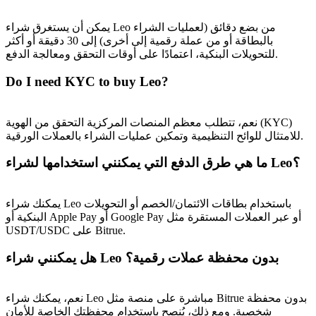
يمكن أن يستغرق شراء Leo من بضع دقائق (لعمليات الشراء
بالبطاقة أو من عملة رقمية إلى أخرى) إلى 30 دقيقة أو أكثر
للتحويلات البنكية، اعتمادًا على أوقات التحقق ومعالجة الدفع.
Do I need KYC to buy Leo?
الإحالة
نعم، تتطلب معظم المنصات المركزية التحقق من الهوية (KYC)
للامتثال للوائح التنظيمية وتمكين عمليات الشراء بالعملات الورقية.
قم بدعوة صديق لتحصل على مكافآت نقدية
ما هي طرق الدفع التي يمكنني استخدامها لشراء Leo؟
BTC Welcome Rewards
يمكنك شراء Leo باستخدام بطاقات الائتمان/الخصم أو التحويلات
البنكية أو Apple Pay أو Google Pay أو عبر العملات المستقرة مثل
USDT/USDC على Bitrue.
هل يمكنني شراء Leo بدون محفظة عملات رقمية؟
نعم، يمكنك شراء Leo مباشرة على منصة مثل Bitrue بدون محفظة
شخصية. ومع ذلك، يُنصح باستخدام محفظتك الخاصة للأمان