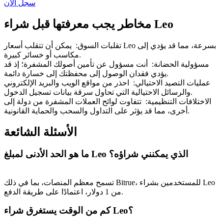
Bitrue
AI
سجل الآن
مخاطر يجب معرفتها قبل شراء Leo
تقلبات السوق
:
يمكن أن تتقلب أسعار Leo بسرعة، مما قد يؤدي إلى
مكاسب أو خسائر كبيرة.
مسؤولية الحضانة
:
أنت مسؤول عن تأمين أصولك المشفرة؛ إذ قد
يؤدي فقدان الوصول إلى محفظتك إلى خسارة دائمة.
عمليات التصيد الاحتيالي
:
احذر من مواقع الويب والبريد الإلكتروني
شركاء بيترو
والرسائل الاحتيالية التي تحاول سرقة بيانات تسجيل الدخول.
الاختلافات التنظيمية
:
تتفاوت لوائح العملات المشفرة من دولة إلى
أخرى، مما قد يؤثر على التداول والسحب والحماية القانونية.
الأسئلة الشائعة
ما هو الحد الأدنى لمبلغ Leo الذي يمكنني شراؤه؟
تسمح معظم المنصات، بما في ذلك Bitrue، للمستخدمين بشراء Leo
شركاء Bitrue
من 1 دولار، اعتمادًا على طريقة الدفع.
تصل العمولات إلى 65٪!
كم من الوقت يستغرق شراء Leo؟