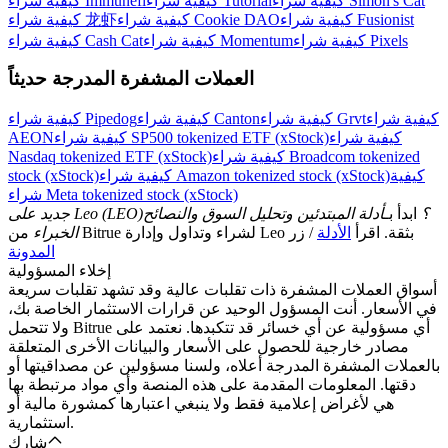
كيفية شراء Simon's Cat
كيفية شراء Tutorial
كيفية شراء Immunefi
اربح الجوائز والمكافآت الحصرية
كيفية شراء Fusionist
كيفية شراء Cookie DAO
كيفية شراء 龙虾
كيفية شراء Pixels
كيفية شراء Momentum
كيفية شراء Cash Cat
مركز المكافآت
العملات المشفرة المدرجة حديثاً
تسجيل الدخول
اشتراك
كيفية شراء
كيفية شراء Grvt
كيفية شراء Canton
كيفية شراء Pipedog
كيفية شراء
كيفية شراء SP500 tokenized ETF (xStock)
AEON
كيفية شراء Broadcom tokenized
Nasdaq tokenized ETF (xStock)
كيفية
كيفية شراء Amazon tokenized stock (xStock)
stock (xStock)
شراء Meta tokenized stock (xStock)
جديد على Leo (LEO)؟
ابدأ بـ
أدلة المبتدئين وتحليل السوق والنصائح
من Bitrue لشراء وتداول وإدارة Leo بثقة. اقرأ
الأدلة
/ زر
الخبراء
المدونة
إخلاء المسؤولية
أسواق العملات المشفرة ذات تقلبات عالية وقد تشهد تقلبات سريعة
في الأسعار. أنت المسؤول الوحيد عن قرارات الاستثمار الخاصة بك،
ولا تتحمل Bitrue أي مسؤولية عن أي خسائر قد تتكبدها. نعتمد على
مصادر خارجية للحصول على الأسعار والبيانات الأخرى المتعلقة
بالعملات المشفرة المدرجة أعلاه، ولسنا مسؤولين عن مصداقيتها أو
دقتها. المعلومات المقدمة على هذه المنصة وأي مواد مرتبطة بها
هي لأغراض إعلامية فقط ولا ينبغي اعتبارها كمشورة مالية أو
استثمارية.
شارك