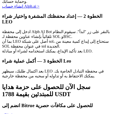
وحماية حسابك.
>
إنشاء حساب Alph.ai
الخطوة
2 —
إعداد محفظتك المشفرة واختيار شراء
LEO
ادخل إلى محفظة Alph AI Bot بالنقر على زر "ابدأ". سيقوم النظام
الاستثمار التلقائي
تلقائياً بإنشاء عناوين محفظة لـ SOL وBSC.
بما أن LEO أصل على شبكة sol، ستحتاج إلى إيداع كمية معينة من
احصل على أرباح طويلة الأجل وفوائد مرنة
SOL في عنوان محفظة sol الجديدة.
بعد تأكيد الإيداع، يمكنك استخدامه لشراء أو مبادلة LEO.
أكمل عملية شراء Leo
الخطوة
3 —
بعد اكتمال طلبك، سيظهر LEO في محفظة التبادل الخاصة بك.
يمكنك الاحتفاظ به أو تداوله أو سحبه من محفظة خارجية.
سجل الآن للحصول على حزمة هدايا
للمبتدئين بقيمة 1788 USDT
تعلم الستاكينغ
انضم إلى Bitrue للحصول على مكافآت حصرية
تعرف على كيفية كسب الدخل السلبي