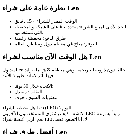
نظرة عامة على شراء Leo
الوقت المقدر للشراء
:
~15 دقائق
الحد الأدنى لمبلغ الشراء
:
يتحدد بناءً على الشبكة والمحفظة
العقود الآجلة لـ COIN-M
التي تستخدمها.
طرق الدفع
:
محفظة رقمية
العقود الآجلة للعملات المشفرة
التوفر
:
متاح في معظم دول ومناطق العالم
هل الوقت الآن مناسب لشراء Leo
TradFi
يتداول Leo حاليًا دون ذروته التاريخية، وهي منطقة كثيرًا ما تتزايد
مشتقات الأسهم والعملات الأجنبية والمعادن الثمينة والسلع
فيها التراكمات طويلة الأمد.
:
الاتجاه خلال 30 يومًا
التقلب
:
معتدل
معنويات السوق
:
خوف
هل تخطط لشراء Leo (LEO) اليوم؟
اكتشف كيف يشتري المستخدمون الآخرون LEO وابدأ بسرعة:
لا، أنا أتصفح فقط
نعم، أرني كيفية شراء LEO
أفضل طرق شراء Leo