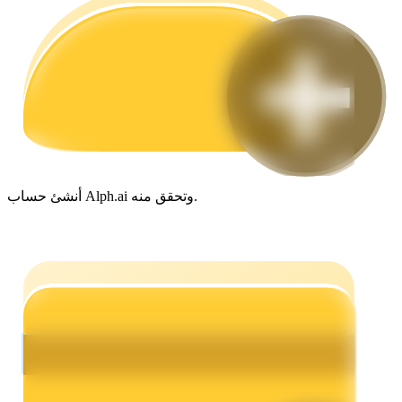
مرشد
دليل المبتدئين للعقود الآجلة
أنشئ حساب Alph.ai وتحقق منه.
استراتيجيات التداول
تعلم كيفية البقاء مربحة