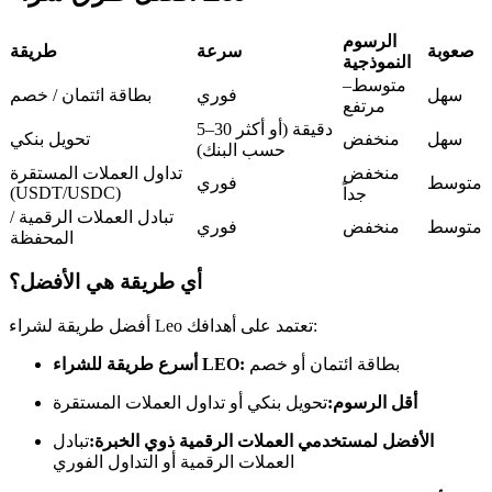
العقود الآجلة USDC
العقود الآجلة باستخدام USDC كضمان
الرسوم
صعوبة
سرعة
طريقة
النموذجية
متوسط–
سهل
فوري
بطاقة ائتمان / خصم
مرتفع
5–30 دقيقة (أو أكثر
سهل
منخفض
تحويل بنكي
حسب البنك)
منخفض
تداول العملات المستقرة
متوسط
فوري
(USDT/USDC)
جداً
تبادل العملات الرقمية /
متوسط
منخفض
فوري
المحفظة
نسخ التداول
أي طريقة هي الأفضل؟
انضم إلى أفضل المتداولين
أفضل طريقة لشراء Leo تعتمد على أهدافك:
بطاقة ائتمان أو خصم
أسرع طريقة للشراء LEO:
أقل الرسوم:
تحويل بنكي أو تداول العملات المستقرة
الأفضل لمستخدمي العملات الرقمية ذوي الخبرة:
تبادل
العملات الرقمية أو التداول الفوري