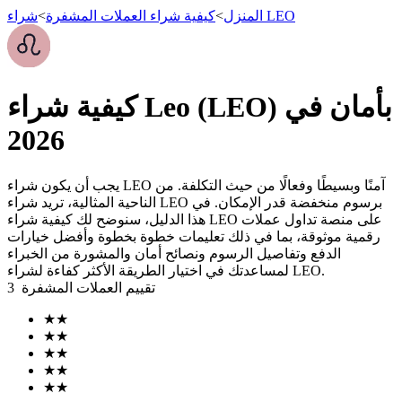
شراء LEO
المنزل
>
كيفية شراء العملات المشفرة
>
العقود الآجلة
كيفية شراء Leo (LEO) بأمان في
2026
يجب أن يكون شراء LEO آمنًا وبسيطًا وفعالًا من حيث التكلفة. من
الناحية المثالية، تريد شراء LEO برسوم منخفضة قدر الإمكان. في
هذا الدليل، سنوضح لك كيفية شراء LEO على منصة تداول عملات
رقمية موثوقة، بما في ذلك تعليمات خطوة بخطوة وأفضل خيارات
الدفع وتفاصيل الرسوم ونصائح أمان والمشورة من الخبراء
لمساعدتك في اختيار الطريقة الأكثر كفاءة لشراء LEO.
العقود الآجلة USDT
تقييم العملات المشفرة
3
العقود الآجلة باستخدام USDT كضمان
★
★
★
★
★
★
★
★
★
★