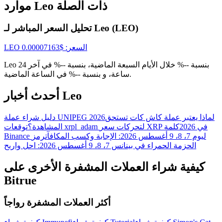
موارد Leo ذات الصلة
تحليل السعر المباشر لـ Leo (LEO)
USDT New User Exclusive 10% APR
السعر
: $
0.00007163
LEO
USDT Flexible Staking | Daily Rewards
Leo بنسبة --% خلال الأيام السبعة الماضية، بنسبة --% في آخر 24
ساعة، و بنسبة --% في الساعة الماضية.
BTC New User Exclusive: 6.5% APR
أحدث أخبار Leo
BTC Flexible Staking | Daily Rewards
لماذا يعتبر عملة كاش كات تستحق
دليل شراء عملة UNIPEG 2026
توقعات xrpl_adam لتحركات سعر XRP في 2026
كلمة
المشاهدة؟
Binance ليوم 7، 8، 9 أغسطس 2026: الإجابة وكسب المكافآت
رمز
الحزمة الحمراء في بينانس 7، 8، 9 أغسطس 2026: احل واربح
كيفية شراء العملات المشفرة الأخرى على
Bitrue
أكثر العملات المشفرة رواجاً
المزيد من الفعاليات