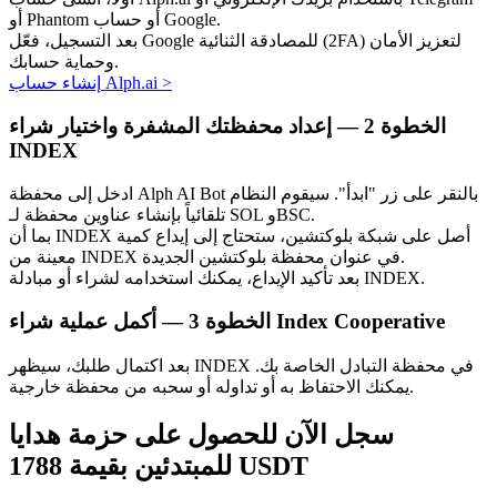
أو Phantom أو حساب Google.
بعد التسجيل، فعّل Google للمصادقة الثنائية (2FA) لتعزيز الأمان
وحماية حسابك.
>
إنشاء حساب Alph.ai
الخطوة
2 —
إعداد محفظتك المشفرة واختيار شراء
INDEX
الاستثمار التلقائي
ادخل إلى محفظة Alph AI Bot بالنقر على زر "ابدأ". سيقوم النظام
احصل على أرباح طويلة الأجل وفوائد مرنة
تلقائياً بإنشاء عناوين محفظة لـ SOL وBSC.
بما أن INDEX أصل على شبكة بلوكتشين، ستحتاج إلى إيداع كمية
معينة من INDEX في عنوان محفظة بلوكتشين الجديدة.
بعد تأكيد الإيداع، يمكنك استخدامه لشراء أو مبادلة INDEX.
أكمل عملية شراء Index Cooperative
الخطوة
3 —
بعد اكتمال طلبك، سيظهر INDEX في محفظة التبادل الخاصة بك.
يمكنك الاحتفاظ به أو تداوله أو سحبه من محفظة خارجية.
تعلم الستاكينغ
سجل الآن للحصول على حزمة هدايا
للمبتدئين بقيمة 1788 USDT
تعرف على كيفية كسب الدخل السلبي