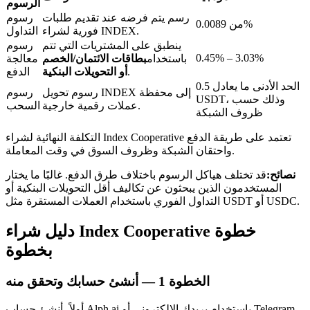
الرسوم
رسم يتم فرضه عند تقديم طلبات
رسوم
من 0.0089%
فورية لشراء INDEX.
التداول
ينطبق على المشتريات التي تتم
رسوم
0.45% – 3.03%
باستخدام
بطاقات الائتمان/الخصم
معالجة
.
أو التحويلات البنكية
الدفع
عمليات احتجاز BTR
الحد الأدنى ما يعادل 0.5
رسوم تحويل INDEX إلى محفظة
رسوم
USDT، وذلك حسب
استثمارات حصرية لحاملي BTR
عملات رقمية خارجية.
السحب
ظروف الشبكة
التكلفة النهائية لشراء Index Cooperative تعتمد على طريقة الدفع
واحتقان الشبكة وظروف السوق في وقت المعاملة.
نصائح:
قد تختلف هياكل الرسوم باختلاف طرق الدفع. غالبًا ما يختار
المستخدمون الذين يبحثون عن تكاليف أقل التحويلات البنكية أو
التداول الفوري باستخدام العملات المستقرة مثل USDT أو USDC.
دليل شراء Index Cooperative خطوة
القروض
بخطوة
خدمة الاقتراض المدعومة بالعملات المشفرة
الخطوة
1 —
أنشئ حسابك وتحقق منه
أولاً، أنشئ حساب Alph.ai باستخدام بريدك الإلكتروني أو Telegram