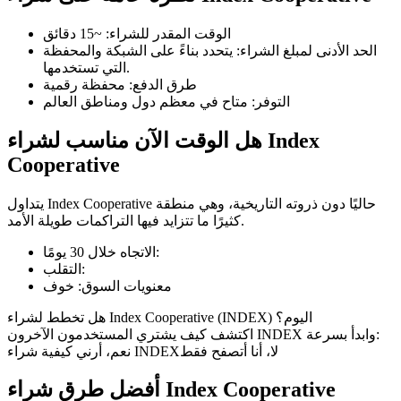
الوقت المقدر للشراء
:
~15 دقائق
الحد الأدنى لمبلغ الشراء
:
يتحدد بناءً على الشبكة والمحفظة
التي تستخدمها.
طرق الدفع
:
محفظة رقمية
العقود الآجلة لـ COIN-M
التوفر
:
متاح في معظم دول ومناطق العالم
العقود الآجلة للعملات المشفرة
هل الوقت الآن مناسب لشراء Index
Cooperative
TradFi
يتداول Index Cooperative حاليًا دون ذروته التاريخية، وهي منطقة
مشتقات الأسهم والعملات الأجنبية والمعادن الثمينة والسلع
كثيرًا ما تتزايد فيها التراكمات طويلة الأمد.
:
الاتجاه خلال 30 يومًا
:
التقلب
معنويات السوق
:
خوف
هل تخطط لشراء Index Cooperative (INDEX) اليوم؟
اكتشف كيف يشتري المستخدمون الآخرون INDEX وابدأ بسرعة:
لا، أنا أتصفح فقط
نعم، أرني كيفية شراء INDEX
أفضل طرق شراء Index Cooperative