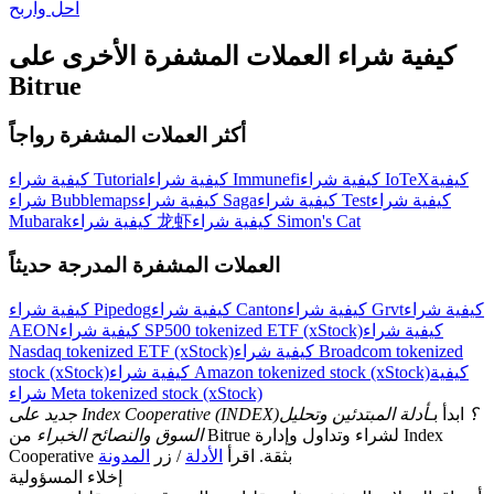
احل واربح
اربح الجوائز والمكافآت الحصرية
مركز المكافآت
كيفية شراء العملات المشفرة الأخرى على
Bitrue
تسجيل الدخول
اشتراك
أكثر العملات المشفرة رواجاً
كيفية
كيفية شراء IoTeX
كيفية شراء Immunefi
كيفية شراء Tutorial
كيفية شراء
كيفية شراء Test
كيفية شراء Saga
شراء Bubblemaps
كيفية شراء Simon's Cat
كيفية شراء 龙虾
Mubarak
العملات المشفرة المدرجة حديثاً
كيفية شراء
كيفية شراء Grvt
كيفية شراء Canton
كيفية شراء Pipedog
كيفية شراء
كيفية شراء SP500 tokenized ETF (xStock)
AEON
كيفية شراء Broadcom tokenized
Nasdaq tokenized ETF (xStock)
كيفية
كيفية شراء Amazon tokenized stock (xStock)
stock (xStock)
شراء Meta tokenized stock (xStock)
جديد على Index Cooperative (INDEX)؟
ابدأ بـ
أدلة المبتدئين وتحليل
السوق والنصائح الخبراء
من Bitrue لشراء وتداول وإدارة Index
Cooperative بثقة. اقرأ
الأدلة
/ زر
المدونة
إخلاء المسؤولية