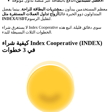
الأفضل للمبتدئين:
الدفع بالبطاقة عبر منصة تداول موثوقة
كن متداول نسخ
معظم المستخدمين يبدأون بـ
مشتريات البطاقة للراحة
, بينما يفضل
المتداولون ذوو الخبرة غالبًا
أزواج تداول العملات المستقرة مثل
استمتع بتقاسم الأرباح وعمولات نسخ التداول
لتقليل الرسوم.
INDEX/USDT
لا يستغرق شراء Index Cooperative سوى دقائق قليلة. اتبع هذه
الخطوات الثلاث البسيطة للبدء.
كيفية شراء Index Cooperative (INDEX)
في 3 خطوات
معلومة
تحليل البيانات الضخمة بما في ذلك المعلومات التجارية، وما
إلى ذلك.