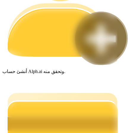
مرشد
دليل المبتدئين للعقود الآجلة
أنشئ حساب Alph.ai وتحقق منه.
استراتيجيات التداول
تعلم كيفية البقاء مربحة