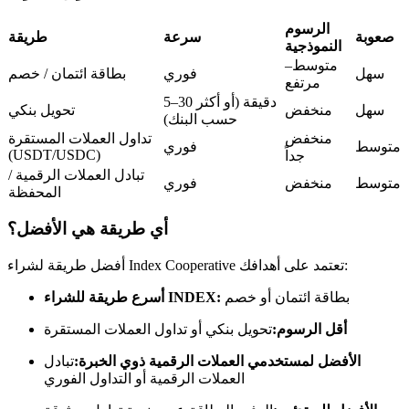
العقود الآجلة USDC
الرسوم
العقود الآجلة باستخدام USDC كضمان
صعوبة
سرعة
طريقة
النموذجية
متوسط–
سهل
فوري
بطاقة ائتمان / خصم
مرتفع
5–30 دقيقة (أو أكثر
سهل
منخفض
تحويل بنكي
حسب البنك)
منخفض
تداول العملات المستقرة
متوسط
فوري
(USDT/USDC)
جداً
تبادل العملات الرقمية /
متوسط
منخفض
فوري
المحفظة
نسخ التداول
أي طريقة هي الأفضل؟
انضم إلى أفضل المتداولين
أفضل طريقة لشراء Index Cooperative تعتمد على أهدافك:
بطاقة ائتمان أو خصم
أسرع طريقة للشراء INDEX:
أقل الرسوم:
تحويل بنكي أو تداول العملات المستقرة
الأفضل لمستخدمي العملات الرقمية ذوي الخبرة:
تبادل
العملات الرقمية أو التداول الفوري