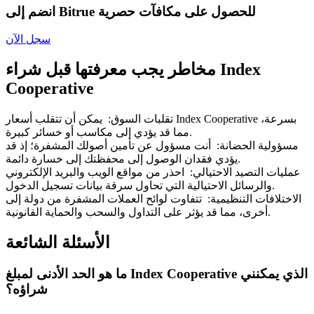
Bitrue
AI
انضم إلى Bitrue للحصول على مكافآت حصرية
سجل الآن
مخاطر يجب معرفتها قبل شراء Index
Cooperative
تقلبات السوق
:
يمكن أن تتقلب أسعار Index Cooperative بسرعة،
شركاء بيترو
مما قد يؤدي إلى مكاسب أو خسائر كبيرة.
مسؤولية الحضانة
:
أنت مسؤول عن تأمين أصولك المشفرة؛ إذ قد
يؤدي فقدان الوصول إلى محفظتك إلى خسارة دائمة.
عمليات التصيد الاحتيالي
:
احذر من مواقع الويب والبريد الإلكتروني
والرسائل الاحتيالية التي تحاول سرقة بيانات تسجيل الدخول.
الاختلافات التنظيمية
:
تتفاوت لوائح العملات المشفرة من دولة إلى
أخرى، مما قد يؤثر على التداول والسحب والحماية القانونية.
الأسئلة الشائعة
شركاء Bitrue
ما هو الحد الأدنى لمبلغ Index Cooperative الذي يمكنني
شراؤه؟
تصل العمولات إلى 65٪!