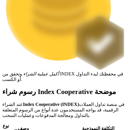
التوقيع المساحي
عوائد عالية والوصول الفوري
أكمل عملية الشراء
وتحقق من INDEX في محفظتك لبدء التداول
أو الكسب.
رسوم شراء Index Cooperative موضحة
Launchpool
الرهان المرن لكسب العملات الرقمية الشهيرة
في منصة تداول العملات
Index Cooperative (INDEX)
عند الشراء
الرقمية، قد يواجه المستخدمون عدة أنواع من الرسوم المتعلقة
بالتداول ومعالجة المدفوعات وعمليات السحب.
نوع
التكلفة النموذجية
وصف