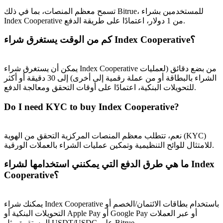
تسمح معظم المنصات، بما في ذلك Bitrue، للمستخدمين بشراء
Index Cooperative من 1 دولار، اعتمادًا على طريقة الدفع.
كم من الوقت يستغرق شراء Index Cooperative؟
يمكن أن يستغرق شراء Index Cooperative من بضع دقائق (لعمليات
الشراء بالبطاقة أو من عملة رقمية إلى أخرى) إلى 30 دقيقة أو أكثر
الإحالة
للتحويلات البنكية، اعتمادًا على أوقات التحقق ومعالجة الدفع.
قم بدعوة صديق لتحصل على مكافآت نقدية
Do I need KYC to buy Index Cooperative?
BTC Welcome Rewards
نعم، تتطلب معظم المنصات المركزية التحقق من الهوية (KYC)
للامتثال للوائح التنظيمية وتمكين عمليات الشراء بالعملات الورقية.
ما هي طرق الدفع التي يمكنني استخدامها لشراء Index
Cooperative؟
يمكنك شراء Index Cooperative باستخدام بطاقات الائتمان/الخصم أو
التحويلات البنكية أو Apple Pay أو Google Pay أو عبر العملات
المستقرة مثل USDT/USDC على Bitrue.