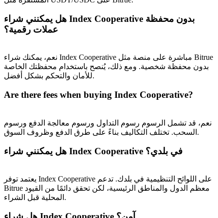
BTC Welcome Rewards
هل يمكنني شراء Index Cooperative بدون محفظة
عملات رقمية؟
Deposit & Trade BTC to Share 25000 USDT prize pool!
نعم، يمكنك شراء Index Cooperative مباشرة على منصة مثل Bitrue
بدون محفظة شخصية. ومع ذلك، يُنصح باستخدام محفظتك الخاصة
Deposit CASHCAT & Win
للأمان والتحكم بشكل أفضل.
Share 500000 CASHCAT prize pool
Are there fees when buying Index Cooperative?
نعم، قد تشمل الرسوم رسوم التداول ورسوم معالجة الدفع ورسوم
السحب. تختلف التكاليف بناءً على طرق الدفع وظروف السوق.
Exclusive for BitMart Users
Register & Trade to Win 500,000 USDT
هل يمكنني شراء Index Cooperative في بلدي؟
يعتمد توفر Index Cooperative على اللوائح التنظيمية في بلدك. تدعم
Bitrue معظم الدول والمناطق الرئيسية، لكن تحقق دائمًا من القيود
Precious Metals Trading Carnival
المحلية قبل الشراء.
Trade Gold & Silver · 33,333 USDT Bonus
هل شراء Index Cooperative آمن؟