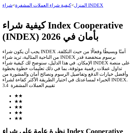
شراء INDEX
المنزل
>
كيفية شراء العملات المشفرة
>
كيفية شراء Index Cooperative
العقود الآجلة
(INDEX) بأمان في 2026
يجب أن يكون شراء INDEX آمنًا وبسيطًا وفعالًا من حيث التكلفة.
من الناحية المثالية، تريد شراء INDEX برسوم منخفضة قدر
الإمكان. في هذا الدليل، سنوضح لك كيفية شراء INDEX على منصة
تداول عملات رقمية موثوقة، بما في ذلك تعليمات خطوة بخطوة
وأفضل خيارات الدفع وتفاصيل الرسوم ونصائح أمان والمشورة من
الخبراء لمساعدتك في اختيار الطريقة الأكثر كفاءة لشراء INDEX.
تقييم العملات المشفرة
3.4
العقود الآجلة USDT
★
★
★
★
العقود الآجلة باستخدام USDT كضمان
★
★
★
★
★
★
نظرة عامة على شراء Index Cooperative