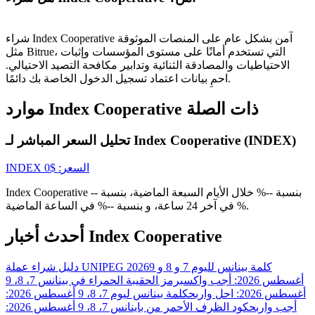
شراء Index Cooperative آمن بشكل عام على المنصات الموثوقة
USDT New User Exclusive 10% APR
مثل Bitrue، التي تستخدم أمانًا على مستوى المؤسسات وإثبات
الاحتياطيات والمصادقة الثنائية وتدابير مكافحة التصيد الاحتيالي.
USDT Flexible Staking | Daily Rewards
احمِ بيانات اعتماد تسجيل الدخول الخاصة بك دائمًا.
موارد Index Cooperative ذات الصلة
BTC New User Exclusive: 6.5% APR
تحليل السعر المباشر لـ Index Cooperative (INDEX)
BTC Flexible Staking | Daily Rewards
السعر
: $
0
INDEX
Index Cooperative بنسبة --% خلال الأيام السبعة الماضية، بنسبة --
% في آخر 24 ساعة، و بنسبة --% في الساعة الماضية.
أحدث أخبار Index Cooperative
كلمة بينانس لليوم 7 و 8 و 9
دليل شراء عملة UNIPEG 2026
أغسطس 2026: أجب واكسب
رمز الحقيبة الحمراء في بينانس 7، 8، 9
أغسطس 2026: احل واربح
كلمة بينانس ليوم 7، 8، 9 أغسطس 2026:
المزيد من الفعاليات
أجب واربح
كود الظرف الأحمر من باينانس 7، 8، 9 أغسطس 2026: