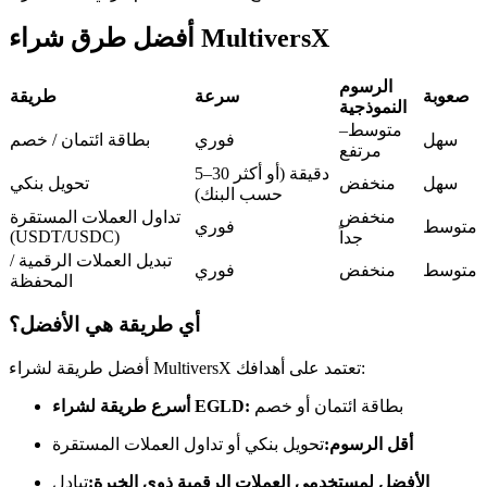
العقود الآجلة USDC
أفضل طرق شراء MultiversX
العقود الآجلة باستخدام USDC كضمان
الرسوم
صعوبة
سرعة
طريقة
النموذجية
متوسط–
سهل
فوري
بطاقة ائتمان / خصم
مرتفع
5–30 دقيقة (أو أكثر
سهل
منخفض
تحويل بنكي
حسب البنك)
منخفض
تداول العملات المستقرة
متوسط
فوري
(USDT/USDC)
جداً
تبديل العملات الرقمية /
نسخ التداول
متوسط
منخفض
فوري
المحفظة
انضم إلى أفضل المتداولين
أي طريقة هي الأفضل؟
أفضل طريقة لشراء MultiversX تعتمد على أهدافك:
بطاقة ائتمان أو خصم
أسرع طريقة لشراء EGLD:
أقل الرسوم:
تحويل بنكي أو تداول العملات المستقرة
الأفضل لمستخدمي العملات الرقمية ذوي الخبرة:
تبادل