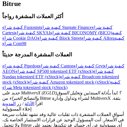
Bitrue
أكثر العملات المشفرة رواجاً
كيفية شراء
كيفية شراء Stargate Finance
كيفية شراء Fusionist
كيفية
كيفية شراء BICONOMY (BICO)
كيفية شراء SKYAI
Cartesi
كيفية
كيفية شراء Allora
كيفية شراء Block Street
شراء Cookie DAO
شراء Coin98
العملات المشفرة المدرجة حديثاً
كيفية شراء
كيفية شراء Grvt
كيفية شراء Canton
كيفية شراء Pipedog
كيفية شراء
كيفية شراء SP500 tokenized ETF (xStock)
AEON
كيفية شراء Broadcom tokenized
Nasdaq tokenized ETF (xStock)
كيفية
كيفية شراء Amazon tokenized stock (xStock)
stock (xStock)
شراء Meta tokenized stock (xStock)
جديد على MultiversX (EGLD)؟
ابدأ بـ
أدلة المبتدئين وتحليل السوق
والنصائح الخبراء
من Bitrue لشراء وتداول وإدارة MultiversX بثقة.
اقرأ
الأدلة
/ زر
المدونة
إخلاء المسؤولية
أسواق العملات المشفرة ذات تقلبات عالية وقد تشهد تقلبات سريعة
في الأسعار. أنت المسؤول الوحيد عن قرارات الاستثمار الخاصة بك،
ولا تتحمل Bitrue أي مسؤولية عن أي خسائر قد تتكبدها. نعتمد على