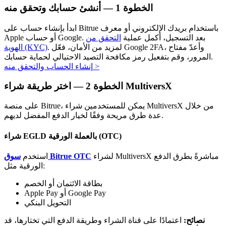
الخطوة
1 —
أنشئ حسابك وتحقق منه
ابدأ بإنشاء حساب على Bitrue باستخدام بريدك الإلكتروني أو معرف
Apple أو حساب Google. بعد التسجيل، أكمل عملية
التحقق من
. لمزيد من الأمان، فعّل Google 2FA، وأعدّ مفتاح
الهوية (KYC)
المرور، وقم بتفعيل رمز مكافحة التصيد الاحتيالي لحماية حسابك.
>
إنشاء الحساب والتحقق منه
الاستثمار التلقائي
اختر طريقة شراء MultiversX
الخطوة
2 —
احصل على أرباح طويلة الأجل وفوائد مرنة
على منصة Bitrue، يمكن للمستخدمين شراء MultiversX من خلال
عدة طرق مريحة وفقًا لخيار الدفع المفضل لديهم.
شراء EGLD بالعملة الورقية (OTC)
لشراء MultiversX مباشرةً بطرق الدفع
سوق Bitrue OTC
استخدم
الورقية مثل:
بطاقة الائتمان أو الخصم
Apple Pay أو Google Pay
تعلم الستاكينغ
التحويل البنكي
تعرف على كيفية كسب الدخل السلبي
نصائح:
اعتمادًا على قناة الشراء وطريقة الدفع التي تختارها، قد