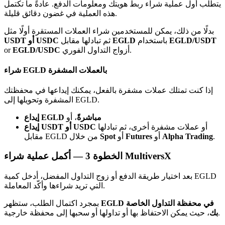
Bitrue
AI
يتطلب أول عملية شراء ربط هويتك ومعلومات الدفع. عادةً ما تكتمل
هذه العملية في غضون دقائق قليلة.
بدلًا من ذلك، يمكن للمستخدمين شراء العملات المستقرة أولًا مثل
EGLD/USDT
باستخدام
EGLD
ثم تبادلها مقابل
USDT أو USDC
أزواج التداول الفوري.
EGLD/USDC
or
شراء EGLD بالعملات المشفرة
شركاء بيترو
إذا كنت تمتلك عملات مشفرة بالفعل، يمكنك إيداعها في محفظتك
المشفرة وتحويلها إلى EGLD.
إيداع EGLD مباشرةً
، أو
أو عملات مشفرة أخرى، ثم تبادلها
إيداع USDT أو USDC
.
Alpha Trading
أو
Futures
أو
Spot
مقابل EGLD من خلال
أكمل عملية شراء MultiversX
الخطوة
3 —
بعد اختيار طريقة الدفع أو زوج التداول المفضل، أدخل كمية EGLD
التي تريد شراءها وأكّد المعاملة.
شركاء Bitrue
EGLD في محفظة التداول الخاصة
بمجرد اكتمال الطلب، ستظهر
تصل العمولات إلى 65٪!
، حيث يمكن الاحتفاظ بها أو تداولها أو سحبها إلى محفظة خارجية.
بك