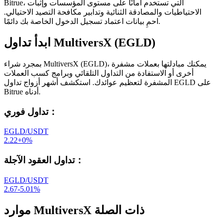
Bitrue، التي تستخدم أمانًا على مستوى المؤسسات وإثبات
الاحتياطيات والمصادقة الثنائية وتدابير مكافحة التصيد الاحتيالي.
احمِ بيانات اعتماد تسجيل الدخول الخاصة بك دائمًا.
ابدأ تداول MultiversX (EGLD)
بمجرد شراء MultiversX (EGLD)، يمكنك مبادلتها بعملات مشفرة
أخرى أو الاستفادة من التداول التلقائي وبرامج كسب العملات
المشفرة لتعظيم عوائدك. استكشف أشهر أزواج تداول EGLD على
Bitrue أدناه.
：
تداول فوري
EGLD/USDT
2.22
+
0
%
：
تداول العقود الآجلة
EGLD/USDT
2.67
-5.01
%
موارد MultiversX ذات الصلة