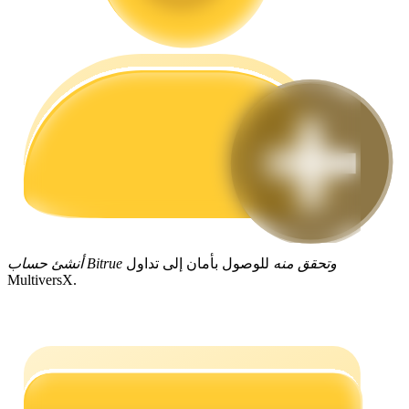
مرشد
دليل المبتدئين للعقود الآجلة
أنشئ حساب Bitrue وتحقق منه
للوصول بأمان إلى تداول
MultiversX.
استراتيجيات التداول
تعلم كيفية البقاء مربحة