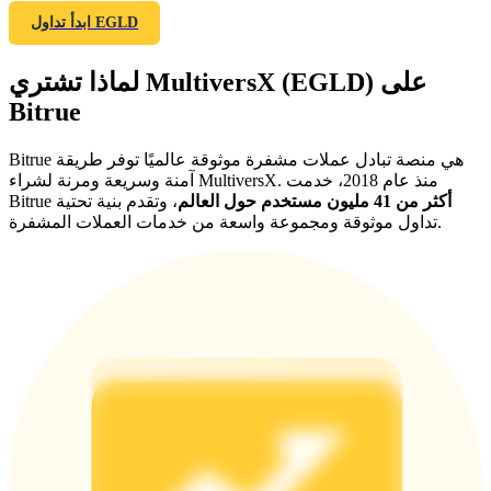
ابدأ تداول EGLD
لماذا تشتري MultiversX (EGLD) على
Bitrue
Bitrue هي منصة تبادل عملات مشفرة موثوقة عالميًا توفر طريقة
آمنة وسريعة ومرنة لشراء MultiversX. منذ عام 2018، خدمت
الإحالة
أكثر من 41 مليون مستخدم حول العالم
، وتقدم بنية تحتية
Bitrue
تداول موثوقة ومجموعة واسعة من خدمات العملات المشفرة.
قم بدعوة صديق لتحصل على مكافآت نقدية
Deposit CASHCAT & Win