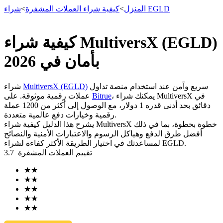
شراء EGLD
المنزل
>
كيفية شراء العملات المشفرة
>
كيفية شراء MultiversX (EGLD)
العقود الآجلة
بأمان في 2026
سريع وآمن عند استخدام منصة تداول
MultiversX (EGLD)
شراء
، يمكنك شراء MultiversX في
Bitrue
عملات رقمية موثوقة. على
دقائق بحد أدنى قدره 1 دولار، مع الوصول إلى أكثر من 1200 عملة
رقمية وخيارات دفع عالمية متعددة.
يشرح هذا الدليل كيفية شراء MultiversX خطوة بخطوة، بما في ذلك
أفضل طرق الدفع وهياكل الرسوم والاعتبارات الأمنية والنصائح
لمساعدتك في اختيار الطريقة الأكثر كفاءة لشراء EGLD.
تقييم العملات المشفرة
3.7
العقود الآجلة USDT
★
★
العقود الآجلة باستخدام USDT كضمان
★
★
★
★
★
★
★
★