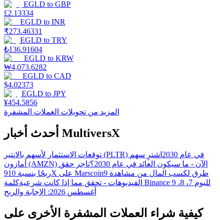
EGLD
to
GBP
£
2.13334
EGLD
to
INR
₹
273.46331
EGLD
to
TRY
₺
136.91604
EGLD
to
KRW
₩
4,073.6282
EGLD
to
CAD
$
4.02373
EGLD
to
JPY
¥
454.5856
المزيد من تحويلات العملات المشفرة
أحدث أخبار MultiversX
توقعات الاستثمار لأسهم بالانتير (PLTR) في عام 2030
اشترِ سهم
أمازون (AMZN) الآن - ما سيكون العائد في عام 2030؟
تاجر حقق
9 طرق لكسب المال من مشاهدة
ربحًا بنسبة 910X على Marscoin
الفيديوهات - تحقق مما إذا كانت شرعية
كلمة Binance لليوم 7، 8، 9
أغسطس 2026: الإجابة والربح
كيفية شراء العملات المشفرة الأخرى على