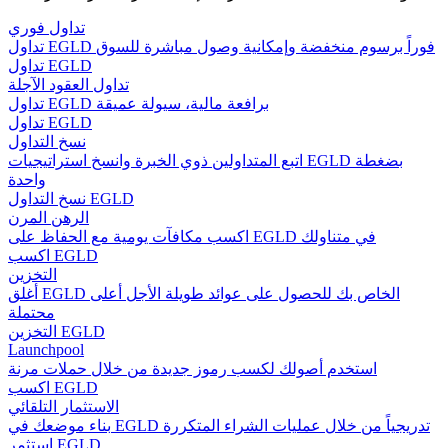
تداول فوري
تداول EGLD فوراً برسوم منخفضة وإمكانية وصول مباشرة للسوق
تداول EGLD
تداول العقود الآجلة
تداول EGLD برافعة مالية، سيولة عميقة
تداول EGLD
نسخ التداول
اتبع المتداولين ذوي الخبرة وانسخ استراتيجيات EGLD بضغطة
واحدة
نسخ التداول EGLD
الرهن المرن
اكسب مكافآت يومية مع الحفاظ على EGLD في متناولك
اكسب EGLD
التخزين
أغلق EGLD الخاص بك للحصول على عوائد طويلة الأجل أعلى
محتملة
التخزين EGLD
Launchpool
استخدم أصولك لكسب رموز جديدة من خلال حملات مرنة
اكسب EGLD
الاستثمار التلقائي
بناء موضعك في EGLD تدريجياً من خلال عمليات الشراء المتكررة
استثمر EGLD