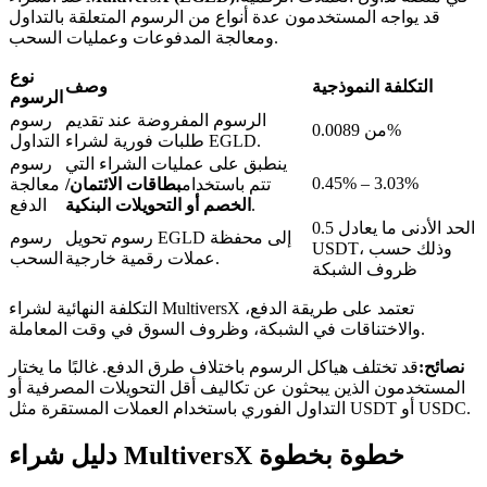
قد يواجه المستخدمون عدة أنواع من الرسوم المتعلقة بالتداول
ومعالجة المدفوعات وعمليات السحب.
نوع
التكلفة النموذجية
وصف
الرسوم
الرسوم المفروضة عند تقديم
رسوم
عمليات احتجاز BTR
من 0.0089%
طلبات فورية لشراء EGLD.
التداول
استثمارات حصرية لحاملي BTR
ينطبق على عمليات الشراء التي
رسوم
0.45% – 3.03%
تتم باستخدام
بطاقات الائتمان/
معالجة
.
الخصم أو التحويلات البنكية
الدفع
الحد الأدنى ما يعادل 0.5
رسوم تحويل EGLD إلى محفظة
رسوم
USDT، وذلك حسب
عملات رقمية خارجية.
السحب
ظروف الشبكة
التكلفة النهائية لشراء MultiversX تعتمد على طريقة الدفع،
والاختناقات في الشبكة، وظروف السوق في وقت المعاملة.
نصائح:
قد تختلف هياكل الرسوم باختلاف طرق الدفع. غالبًا ما يختار
القروض
المستخدمون الذين يبحثون عن تكاليف أقل التحويلات المصرفية أو
التداول الفوري باستخدام العملات المستقرة مثل USDT أو USDC.
خدمة الاقتراض المدعومة بالعملات المشفرة
دليل شراء MultiversX خطوة بخطوة