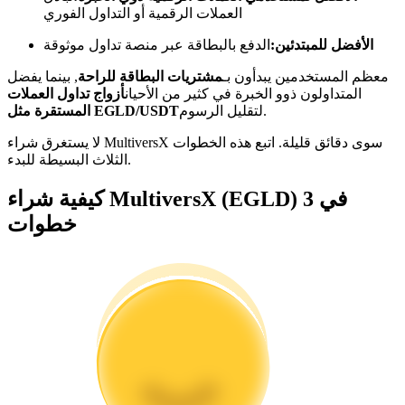
العملات الرقمية أو التداول الفوري
كن متداول نسخ
الأفضل للمبتدئين:
الدفع بالبطاقة عبر منصة تداول موثوقة
استمتع بتقاسم الأرباح وعمولات نسخ التداول
معظم المستخدمين يبدأون بـ
مشتريات البطاقة للراحة
, بينما يفضل
المتداولون ذوو الخبرة في كثير من الأحيان
أزواج تداول العملات
لتقليل الرسوم.
المستقرة مثل EGLD/USDT
لا يستغرق شراء MultiversX سوى دقائق قليلة. اتبع هذه الخطوات
الثلاث البسيطة للبدء.
كيفية شراء MultiversX (EGLD) في 3
خطوات
معلومة
تحليل البيانات الضخمة بما في ذلك المعلومات التجارية، وما
إلى ذلك.