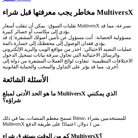
مخاطر يجب معرفتها قبل شراء MultiversX
تقلبات السوق
:
يمكن أن تتقلب أسعار MultiversX بسرعة، مما قد
يؤدي إلى مكاسب أو خسائر كبيرة.
مسؤولية الحضانة
:
أنت مسؤول عن تأمين أصولك المشفرة؛ إذ قد
يؤدي فقدان الوصول إلى محفظتك إلى خسارة دائمة.
عمليات التصيد الاحتيالي
:
احذر من مواقع الويب والبريد الإلكتروني
والرسائل الاحتيالية التي تحاول سرقة بيانات تسجيل الدخول.
الاختلافات التنظيمية
:
تتفاوت لوائح العملات المشفرة من دولة إلى
أخرى، مما قد يؤثر على التداول والسحب والحماية القانونية.
الأسئلة الشائعة
ما هو الحد الأدنى لمبلغ MultiversX الذي يمكنني
شراؤه؟
تسمح معظم المنصات، بما في ذلك Bitrue، للمستخدمين بشراء
MultiversX من 1 دولار، اعتمادًا على طريقة الدفع.
كم من الوقت يستغرق شراء MultiversX؟