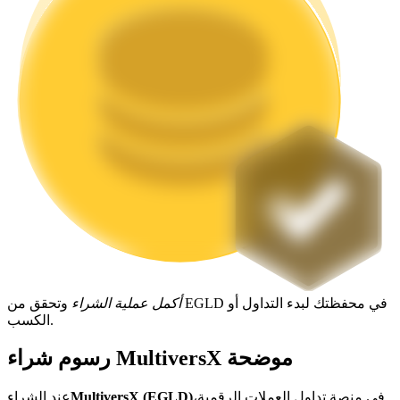
التوقيع المساحي
عوائد عالية والوصول الفوري
Launchpool
أكمل عملية الشراء
وتحقق من EGLD في محفظتك لبدء التداول أو
الرهان المرن لكسب العملات الرقمية الشهيرة
الكسب.
رسوم شراء MultiversX موضحة
في منصة تداول العملات الرقمية،
MultiversX (EGLD)
عند الشراء