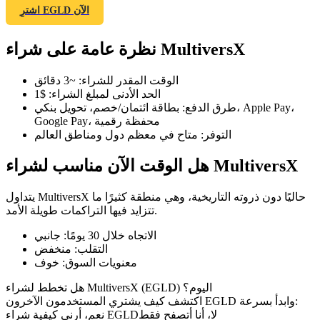
اشترِ EGLD الآن
نظرة عامة على شراء MultiversX
العقود الآجلة لـ COIN-M
الوقت المقدر للشراء
:
~3 دقائق
الحد الأدنى لمبلغ الشراء
:
$1
العقود الآجلة للعملات المشفرة
طرق الدفع
:
بطاقة ائتمان/خصم، تحويل بنكي، Apple Pay،
Google Pay، محفظة رقمية
التوفر
:
متاح في معظم دول ومناطق العالم
TradFi
هل الوقت الآن مناسب لشراء MultiversX
مشتقات الأسهم والعملات الأجنبية والمعادن الثمينة والسلع
يتداول MultiversX حاليًا دون ذروته التاريخية، وهي منطقة كثيرًا ما
تتزايد فيها التراكمات طويلة الأمد.
الاتجاه خلال 30 يومًا
:
جانبي
التقلب
:
منخفض
معنويات السوق
:
خوف
هل تخطط لشراء MultiversX (EGLD) اليوم؟
اكتشف كيف يشتري المستخدمون الآخرون EGLD وابدأ بسرعة:
لا، أنا أتصفح فقط
نعم، أرني كيفية شراء EGLD