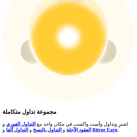
New Listing Futures Fest
Trade New Futures, Win 200,000 USDT
Crypto World Cup 2026: Grand Finale
77,777+3k Rewards
مجموعة تداول متكاملة
اشترِ وتداول وأتمت واكسب في مكان واحد مع
التداول الفوري
و
المزيد من الفعاليات
.
Bitrue Earn
و
العقود الآجلة
و
التداول بالنسخ
و
التداول ألفا