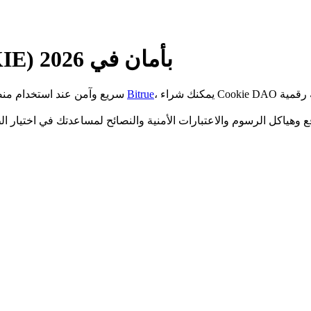
كيفية شراء Cookie DAO (COOKIE) بأمان في 2026
، يمكنك شراء Cookie DAO في دقائق بحد أدنى قدره 1 دولار، مع الوصول إلى أكثر من 1200 عملة رقمية
Bitrue
سريع وآمن عند استخدام منصة تداول عملات رقمية موثوقة. على