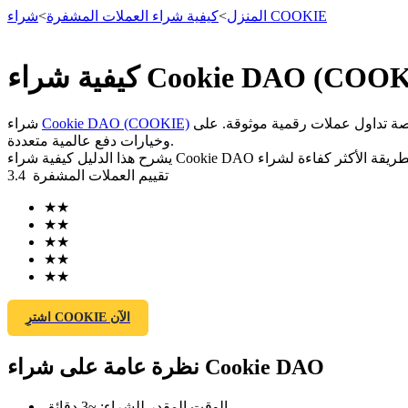
شراء COOKIE
المنزل
>
كيفية شراء العملات المشفرة
>
العقود الآجلة
Cookie DAO (COOKIE)
شراء
وخيارات دفع عالمية متعددة.
تقييم العملات المشفرة
3.4
★
★
★
★
★
★
★
★
★
★
العقود الآجلة USDT
العقود الآجلة باستخدام USDT كضمان
اشترِ COOKIE الآن
نظرة عامة على شراء Cookie DAO
الوقت المقدر للشراء
:
~3 دقائق