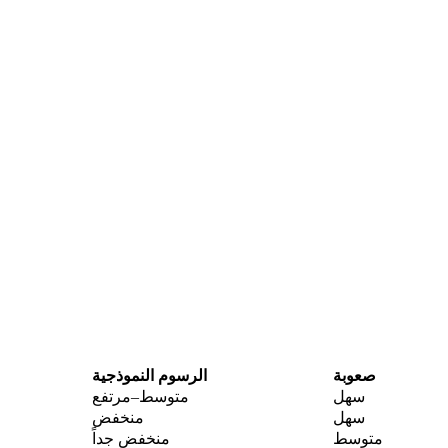
صعوبة
الرسوم النموذجية
سهل
متوسط–مرتفع
سهل
منخفض
متوسط
منخفض جداً