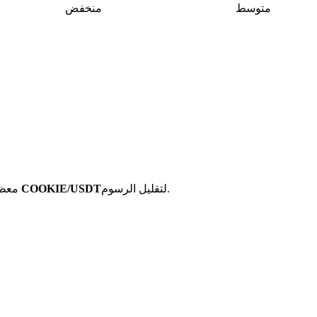
متوسط
منخفض
لتقليل الرسوم.
أزواج تداول العملات المستقرة مثل COOKIE/USDT
معظم