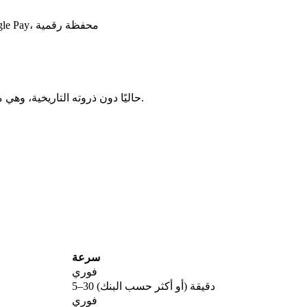
بطاقة ائتمان/خصم، تحويل بنكي، Apple Pay، Google Pay، محفظة رقمية
يتداول Cookie DAO حاليًا دون ذروته التاريخية، وهي منطقة كثيرًا ما تتزايد فيها التراكمات طويلة الأمد.
سرعة
فوري
5–30 دقيقة (أو أكثر حسب البنك)
فوري