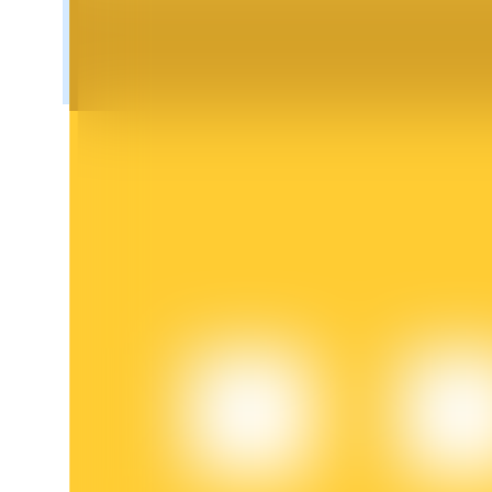
عمليات احتجاز BTR
استثمارات حصرية لحاملي BTR
القروض
خدمة الاقتراض المدعومة بالعملات المشفرة