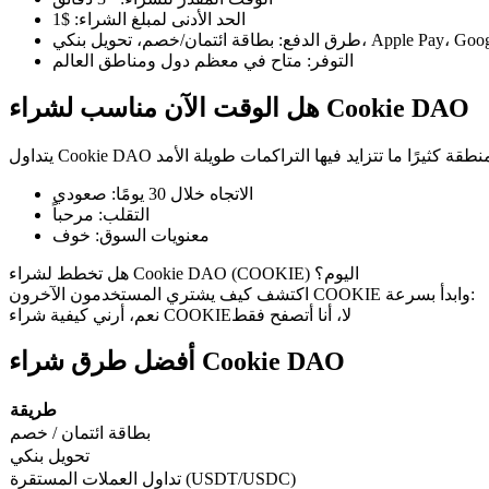
الحد الأدنى لمبلغ الشراء
:
$1
طرق الدفع
:
التوفر
:
متاح في معظم دول ومناطق العالم
هل الوقت الآن مناسب لشراء Cookie DAO
العقود الآجلة لـ COIN-M
العقود الآجلة للعملات المشفرة
الاتجاه خلال 30 يومًا
:
صعودي
التقلب
:
مرحباً
TradFi
معنويات السوق
:
خوف
مشتقات الأسهم والعملات الأجنبية والمعادن الثمينة والسلع
هل تخطط لشراء Cookie DAO (COOKIE) اليوم؟
اكتشف كيف يشتري المستخدمون الآخرون COOKIE وابدأ بسرعة:
لا، أنا أتصفح فقط
نعم، أرني كيفية شراء COOKIE
أفضل طرق شراء Cookie DAO
طريقة
بطاقة ائتمان / خصم
تحويل بنكي
تداول العملات المستقرة (USDT/USDC)