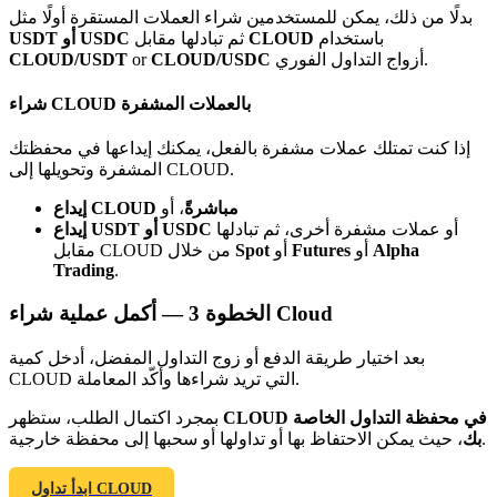
Bitrue
AI
بدلًا من ذلك، يمكن للمستخدمين شراء العملات المستقرة أولًا مثل
باستخدام
CLOUD
ثم تبادلها مقابل
USDT أو USDC
أزواج التداول الفوري.
CLOUD/USDC
or
CLOUD/USDT
شراء CLOUD بالعملات المشفرة
إذا كنت تمتلك عملات مشفرة بالفعل، يمكنك إيداعها في محفظتك
المشفرة وتحويلها إلى CLOUD.
شركاء بيترو
إيداع CLOUD مباشرةً
، أو
أو عملات مشفرة أخرى، ثم تبادلها
إيداع USDT أو USDC
Alpha
أو
Futures
أو
Spot
مقابل CLOUD من خلال
Trading
.
أكمل عملية شراء Cloud
الخطوة
3 —
بعد اختيار طريقة الدفع أو زوج التداول المفضل، أدخل كمية
CLOUD التي تريد شراءها وأكّد المعاملة.
CLOUD في محفظة التداول الخاصة
بمجرد اكتمال الطلب، ستظهر
شركاء Bitrue
، حيث يمكن الاحتفاظ بها أو تداولها أو سحبها إلى محفظة خارجية.
بك
تصل العمولات إلى 65٪!
ابدأ تداول CLOUD