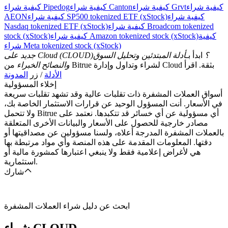
كيفية شراء
كيفية شراء Grvt
كيفية شراء Canton
كيفية شراء Pipedog
كيفية شراء
كيفية شراء SP500 tokenized ETF (xStock)
AEON
كيفية شراء Broadcom tokenized
Nasdaq tokenized ETF (xStock)
كيفية
كيفية شراء Amazon tokenized stock (xStock)
stock (xStock)
شراء Meta tokenized stock (xStock)
جديد على Cloud (CLOUD)؟
ابدأ بـ
أدلة المبتدئين وتحليل السوق
من Bitrue لشراء وتداول وإدارة Cloud بثقة. اقرأ
والنصائح الخبراء
الأدلة
/ زر
المدونة
إخلاء المسؤولية
أسواق العملات المشفرة ذات تقلبات عالية وقد تشهد تقلبات سريعة
في الأسعار. أنت المسؤول الوحيد عن قرارات الاستثمار الخاصة بك،
ولا تتحمل Bitrue أي مسؤولية عن أي خسائر قد تتكبدها. نعتمد على
مصادر خارجية للحصول على الأسعار والبيانات الأخرى المتعلقة
بالعملات المشفرة المدرجة أعلاه، ولسنا مسؤولين عن مصداقيتها أو
دقتها. المعلومات المقدمة على هذه المنصة وأي مواد مرتبطة بها
هي لأغراض إعلامية فقط ولا ينبغي اعتبارها كمشورة مالية أو
استثمارية.
شارك
ابحث عن دليل شراء العملات المشفرة