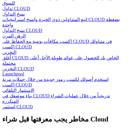
للسوق
تداول CLOUD
نسخ التداول
اتبع المتداولين ذوي الخبرة وانسخ استراتيجيات CLOUD بضغطة
واحدة
نسخ التداول CLOUD
الرهن المرن
اكسب مكافآت يومية مع الحفاظ على CLOUD في متناولك
اكسب CLOUD
التخزين
أغلق CLOUD الخاص بك للحصول على عوائد طويلة الأجل أعلى
محتملة
التخزين CLOUD
Launchpool
استخدم أصولك لكسب رموز جديدة من خلال حملات مرنة
اكسب CLOUD
الاستثمار التلقائي
بناء موضعك في CLOUD تدريجياً من خلال عمليات الشراء
المتكررة
استثمر CLOUD
مخاطر يجب معرفتها قبل شراء Cloud