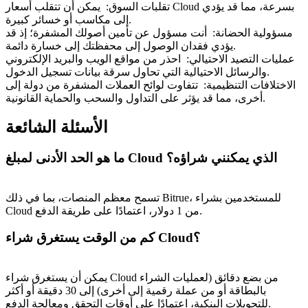
تقلبات السوق
:
يمكن أن تتقلب أسعار Cloud بسرعة، مما قد يؤدي
إلى مكاسب أو خسائر كبيرة.
مسؤولية الحضانة
:
أنت مسؤول عن تأمين أصولك المشفرة؛ إذ قد
يؤدي فقدان الوصول إلى محفظتك إلى خسارة دائمة.
عمليات التصيد الاحتيالي
:
احذر من مواقع الويب والبريد الإلكتروني
والرسائل الاحتيالية التي تحاول سرقة بيانات تسجيل الدخول.
الاختلافات التنظيمية
:
تتفاوت لوائح العملات المشفرة من دولة إلى
أخرى، مما قد يؤثر على التداول والسحب والحماية القانونية.
الأسئلة الشائعة
ما هو الحد الأدنى لمبلغ Cloud الذي يمكنني شراؤه؟
تسمح معظم المنصات، بما في ذلك Bitrue، للمستخدمين بشراء
Cloud من 1 دولار، اعتمادًا على طريقة الدفع.
كم من الوقت يستغرق شراء Cloud؟
يمكن أن يستغرق شراء Cloud من بضع دقائق (لعمليات الشراء
بالبطاقة أو من عملة رقمية إلى أخرى) إلى 30 دقيقة أو أكثر
للتحويلات البنكية، اعتمادًا على أوقات التحقق ومعالجة الدفع.