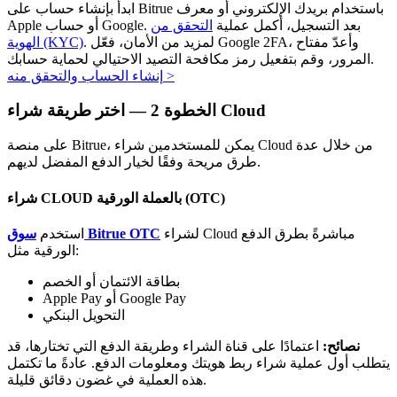
ابدأ بإنشاء حساب على Bitrue باستخدام بريدك الإلكتروني أو معرف
Apple أو حساب Google. بعد التسجيل، أكمل عملية
التحقق من
. لمزيد من الأمان، فعّل Google 2FA، وأعدّ مفتاح
الهوية (KYC)
المرور، وقم بتفعيل رمز مكافحة التصيد الاحتيالي لحماية حسابك.
>
إنشاء الحساب والتحقق منه
اختر طريقة شراء Cloud
الخطوة
2 —
الاستثمار التلقائي
على منصة Bitrue، يمكن للمستخدمين شراء Cloud من خلال عدة
احصل على أرباح طويلة الأجل وفوائد مرنة
طرق مريحة وفقًا لخيار الدفع المفضل لديهم.
شراء CLOUD بالعملة الورقية (OTC)
لشراء Cloud مباشرةً بطرق الدفع
سوق Bitrue OTC
استخدم
الورقية مثل:
بطاقة الائتمان أو الخصم
Apple Pay أو Google Pay
التحويل البنكي
تعلم الستاكينغ
نصائح:
اعتمادًا على قناة الشراء وطريقة الدفع التي تختارها، قد
يتطلب أول عملية شراء ربط هويتك ومعلومات الدفع. عادةً ما تكتمل
تعرف على كيفية كسب الدخل السلبي
هذه العملية في غضون دقائق قليلة.