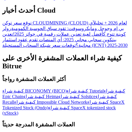
أحدث أخبار Cloud
توقع سعر توكن CLOUDMINING (CLOUD) لعام 2026 + تحليل
آي
بي إم وجوجل ومايكروسوفت: تقود سباق الحوسبة الكمومية
رولر
كوينة تتوج كأفضل لعبة تعدين عملات رقمية في جوائز 2025!
تعدين
بيتكوين سحابي مجاني 2025: أي المنصات تقدم عقود استثمار
توقعات سعر شبكة السحاب المستحيلة (ICNT) 2025-2030
مجانية؟
كيفية شراء العملات المشفرة الأخرى على
Bitrue
أكثر العملات المشفرة رواجاً
كيفية شراء
كيفية شراء Tutorial
كيفية شراء BICONOMY (BICO)
كيفية شراء
كيفية شراء Solstice
كيفية شراء Heima
Epic Chain
كيفية شراء SpaceX
كيفية شراء Impossible Cloud Network
Recall
كيفية شراء SpaceX tokenized stock
Tokenized Stock (Ondo)
(xStock)
العملات المشفرة المدرجة حديثاً