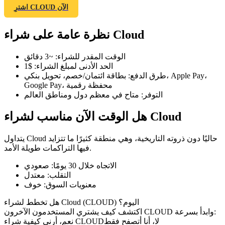
اشترِ CLOUD الآن
نظرة عامة على شراء Cloud
العقود الآجلة لـ COIN-M
الوقت المقدر للشراء
:
~3 دقائق
الحد الأدنى لمبلغ الشراء
:
$1
العقود الآجلة للعملات المشفرة
طرق الدفع
:
بطاقة ائتمان/خصم، تحويل بنكي، Apple Pay،
Google Pay، محفظة رقمية
التوفر
:
متاح في معظم دول ومناطق العالم
TradFi
هل الوقت الآن مناسب لشراء Cloud
مشتقات الأسهم والعملات الأجنبية والمعادن الثمينة والسلع
يتداول Cloud حاليًا دون ذروته التاريخية، وهي منطقة كثيرًا ما تتزايد
فيها التراكمات طويلة الأمد.
الاتجاه خلال 30 يومًا
:
صعودي
التقلب
:
معتدل
معنويات السوق
:
خوف
هل تخطط لشراء Cloud (CLOUD) اليوم؟
اكتشف كيف يشتري المستخدمون الآخرون CLOUD وابدأ بسرعة:
لا، أنا أتصفح فقط
نعم، أرني كيفية شراء CLOUD