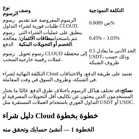
نوع
التكلفة النموذجية
وصف
الرسوم
الرسوم المفروضة عند تقديم
رسوم
من 0.0089%
طلبات فورية لشراء CLOUD.
التداول
ينطبق على عمليات الشراء التي
رسوم
عمليات احتجاز BTR
0.45% – 3.03%
تتم باستخدام
بطاقات الائتمان/
معالجة
.
الخصم أو التحويلات البنكية
الدفع
استثمارات حصرية لحاملي BTR
الحد الأدنى ما يعادل 0.5
رسوم تحويل CLOUD إلى محفظة
رسوم
USDT، وذلك حسب
عملات رقمية خارجية.
السحب
ظروف الشبكة
التكلفة النهائية لشراء Cloud تعتمد على طريقة الدفع، والاختناقات
في الشبكة، وظروف السوق في وقت المعاملة.
نصائح:
قد تختلف هياكل الرسوم باختلاف طرق الدفع. غالبًا ما يختار
المستخدمون الذين يبحثون عن تكاليف أقل التحويلات المصرفية أو
التداول الفوري باستخدام العملات المستقرة مثل USDT أو USDC.
القروض
دليل شراء Cloud خطوة بخطوة
خدمة الاقتراض المدعومة بالعملات المشفرة
الخطوة
1 —
أنشئ حسابك وتحقق منه