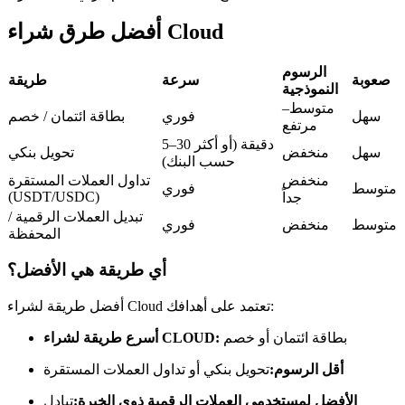
العقود الآجلة USDC
أفضل طرق شراء Cloud
العقود الآجلة باستخدام USDC كضمان
الرسوم
صعوبة
سرعة
طريقة
النموذجية
متوسط–
سهل
فوري
بطاقة ائتمان / خصم
مرتفع
5–30 دقيقة (أو أكثر
سهل
منخفض
تحويل بنكي
حسب البنك)
منخفض
تداول العملات المستقرة
متوسط
فوري
(USDT/USDC)
جداً
تبديل العملات الرقمية /
نسخ التداول
متوسط
منخفض
فوري
المحفظة
انضم إلى أفضل المتداولين
أي طريقة هي الأفضل؟
أفضل طريقة لشراء Cloud تعتمد على أهدافك:
بطاقة ائتمان أو خصم
أسرع طريقة لشراء CLOUD:
أقل الرسوم:
تحويل بنكي أو تداول العملات المستقرة
الأفضل لمستخدمي العملات الرقمية ذوي الخبرة:
تبادل