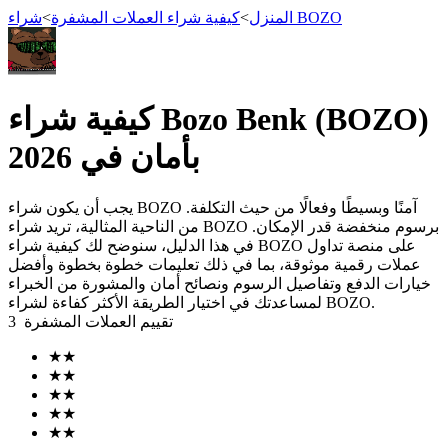
شراء BOZO
المنزل
>
كيفية شراء العملات المشفرة
>
العقود الآجلة
كيفية شراء Bozo Benk (BOZO)
بأمان في 2026
يجب أن يكون شراء BOZO آمنًا وبسيطًا وفعالًا من حيث التكلفة.
من الناحية المثالية، تريد شراء BOZO برسوم منخفضة قدر الإمكان.
في هذا الدليل، سنوضح لك كيفية شراء BOZO على منصة تداول
عملات رقمية موثوقة، بما في ذلك تعليمات خطوة بخطوة وأفضل
خيارات الدفع وتفاصيل الرسوم ونصائح أمان والمشورة من الخبراء
لمساعدتك في اختيار الطريقة الأكثر كفاءة لشراء BOZO.
العقود الآجلة USDT
تقييم العملات المشفرة
3
العقود الآجلة باستخدام USDT كضمان
★
★
★
★
★
★
★
★
★
★