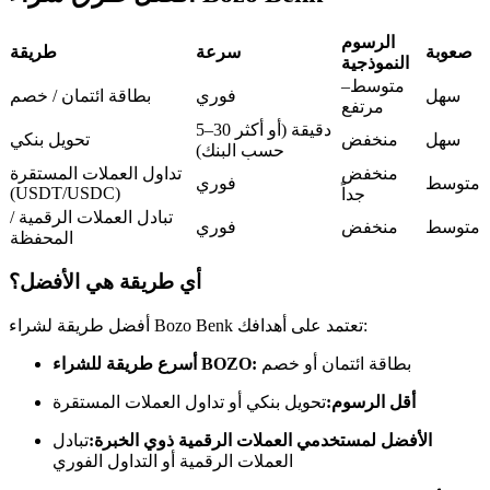
العقود الآجلة USDC
العقود الآجلة باستخدام USDC كضمان
الرسوم
صعوبة
سرعة
طريقة
النموذجية
متوسط–
سهل
فوري
بطاقة ائتمان / خصم
مرتفع
5–30 دقيقة (أو أكثر
سهل
منخفض
تحويل بنكي
حسب البنك)
منخفض
تداول العملات المستقرة
متوسط
فوري
(USDT/USDC)
جداً
تبادل العملات الرقمية /
متوسط
منخفض
فوري
المحفظة
نسخ التداول
أي طريقة هي الأفضل؟
انضم إلى أفضل المتداولين
أفضل طريقة لشراء Bozo Benk تعتمد على أهدافك:
بطاقة ائتمان أو خصم
أسرع طريقة للشراء BOZO:
أقل الرسوم:
تحويل بنكي أو تداول العملات المستقرة
الأفضل لمستخدمي العملات الرقمية ذوي الخبرة:
تبادل
العملات الرقمية أو التداول الفوري