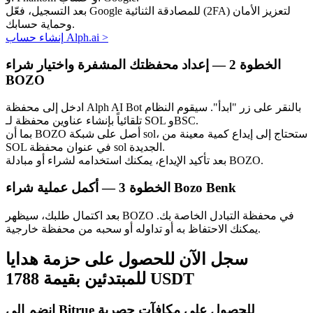
بعد التسجيل، فعّل Google للمصادقة الثنائية (2FA) لتعزيز الأمان
وحماية حسابك.
>
إنشاء حساب Alph.ai
الخطوة
2 —
إعداد محفظتك المشفرة واختيار شراء
BOZO
الاستثمار التلقائي
ادخل إلى محفظة Alph AI Bot بالنقر على زر "ابدأ". سيقوم النظام
تلقائياً بإنشاء عناوين محفظة لـ SOL وBSC.
احصل على أرباح طويلة الأجل وفوائد مرنة
بما أن BOZO أصل على شبكة sol، ستحتاج إلى إيداع كمية معينة من
SOL في عنوان محفظة sol الجديدة.
بعد تأكيد الإيداع، يمكنك استخدامه لشراء أو مبادلة BOZO.
أكمل عملية شراء Bozo Benk
الخطوة
3 —
بعد اكتمال طلبك، سيظهر BOZO في محفظة التبادل الخاصة بك.
يمكنك الاحتفاظ به أو تداوله أو سحبه من محفظة خارجية.
سجل الآن للحصول على حزمة هدايا
تعلم الستاكينغ
للمبتدئين بقيمة 1788 USDT
تعرف على كيفية كسب الدخل السلبي
انضم إلى Bitrue للحصول على مكافآت حصرية