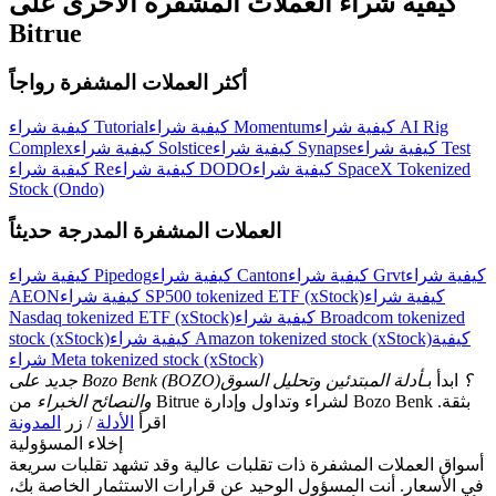
كيفية شراء العملات المشفرة الأخرى على
اربح الجوائز والمكافآت الحصرية
Bitrue
مركز المكافآت
أكثر العملات المشفرة رواجاً
تسجيل الدخول
اشتراك
كيفية شراء AI Rig
كيفية شراء Momentum
كيفية شراء Tutorial
كيفية شراء Test
كيفية شراء Synapse
كيفية شراء Solstice
Complex
كيفية شراء SpaceX Tokenized
كيفية شراء DODO
كيفية شراء Re
Stock (Ondo)
العملات المشفرة المدرجة حديثاً
كيفية شراء
كيفية شراء Grvt
كيفية شراء Canton
كيفية شراء Pipedog
كيفية شراء
كيفية شراء SP500 tokenized ETF (xStock)
AEON
كيفية شراء Broadcom tokenized
Nasdaq tokenized ETF (xStock)
كيفية
كيفية شراء Amazon tokenized stock (xStock)
stock (xStock)
شراء Meta tokenized stock (xStock)
جديد على Bozo Benk (BOZO)؟
ابدأ بـ
أدلة المبتدئين وتحليل السوق
والنصائح الخبراء
من Bitrue لشراء وتداول وإدارة Bozo Benk بثقة.
اقرأ
الأدلة
/ زر
المدونة
إخلاء المسؤولية
أسواق العملات المشفرة ذات تقلبات عالية وقد تشهد تقلبات سريعة
في الأسعار. أنت المسؤول الوحيد عن قرارات الاستثمار الخاصة بك،