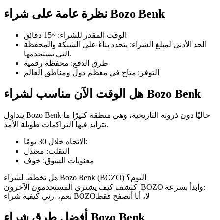
نظرة عامة على شراء Bozo Benk
الوقت المقدر للشراء
:
~15 دقائق
الحد الأدنى لمبلغ الشراء
:
يتحدد بناءً على الشبكة والمحفظة
العقود الآجلة لـ COIN-M
التي تستخدمها.
طرق الدفع
:
محفظة رقمية
العقود الآجلة للعملات المشفرة
التوفر
:
متاح في معظم دول ومناطق العالم
هل الوقت الآن مناسب لشراء Bozo Benk
TradFi
يتداول Bozo Benk حاليًا دون ذروته التاريخية، وهي منطقة كثيرًا ما
مشتقات الأسهم والعملات الأجنبية والمعادن الثمينة والسلع
تتزايد فيها التراكمات طويلة الأمد.
:
الاتجاه خلال 30 يومًا
التقلب
:
معتدل
معنويات السوق
:
خوف
هل تخطط لشراء Bozo Benk (BOZO) اليوم؟
اكتشف كيف يشتري المستخدمون الآخرون BOZO وابدأ بسرعة:
لا، أنا أتصفح فقط
نعم، أرني كيفية شراء BOZO
أفضل طرق شراء Bozo Benk