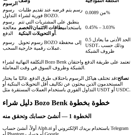
التكلفة النموذجية
وصف
الرسوم
رسم يتم فرضه عند تقديم طلبات
رسوم
من 0.0089%
فورية لشراء BOZO.
التداول
ينطبق على المشتريات التي تتم
رسوم
0.45% – 3.03%
باستخدام
بطاقات الائتمان/الخصم
معالجة
.
أو التحويلات البنكية
الدفع
عمليات احتجاز BTR
الحد الأدنى ما يعادل 0.5
رسوم تحويل BOZO إلى محفظة
رسوم
استثمارات حصرية لحاملي BTR
USDT، وذلك حسب
عملات رقمية خارجية.
السحب
ظروف الشبكة
التكلفة النهائية لشراء Bozo Benk تعتمد على طريقة الدفع واحتقان
الشبكة وظروف السوق في وقت المعاملة.
نصائح:
قد تختلف هياكل الرسوم باختلاف طرق الدفع. غالبًا ما يختار
المستخدمون الذين يبحثون عن تكاليف أقل التحويلات البنكية أو
التداول الفوري باستخدام العملات المستقرة مثل USDT أو USDC.
دليل شراء Bozo Benk خطوة بخطوة
القروض
الخطوة
1 —
أنشئ حسابك وتحقق منه
خدمة الاقتراض المدعومة بالعملات المشفرة
أولاً، أنشئ حساب Alph.ai باستخدام بريدك الإلكتروني أو Telegram
أو Phantom أو حساب Google.