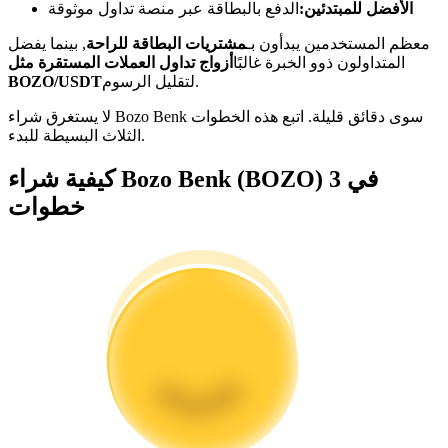
الأفضل للمبتدئين:
الدفع بالبطاقة عبر منصة تداول موثوقة
كن متداول نسخ
معظم المستخدمين يبدأون بـ
مشتريات البطاقة للراحة
, بينما يفضل
المتداولون ذوو الخبرة غالبًا
أزواج تداول العملات المستقرة مثل
استمتع بتقاسم الأرباح وعمولات نسخ التداول
لتقليل الرسوم.
BOZO/USDT
لا يستغرق شراء Bozo Benk سوى دقائق قليلة. اتبع هذه الخطوات
الثلاث البسيطة للبدء.
كيفية شراء Bozo Benk (BOZO) في 3
خطوات
معلومة
تحليل البيانات الضخمة بما في ذلك المعلومات التجارية، وما
إلى ذلك.