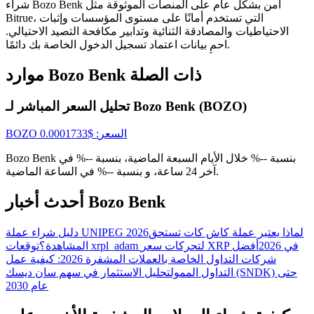
شراء Bozo Benk آمن بشكل عام على المنصات الموثوقة مثل
Bitrue، التي تستخدم أمانًا على مستوى المؤسسات وإثبات
الاحتياطيات والمصادقة الثنائية وتدابير مكافحة التصيد الاحتيالي.
احمِ بيانات اعتماد تسجيل الدخول الخاصة بك دائمًا.
USDT New User Exclusive 10% APR
USDT Flexible Staking | Daily Rewards
موارد Bozo Benk ذات الصلة
تحليل السعر المباشر لـ Bozo Benk (BOZO)
BTC New User Exclusive: 6.5% APR
السعر
: $
0.0001733
BOZO
BTC Flexible Staking | Daily Rewards
Bozo Benk بنسبة --% خلال الأيام السبعة الماضية، بنسبة --% في
آخر 24 ساعة، و بنسبة --% في الساعة الماضية.
أحدث أخبار Bozo Benk
لماذا يعتبر عملة كاش كات تستحق
دليل شراء عملة UNIPEG 2026
توقعات xrpl_adam لتحركات سعر XRP في 2026
أفضل
المشاهدة؟
شركات التداول الخاصة بالعملات المشفرة 2026: كيفية عمل
التداول الممول
تحليل الاستثمار في سهم سان ديسك (SNDK) حتى
عام 2030
المزيد من الفعاليات