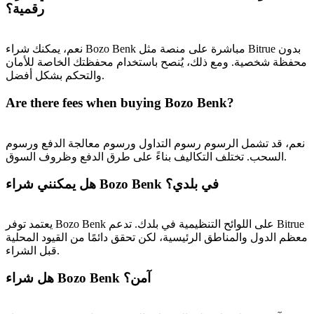
رقمية؟
BTC Welcome Rewards
Deposit & Trade BTC to Share 25000 USDT prize pool!
نعم، يمكنك شراء Bozo Benk مباشرة على منصة مثل Bitrue بدون
محفظة شخصية. ومع ذلك، يُنصح باستخدام محفظتك الخاصة للأمان
والتحكم بشكل أفضل.
Are there fees when buying Bozo Benk?
Deposit CASHCAT & Win
Share 500000 CASHCAT prize pool
نعم، قد تشمل الرسوم رسوم التداول ورسوم معالجة الدفع ورسوم
السحب. تختلف التكاليف بناءً على طرق الدفع وظروف السوق.
هل يمكنني شراء Bozo Benk في بلدي؟
Exclusive for BitMart Users
Register & Trade to Win 500,000 USDT
يعتمد توفر Bozo Benk على اللوائح التنظيمية في بلدك. تدعم Bitrue
معظم الدول والمناطق الرئيسية، لكن تحقق دائمًا من القيود المحلية
قبل الشراء.
Precious Metals Trading Carnival
هل شراء Bozo Benk آمن؟
Trade Gold & Silver · 33,333 USDT Bonus