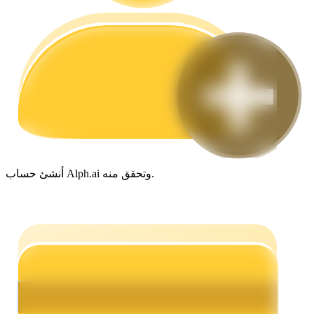
مرشد
دليل المبتدئين للعقود الآجلة
أنشئ حساب Alph.ai وتحقق منه.
استراتيجيات التداول
تعلم كيفية البقاء مربحة