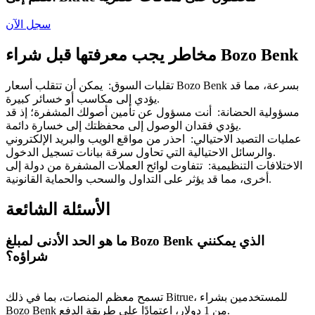
Bitrue
AI
سجل الآن
مخاطر يجب معرفتها قبل شراء Bozo Benk
تقلبات السوق
:
يمكن أن تتقلب أسعار Bozo Benk بسرعة، مما قد
يؤدي إلى مكاسب أو خسائر كبيرة.
مسؤولية الحضانة
:
أنت مسؤول عن تأمين أصولك المشفرة؛ إذ قد
شركاء بيترو
يؤدي فقدان الوصول إلى محفظتك إلى خسارة دائمة.
عمليات التصيد الاحتيالي
:
احذر من مواقع الويب والبريد الإلكتروني
والرسائل الاحتيالية التي تحاول سرقة بيانات تسجيل الدخول.
الاختلافات التنظيمية
:
تتفاوت لوائح العملات المشفرة من دولة إلى
أخرى، مما قد يؤثر على التداول والسحب والحماية القانونية.
الأسئلة الشائعة
ما هو الحد الأدنى لمبلغ Bozo Benk الذي يمكنني
شراؤه؟
شركاء Bitrue
تصل العمولات إلى 65٪!
تسمح معظم المنصات، بما في ذلك Bitrue، للمستخدمين بشراء
Bozo Benk من 1 دولار، اعتمادًا على طريقة الدفع.