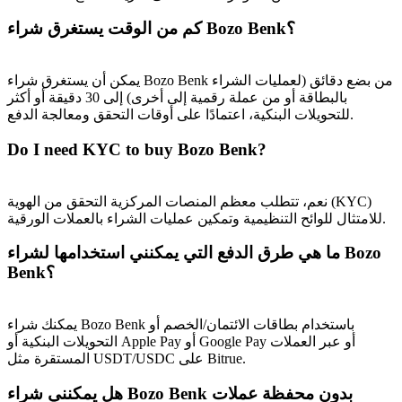
كم من الوقت يستغرق شراء Bozo Benk؟
يمكن أن يستغرق شراء Bozo Benk من بضع دقائق (لعمليات الشراء
بالبطاقة أو من عملة رقمية إلى أخرى) إلى 30 دقيقة أو أكثر
للتحويلات البنكية، اعتمادًا على أوقات التحقق ومعالجة الدفع.
Do I need KYC to buy Bozo Benk?
الإحالة
قم بدعوة صديق لتحصل على مكافآت نقدية
نعم، تتطلب معظم المنصات المركزية التحقق من الهوية (KYC)
BTC Welcome Rewards
للامتثال للوائح التنظيمية وتمكين عمليات الشراء بالعملات الورقية.
ما هي طرق الدفع التي يمكنني استخدامها لشراء Bozo
Benk؟
يمكنك شراء Bozo Benk باستخدام بطاقات الائتمان/الخصم أو
التحويلات البنكية أو Apple Pay أو Google Pay أو عبر العملات
المستقرة مثل USDT/USDC على Bitrue.
هل يمكنني شراء Bozo Benk بدون محفظة عملات