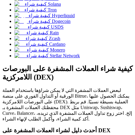
العقود الآجلة USDC
كيفية شراء Solana
كيفية شراء Tron
العقود الآجلة باستخدام USDC كضمان
كيفية شراء Hyperliquid
كيفية شراء Dogecoin
كيفية شراء USDS
كيفية شراء Rain
كيفية شراء Zcash
كيفية شراء Cardano
كيفية شراء Monero
كيفية شراء Stellar Network
كيفية شراء العملات المشفرة على البورصات
نسخ التداول
اللامركزية (DEX)
انضم إلى أفضل المتداولين
لبعض العملات المشفرة التي لا يمكن شراؤها باستخدام العملة
الورقية أو التداول الفوري على منصة Bitrue، يمكنك الحصول عليها
على البورصات اللامركزية (DEX). العملية بسيطة نسبيًا. قم بربط
محفظتك العملات المشفرة بـ DEX مثل Uniswap، Sushiswap،
Curve، Balancer، إلخ. اختر زوج تداول العملات المشفرة الذي تريده،
أكد كمية الشراء، وأكمل الطلب لإنهاء الشراء.
أحدث دليل لشراء العملات المشفرة على DEX