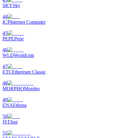
SKY
Sky
BTC Welcome Rewards
44
Deposit & Trade BTC to Share 25000 USDT prize pool!
ICP
Internet Computer
45
PEPE
Pepe
Deposit CASHCAT & Win
46
WLD
Worldcoin
Share 500000 CASHCAT prize pool
47
ETC
Ethereum Classic
48
Exclusive for BitMart Users
MORPHO
Morpho
Register & Trade to Win 500,000 USDT
49
ENA
Ethena
50
Precious Metals Trading Carnival
JST
Just
Trade Gold & Silver · 33,333 USDT Bonus
51