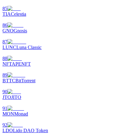
85
TIA
Celestia
86
GNO
Gnosis
87
LUNC
Luna Classic
88
NFT
APENFT
89
BTTC
BitTorrent
90
JTO
JITO
91
MON
Monad
92
LDO
Lido DAO Token