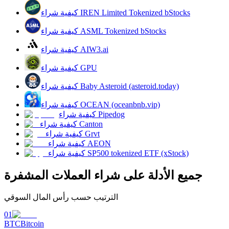
كيفية شراء IREN Limited Tokenized bStocks
كيفية شراء ASML Tokenized bStocks
يكسب
كيفية شراء AIW3.ai
كيفية شراء GPU
كيفية شراء Baby Asteroid (asteroid.today)
كيفية شراء OCEAN (oceanbnb.vip)
كيفية شراء Pipedog
كيفية شراء Canton
كيفية شراء Grvt
كيفية شراء AEON
خنزير الطاقة
كيفية شراء SP500 tokenized ETF (xStock)
احصل على مكافآت تنافسية يوميًا
جميع الأدلة على شراء العملات المشفرة
الترتيب حسب رأس المال السوقي
01
BTC
Bitcoin