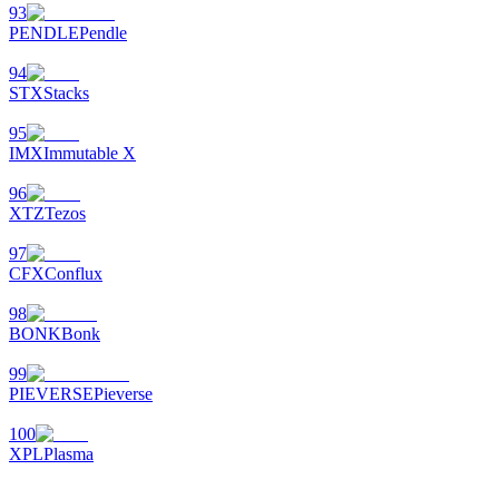
93
PENDLE
Pendle
94
STX
Stacks
95
IMX
Immutable X
96
XTZ
Tezos
97
CFX
Conflux
98
BONK
Bonk
99
PIEVERSE
Pieverse
100
XPL
Plasma