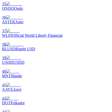
35
ONDO
Ondo
36
ASTER
Aster
37
WLFI
Official World Liberty Financial
الإحالة
38
RLUSD
Ripple USD
قم بدعوة صديق لتحصل على مكافآت نقدية
39
BTC Welcome Rewards
USDD
USDD
40
MNT
Mantle
41
AAVE
Aave
42
DOT
Polkadot
43