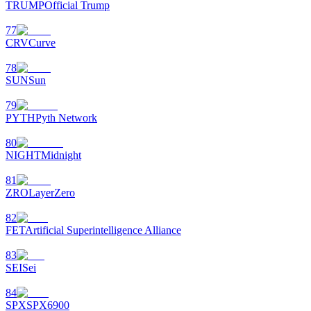
TRUMP
Official Trump
77
CRV
Curve
78
SUN
Sun
79
PYTH
Pyth Network
80
NIGHT
Midnight
81
ZRO
LayerZero
82
FET
Artificial Superintelligence Alliance
83
SEI
Sei
84
SPX
SPX6900