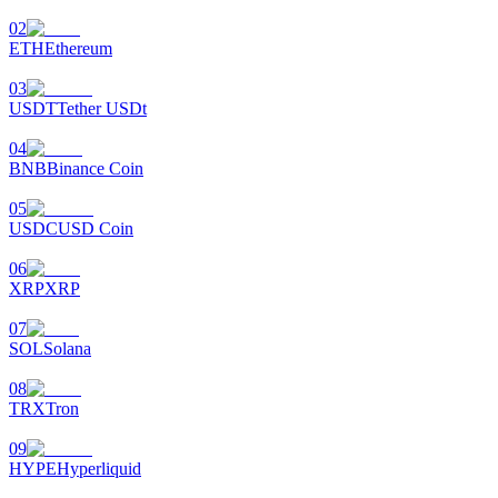
02
ETH
Ethereum
03
التوقيع المساحي
USDT
Tether USDt
عوائد عالية والوصول الفوري
04
BNB
Binance Coin
05
USDC
USD Coin
06
XRP
XRP
07
SOL
Solana
Launchpool
08
الرهان المرن لكسب العملات الرقمية الشهيرة
TRX
Tron
09
HYPE
Hyperliquid