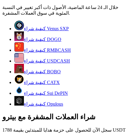
خلال الـ 24 ساعة الماضية، الأصول ذات أكبر تغيير في النسبة
كن متداول نسخ
المئوية في سوق العملات المشفرة.
استمتع بتقاسم الأرباح وعمولات نسخ التداول
كيفية شراء Venus SXP
كيفية شراء DOGO
كيفية شراء RMBCASH
كيفية شراء USDCASH
كيفية شراء BOBO
معلومة
كيفية شراء CATX
تحليل البيانات الضخمة بما في ذلك المعلومات التجارية، وما
كيفية شراء Sui DePIN
إلى ذلك.
كيفية شراء Opulous
شراء العملات المشفرة مع بيترو
سجل الآن للحصول على حزمة هدايا للمبتدئين بقيمة 1788 USDT