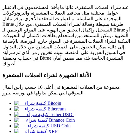
عند شراء العملات المشفرة، غالبًا ما يأخذ المستخدمون في الاعتبار
عوامل مختلفة مثل محافظ العملات المشفرة، والبروتوكولات
الموجودة على السلسلة، والعمليات المعقدة الأخرى. يوفر تبادل
Bitrue طريقة بسيطة وفعالة لشراء العملات المشفرة. من خلال
التسجيل وإكمال التحقق من الهوية على الموقع الرسمي لـ Bitrue أو
العقود الآجلة لـ COIN-M
التطبيق، يمكن للمستخدمين استخدام بطاقات الائتمان أو التحويلات
العقود الآجلة للعملات المشفرة
البنكية لشراء العملات المشفرة في السوق خارج البورصة. بالإضافة
إلى ذلك، يمكن الحصول على العملات المشفرة من خلال التداول
في السوق الفورية على المنصة. سيتم تخزين رمز الذي تم شراؤه
في حساب محفظة Bitrue المشفرة الخاصة بك، مما يضمن أمان
TradFi
أصولك.
مشتقات الأسهم والعملات الأجنبية والمعادن الثمينة والسلع
الأدلة الشهيرة لشراء العملات المشفرة
مجموعة من العملات المشفرة في أعلى 16 حسب رأس المال
السوقي التي يمكن تداولها في بورصة بيترو.
كيفية شراء Bitcoin
كيفية شراء Ethereum
كيفية شراء Tether USDt
كيفية شراء Binance Coin
كيفية شراء USD Coin
كيفية شراء XRP