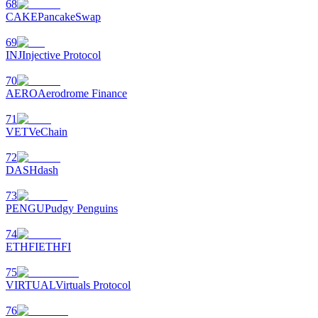
68
CAKE
PancakeSwap
69
INJ
Injective Protocol
70
AERO
Aerodrome Finance
71
VET
VeChain
72
DASH
dash
73
PENGU
Pudgy Penguins
74
ETHFI
ETHFI
75
VIRTUAL
Virtuals Protocol
76