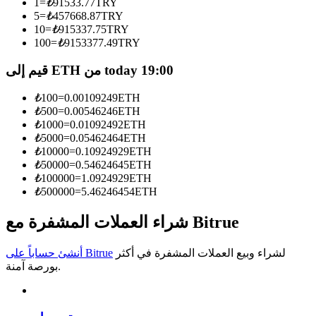
1
=
₺
91533.77
TRY
5
=
₺
457668.87
TRY
كن متداول نسخ
10
=
₺
915337.75
TRY
100
=
₺
9153377.49
TRY
استمتع بتقاسم الأرباح وعمولات نسخ التداول
قيم إلى ETH من today 19:00
₺
100
=
0.00109249
ETH
₺
500
=
0.00546246
ETH
₺
1000
=
0.01092492
ETH
₺
5000
=
0.05462464
ETH
₺
10000
=
0.10924929
ETH
₺
50000
=
0.54624645
ETH
₺
100000
=
1.0924929
ETH
₺
500000
=
5.46246454
ETH
معلومة
تحليل البيانات الضخمة بما في ذلك المعلومات التجارية، وما
شراء العملات المشفرة مع Bitrue
إلى ذلك.
لشراء وبيع العملات المشفرة في أكثر
أنشئ حساباً على Bitrue
بورصة آمنة.