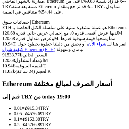
العقود الآجلة USDC
مقارنة بالشهر الماضي، Ethereum قد زاد بنسبة 9.83%.أعلى من ₺--
سنة بعد سنة، Ethereum قد تراجع بمقدار ₺-- TRY، مما يدل
TRY.
العقود الآجلة باستخدام USDC كضمان
على 54.44% متناقص في القيمة.
إحصائيات سوق Ethereum
ETH هو عملة مشفرة مبنية على سلسلة الكتل الخاصة بـ Ethereum.
لديها عرض أقصى قدره 0، مع إجمالي عرض حالي قدره 120.68M
وعرض متداول قدره 120.68M، مما يمنحها قيمة سوقية قدرها
10.94T. انقر هنا لــ
شراء الآن
، أو تحقق من دليلنا خطوة بخطوة حول
بأمان وسهولة.
كيفية شراء Ethereum (ETH)
السعر الحالي
₺
91533.77
120.68M
الإمداد المتداول
10.94T
القيمة السوقية
₺
نسخ التداول
11.02K
الحجم (24 ساعة)
₺
انضم إلى أفضل المتداولين
Ethereum أسعار الصرف لمبالغ مختلفة
قيم إلى TRY من today 19:00
0.01
=
₺
915.34
TRY
0.05
=
₺
4576.69
TRY
0.1
=
₺
9153.38
TRY
0.5
=
₺
45766.89
TRY