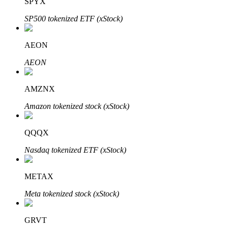
SPYX
SP500 tokenized ETF (xStock)
AEON
AEON
الاستثمار التلقائي
AMZNX
احصل على أرباح طويلة الأجل وفوائد مرنة
Amazon tokenized stock (xStock)
QQQX
Nasdaq tokenized ETF (xStock)
METAX
Meta tokenized stock (xStock)
تعلم الستاكينغ
تعرف على كيفية كسب الدخل السلبي
GRVT