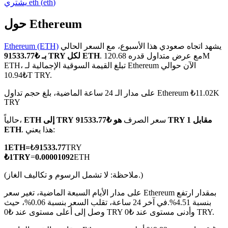
)
eth
(
eth
يشتري
حول Ethereum
يشهد اتجاه صعودي هذا الأسبوع، مع السعر الحالي
Ethereum (ETH)
العقود الآجلة لـ COIN-M
. مع عرض متداول قدره 120.68M
بـ ₺91533.77 TRY لكل ETH
ETH، تبلغ القيمة السوقية الإجمالية لـ Ethereum الآن حوالي
العقود الآجلة للعملات المشفرة
₺10.94T TRY.
على مدار الـ 24 ساعة الماضية، بلغ حجم تداول Ethereum ₺11.02K
TRY
TradFi
سعر الصرف
هو ₺91533.77 TRY مقابل 1
ETH إلى TRY
حالياً،
مشتقات الأسهم والعملات الأجنبية والمعادن الثمينة والسلع
. هذا يعني:
ETH
1
ETH
=
₺
91533.77
TRY
₺
1
TRY
=
0.00001092
ETH
(ملاحظة: لا تشمل الرسوم و تكاليف الغاز.)
على مدار الأيام السبعة الماضية، تغير سعر Ethereum بمقدار ارتفع
بنسبة 4.51%.
في آخر 24 ساعة، تقلب السعر بنسبة 0.06%، حيث
وصل إلى أعلى مستوى عند ₺0 TRY وأدنى مستوى عند ₺0 TRY.