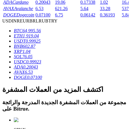
ADA
Cardano
0.20043
19.06
0.17338
1.02
16.
AVAX
Avalanche
6.53
621.26
5.64
33.28
537
DOGE
Dogecoin
0.07100
6.75
0.06142
0.36193
5.8
USD
INR
EUR
BRL
RUB
TRY
BTC
64,995.56
عمليات احتجاز BTR
ETH
1,919.04
USDT
0.99925
استثمارات حصرية لحاملي BTR
BNB
602.87
XRP
1.04
SOL
76.05
USDC
0.99923
ADA
0.20043
AVAX
6.53
DOGE
0.07100
اكتشف المزيد من العملات المشفرة
القروض
مجموعة من العملات المشفرة الجديدة المدرجة والرائجة
.
Bitrue
على
خدمة الاقتراض المدعومة بالعملات المشفرة