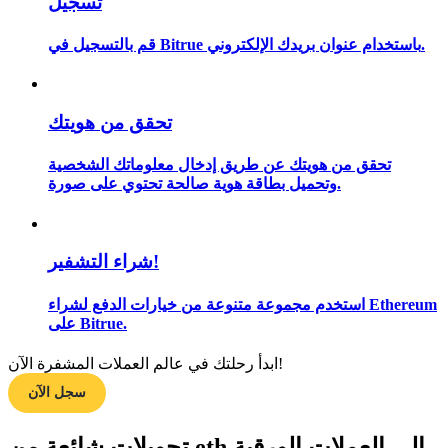
تسجيل
قم بالتسجيل في Bitrue باستخدام عنوان بريدك الإلكتروني.
مرشد
دليل المبتدئين للعقود الآجلة
تحقق من هويتك
تحقق من هويتك عن طريق إدخال معلوماتك الشخصية
وتحميل بطاقة هوية صالحة تحتوي على صورة.
شراء التشفير!
استخدم مجموعة متنوعة من خيارات الدفع لشراء Ethereum
على Bitrue.
استراتيجيات التداول
تعلم كيفية البقاء مربحة
ابدأ رحلتك في عالم العملات المشفرة الآن!
سجل الآن
تحويلات شائعة من eth إلى العملات الورقية