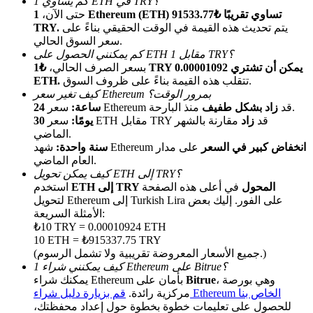
كم يساوي 1 ETH في TRY؟
حتى الآن،
1 Ethereum (ETH) تساوي تقريبًا ₺91533.77
يتم تحديث هذه القيمة في الوقت الحقيقي بناءً على
TRY.
سعر السوق الحالي.
كم يمكنني الحصول على ETH مقابل 1 TRY؟
بسعر الصرف الحالي،
₺1 TRY يمكن أن تشتري 0.00001092
تتقلب هذه القيمة بناءً على ظروف السوق.
ETH.
كيف تغير سعر Ethereum بمرور الوقت؟
منذ البارحة.
سعر Ethereum قد
زاد بشكل طفيف
24 ساعة:
الإحالة
سعر ETH مقابل TRY قد
زاد
مقارنة بالشهر
30 يومًا:
الماضي.
قم بدعوة صديق لتحصل على مكافآت نقدية
انخفاض كبير في السعر
على مدار
شهد Ethereum
سنة واحدة:
العام الماضي.
BTC Welcome Rewards
كيف يمكن تحويل ETH إلى TRY؟
ETH إلى TRY المحول
في أعلى هذه الصفحة
استخدم
لتحويل Ethereum إلى Turkish Lira على الفور. إليك بعض
الأمثلة السريعة:
₺10 TRY = 0.00010924 ETH
10 ETH = ₺915337.75 TRY
(جميع الأسعار المعروضة تقريبية ولا تشمل الرسوم.)
كيف يمكنني شراء 1 Ethereum على Bitrue؟
، وهي بورصة
Bitrue
يمكنك شراء Ethereum بأمان على
قم بزيارة دليل شراء Ethereum الخاص بنا
مركزية رائدة.
للحصول على تعليمات خطوة بخطوة حول إعداد محفظتك،