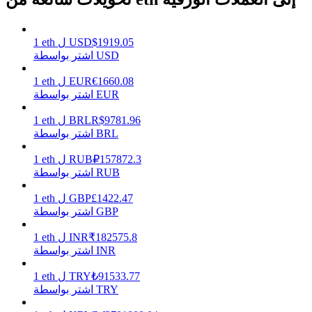
1919.05
$
USD
ل
eth
1
اشتر بواسطة USD
يكسب
1660.08
€
EUR
ل
eth
1
اشتر بواسطة EUR
9781.96
R$
BRL
ل
eth
1
اشتر بواسطة BRL
157872.3
₽
RUB
ل
eth
1
اشتر بواسطة RUB
1422.47
£
GBP
ل
eth
1
خنزير الطاقة
اشتر بواسطة GBP
احصل على مكافآت تنافسية يوميًا
182575.8
₹
INR
ل
eth
1
اشتر بواسطة INR
91533.77
₺
TRY
ل
eth
1
اشتر بواسطة TRY