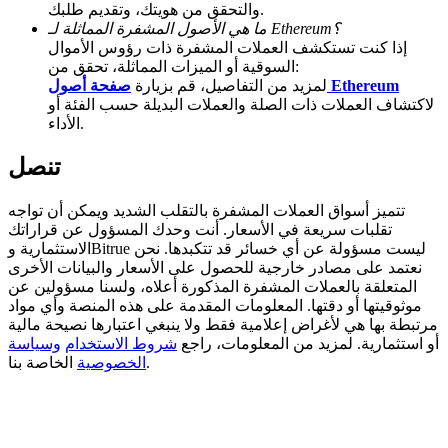
والتحقق من هويتك، وتقديم طلبك.
ما هي الأصول المشفرة المماثلة لـ Ethereum؟
BTC Welcome Rewards
إذا كنت تستكشف العملات المشفرة ذات رؤوس الأموال
السوقية أو الميزات المماثلة، تحقق من:
Deposit & Trade BTC to Share 25000 USDT prize pool!
صفحة أصول Ethereum
لمزيد من التفاصيل، قم بزيارة
لاكتشاف العملات ذات الصلة والعملات البديلة حسب الفئة أو
الأداء.
Deposit CASHCAT & Win
تنصل
Share 500000 CASHCAT prize pool
تتميز أسواق العملات المشفرة بالتقلب الشديد ويمكن أن تواجه
تقلبات سريعة في الأسعار. أنت وحدك المسؤول عن قراراتك
الاستثمارية وBitrue ليست مسؤولة عن أي خسائر قد تتكبدها. نحن
نعتمد على مصادر خارجية للحصول على الأسعار والبيانات الأخرى
Exclusive for BitMart Users
المتعلقة بالعملات المشفرة المذكورة أعلاه، ولسنا مسؤولين عن
موثوقيتها أو دقتها. المعلومات المقدمة على هذه المنصة وأي مواد
Register & Trade to Win 500,000 USDT
مرتبطة بها هي لأغراض إعلامية فقط ولا ينبغي اعتبارها نصيحة مالية
أو استثمارية. لمزيد من المعلومات، راجع
شروط الاستخدام
وسياسة
الخاصة بنا.
الخصوصية
Precious Metals Trading Carnival
Trade Gold & Silver · 33,333 USDT Bonus