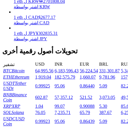
2701808.04
₩
KRW
ل
eth
1
اشتر بواسطة KRW
2677.17
$
CAD
ل
eth
1
اشتر بواسطة CAD
التوقيع المساحي
عوائد عالية والوصول الفوري
302835.31
¥
JPY
ل
eth
1
اشتر بواسطة JPY
تحويلات أصول رقمية أخرى
USD
INR
EUR
BRL
RU
تشفير
BTC
Bitcoin
64,995.56
6,183,596.43
56,224.54
331,301.87
5,3
ETH
Ethereum
1,919.04
182,575.79
1,660.07
9,781.96
157
USDT
Tether
0.99925
95.06
0.86440
5.09
82.
USDt
Launchpool
BNB
Binance
602.87
57,357.12
521.52
3,073.05
49,
Coin
الرهان المرن لكسب العملات الرقمية الشهيرة
XRP
XRP
1.04
99.07
0.90088
5.30
85.
SOL
Solana
76.05
7,235.71
65.79
387.67
6,2
USDC
USD
0.99923
95.06
0.86439
5.09
82.
Coin