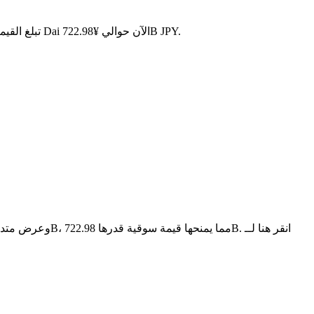
. مع عرض متداول قدره 4.59B DAI، تبلغ القيمة السوقية الإجمالية لـ Dai الآن حوالي ¥722.98B JPY.
DAI هو عملة مشفرة مبنية على سلسلة الكتل الخاصة بـ Dai. لديها عرض أقصى قدره 0، مع إجمالي عرض حالي قدره 4.59B وعرض متداول قدره 4.59B، مما يمنحها قيمة سوقية قدرها 722.98B. انقر هنا لــ