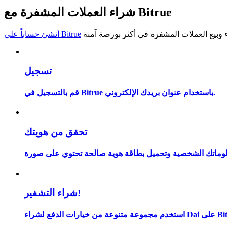
شراء العملات المشفرة مع Bitrue
كن متداول نسخ
استمتع بتقاسم الأرباح وعمولات نسخ التداول
أنشئ حساباً على Bitrue
تسجيل
قم بالتسجيل في Bitrue باستخدام عنوان بريدك الإلكتروني.
تحقق من هويتك
معلومة
شراء التشفير!
لدفع لشراء Dai على Bitrue.