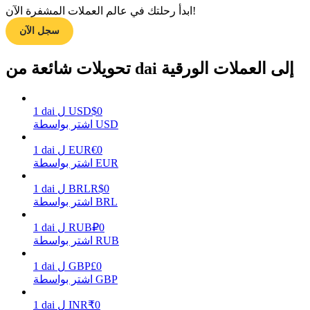
ابدأ رحلتك في عالم العملات المشفرة الآن!
سجل الآن
مرشد
تحويلات شائعة من dai إلى العملات الورقية
دليل المبتدئين للعقود الآجلة
0
$
USD
ل
dai
1
اشتر بواسطة USD
0
€
EUR
ل
dai
1
اشتر بواسطة EUR
0
R$
BRL
ل
dai
1
اشتر بواسطة BRL
استراتيجيات التداول
0
₽
RUB
ل
dai
1
تعلم كيفية البقاء مربحة
اشتر بواسطة RUB
0
£
GBP
ل
dai
1
اشتر بواسطة GBP
0
₹
INR
ل
dai
1