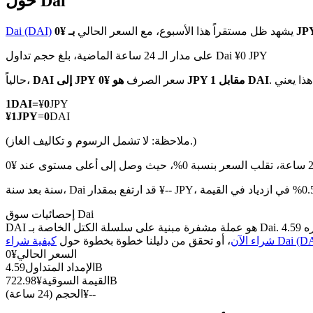
حول Dai
يشهد ظل مستقراً هذا الأسبوع، مع السعر الحالي
Dai (DAI)
على مدار الـ 24 ساعة الماضية، بلغ حجم تداول Dai ¥0 JPY
العقود الآجلة لـ COIN-M
ي:
هو ¥0 JPY مقابل 1 DAI
سعر الصرف
DAI إلى JPY
حالياً،
العقود الآجلة للعملات المشفرة
1
DAI
=
¥
0
JPY
¥
1
JPY
=
0
DAI
(ملاحظة: لا تشمل الرسوم و تكاليف الغاز.)
TradFi
مشتقات الأسهم والعملات الأجنبية والمعادن الثمينة والسلع
إحصائيات سوق Dai
 شراء Dai (DAI)
شراء الآن
، أو تحقق من دليلنا خطوة بخطوة حول
السعر الحالي
¥
0
4.59B
الإمداد المتداول
722.98B
القيمة السوقية
¥
--
¥
الحجم (24 ساعة)