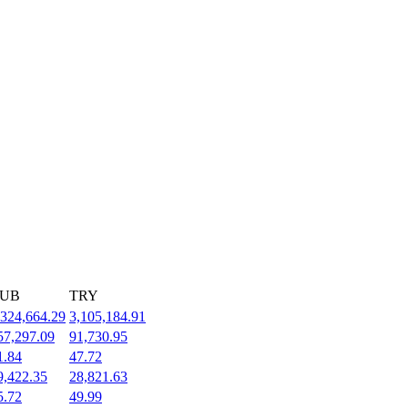
UB
TRY
,324,664.29
3,105,184.91
57,297.09
91,730.95
1.84
47.72
9,422.35
28,821.63
5.72
49.99