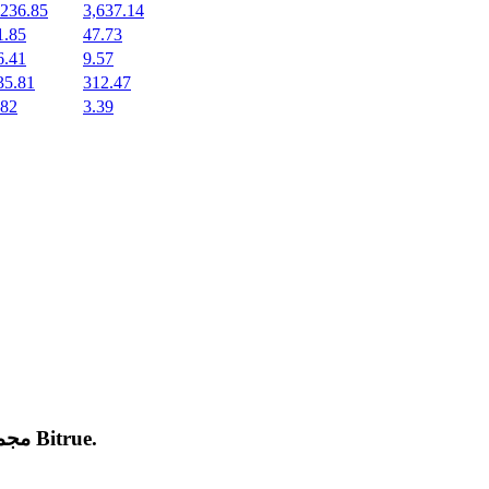
,236.85
3,637.14
1.85
47.73
6.41
9.57
35.81
312.47
.82
3.39
.
Bitrue
مجموعة من العملات المشفرة الجديدة المدرجة والرائجة على