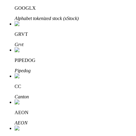
GOOGLX
Alphabet tokenized stock (xStock)
عمليات احتجاز BTR
GRVT
استثمارات حصرية لحاملي BTR
Grvt
PIPEDOG
Pipedog
CC
Canton
القروض
خدمة الاقتراض المدعومة بالعملات المشفرة
AEON
AEON