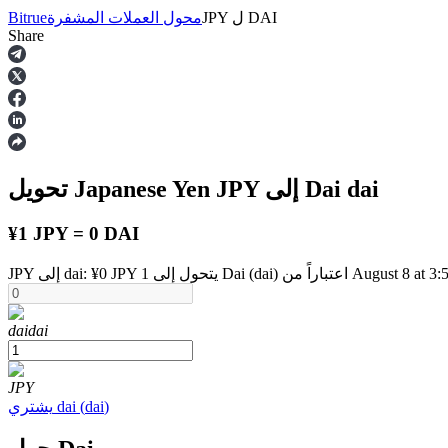
DAI
ل
JPY
محول العملات المشفرة
Bitrue
Share
العقود الآجلة
dai
إلى Dai
JPY
تحويل Japanese Yen
¥1 JPY = 0 DAI
يتحول إلى 1 Dai (dai) اعتباراً من August 8 at 3:59 PM
العقود الآجلة USDT
dai
dai
العقود الآجلة باستخدام USDT كضمان
JPY
)
dai
(
dai
يشتري