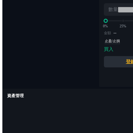
數量
0%
25%
--
金額
止盈/止損
買入
登
資產管理