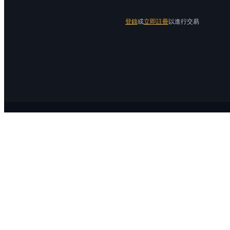
登錄
或
立即註冊
以進行交易
關於 Bitrue
關於我們
公告中心
Bitrue Blog
服務協議
隱私保護
官方驗證渠道