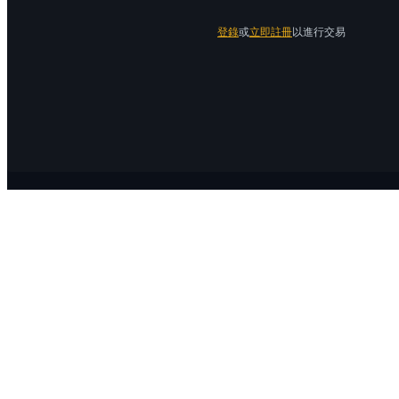
登錄
或
立即註冊
以進行交易
關於 Bitrue
關於我們
公告中心
Bitrue Blog
服務協議
隱私保護
官方驗證渠道