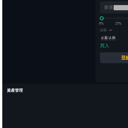
數量
0%
25%
--
金額
止盈/止損
買入
登
資產管理