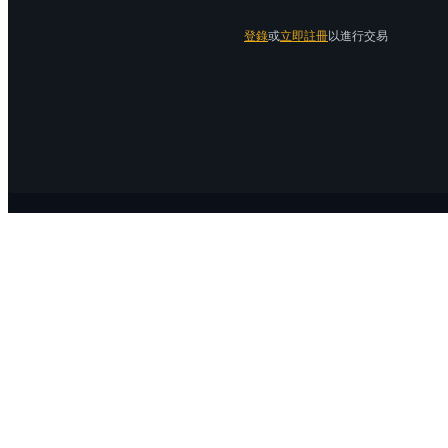
登錄
或
立即註冊
以進行交易
關於 Bitrue
關於我們
公告中心
Bitrue Blog
服務協議
隱私保護
官方驗證渠道