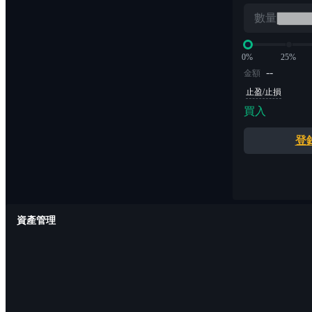
數量
0%
25%
--
金額
止盈/止損
買入
登
資產管理