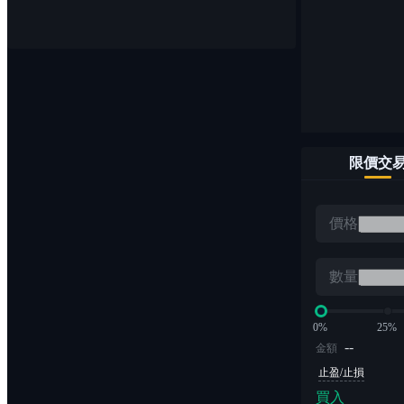
幣幣交易
輕鬆買賣1,000+數字貨幣對
限價交
ETF
價格
無爆倉風險的槓桿交易
數量
0%
25%
--
金額
止盈/止損
買入