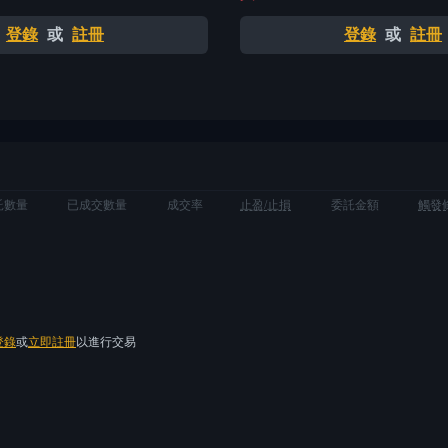
登錄
或
註冊
登錄
或
註冊
託數量
已成交數量
成交率
止盈/止損
委託金額
觸發
登錄
或
立即註冊
以進行交易