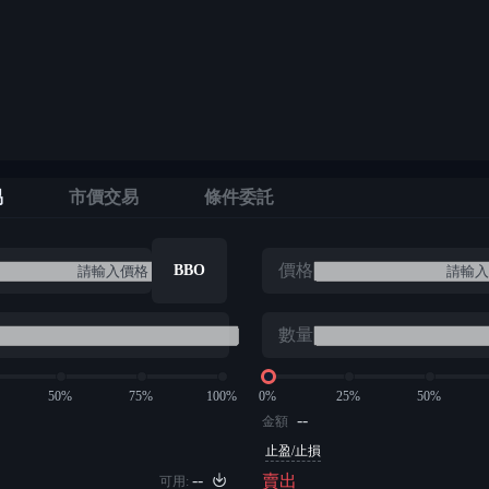
易
市價交易
條件委託
價格
BBO
數量
50%
75%
100%
0%
25%
50%
--
金額
止盈/止損
--
賣出
可用: