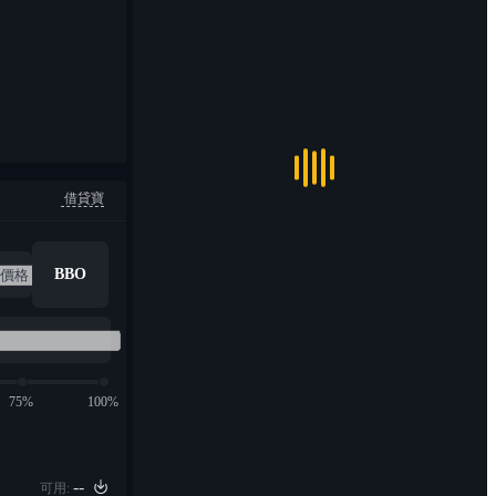
借貸寶
BBO
75%
100%
--
可用: