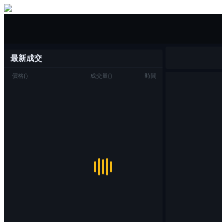
一鍵買/賣
最新成交
價格
(
)
成交量
(
)
時間
交易