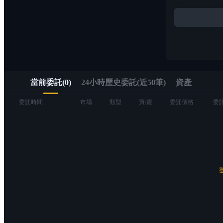
Alpha
透過 Alpha 交易快速進入 Web3
當前委託
(
0
)
24小時歷史委託(近50筆)
資產
委託時間
市場
類型
買/賣
委託價格
委
合約
USDT永續