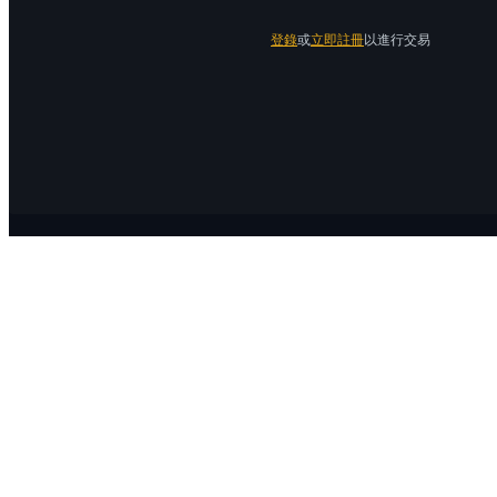
登錄
或
立即註冊
以進行交易
關於 Bitrue
關於我們
公告中心
Bitrue Blog
服務協議
隱私保護
官方驗證渠道