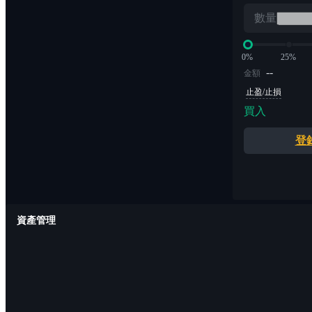
數量
0%
25%
--
金額
止盈/止損
買入
登
資產管理