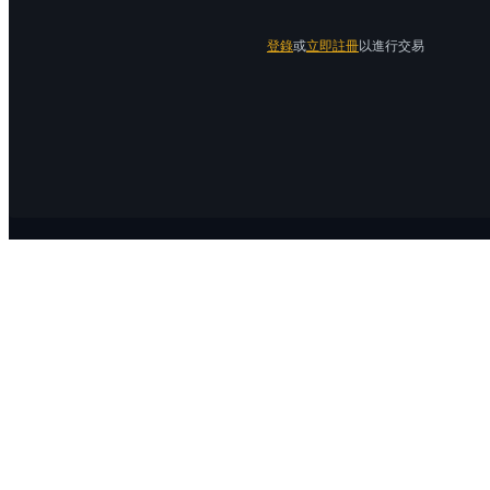
登錄
或
立即註冊
以進行交易
關於 Bitrue
關於我們
公告中心
Bitrue Blog
服務協議
隱私保護
官方驗證渠道