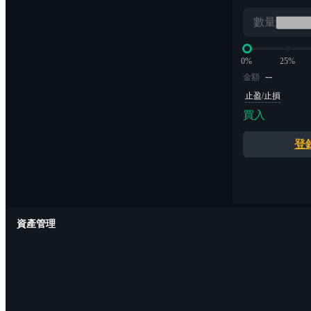
數量
0%
25%
--
金額
止盈/止損
買入
登
資產管理