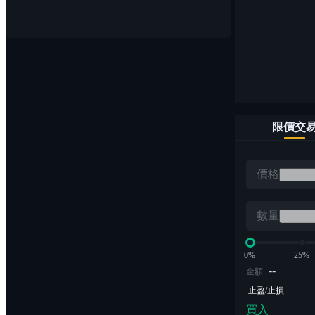
幣幣交易
輕鬆買賣1,000+數字貨幣對
限價交
ETF
價格
無爆倉風險的槓桿交易
數量
0%
25%
--
金額
止盈/止損
買入