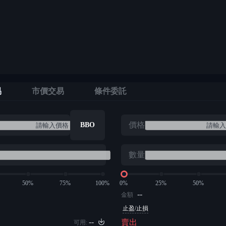
易
市價交易
條件委託
價格
BBO
數量
50%
75%
100%
0%
25%
50%
--
金額
止盈/止損
--
賣出
可用: