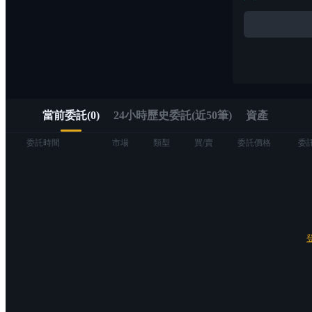
Alpha
透過 Alpha 交易快速進入 Web3
當前委託
(
0
)
24小時歷史委託(近50筆)
資產
委託時間
市場
類型
買/賣
委託價格
委
合約
USDT永續