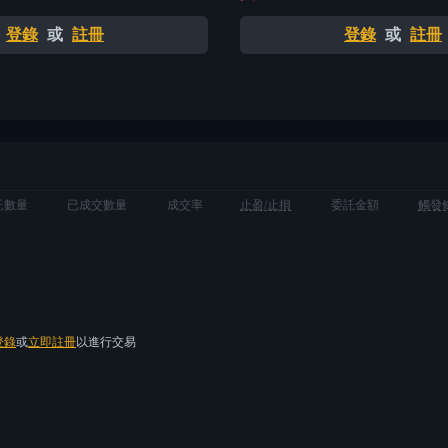
登錄
或
註冊
登錄
或
註冊
託數量
已成交數量
成交率
止盈/止損
委託金額
觸發
登錄
或
立即註冊
以進行交易