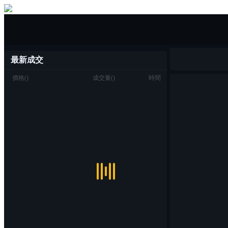
一鍵買/賣
最新成交
價格
(
)
成交量
(
)
時間
交易