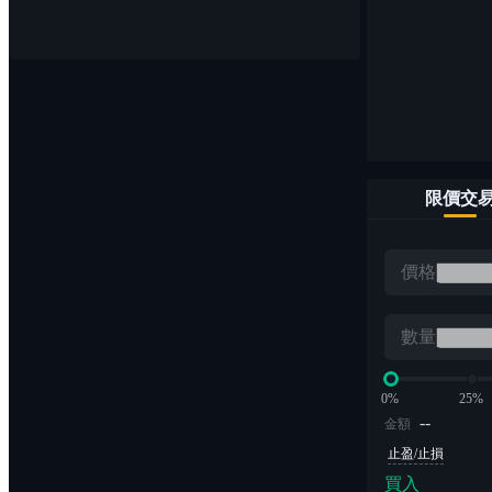
幣幣交易
輕鬆買賣1,000+數字貨幣對
限價交
ETF
價格
無爆倉風險的槓桿交易
數量
0%
25%
--
金額
止盈/止損
買入