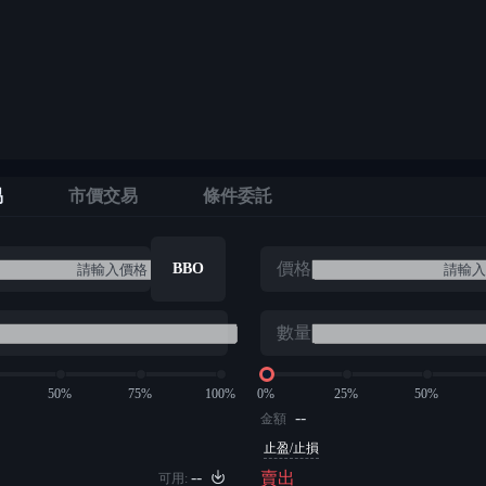
易
市價交易
條件委託
價格
BBO
數量
50%
75%
100%
0%
25%
50%
--
金額
止盈/止損
--
賣出
可用: