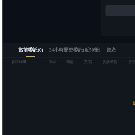
Alpha
透過 Alpha 交易快速進入 Web3
當前委託
(
0
)
24小時歷史委託(近50筆)
資產
委託時間
市場
類型
買/賣
委託價格
委
合約
USDT永續