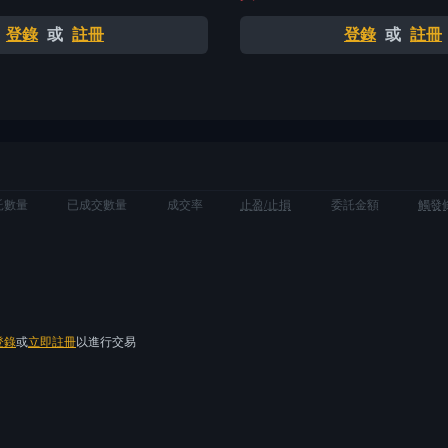
登錄
或
註冊
登錄
或
註冊
託數量
已成交數量
成交率
止盈/止損
委託金額
觸發
登錄
或
立即註冊
以進行交易