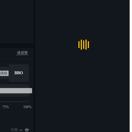
借貸寶
BBO
75%
100%
--
可用: