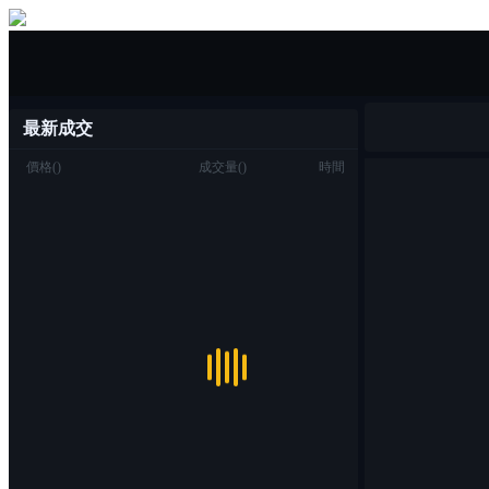
一鍵買/賣
最新成交
價格
(
)
成交量
(
)
時間
交易