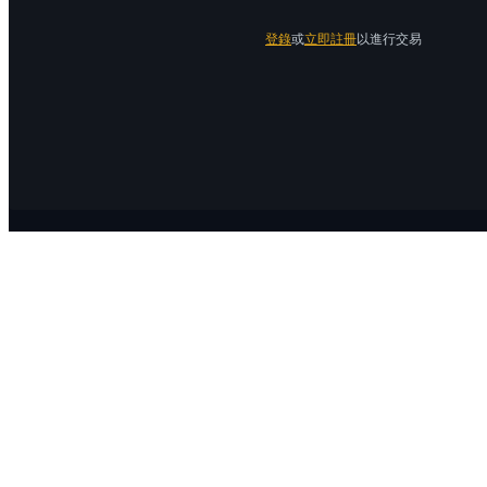
登錄
或
立即註冊
以進行交易
關於 Bitrue
關於我們
公告中心
Bitrue Blog
服務協議
隱私保護
官方驗證渠道