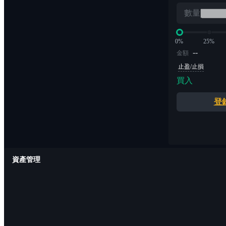
數量
0%
25%
--
金額
止盈/止損
買入
登
資產管理