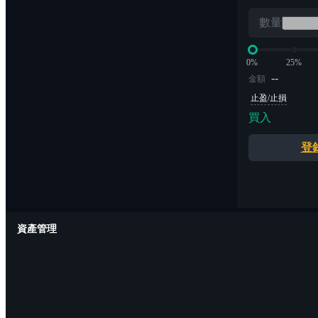
數量
0%
25%
--
金額
止盈/止損
買入
登
資產管理