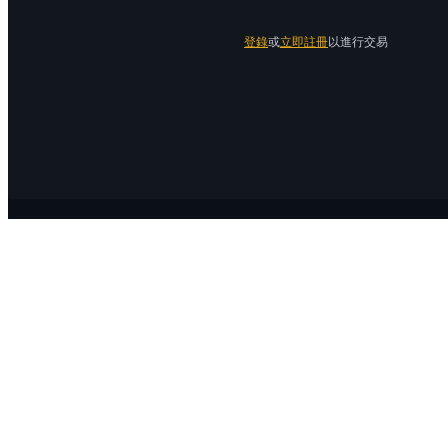
登錄
或
立即註冊
以進行交易
關於 Bitrue
關於我們
公告中心
Bitrue Blog
服務協議
隱私保護
官方驗證渠道