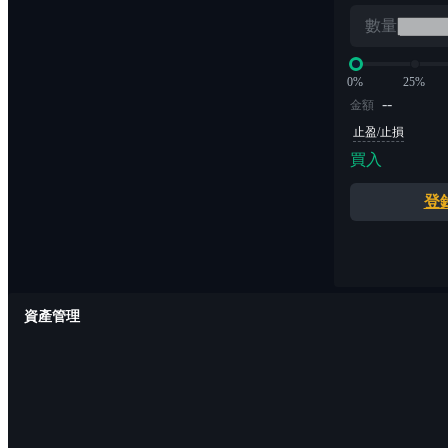
數量
0%
25%
--
金額
止盈/止損
買入
登
資產管理