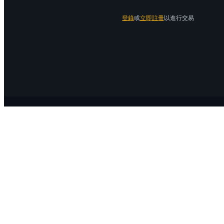
登錄
或
立即註冊
以進行交易
關於 Bitrue
關於我們
公告中心
Bitrue Blog
服務協議
隱私保護
官方驗證渠道