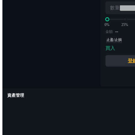
數量
0%
25%
--
金額
止盈/止損
買入
登
資產管理