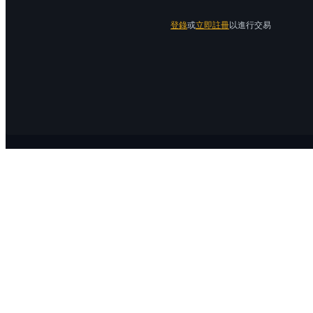
登錄
或
立即註冊
以進行交易
關於 Bitrue
關於我們
公告中心
Bitrue Blog
服務協議
隱私保護
官方驗證渠道