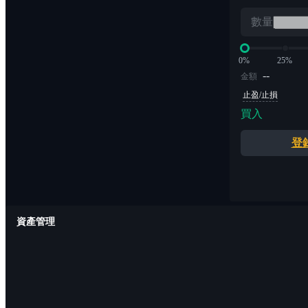
數量
0%
25%
--
金額
止盈/止損
買入
登
資產管理