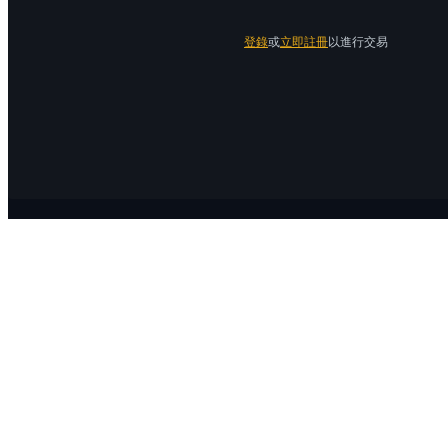
登錄
或
立即註冊
以進行交易
關於 Bitrue
關於我們
公告中心
Bitrue Blog
服務協議
隱私保護
官方驗證渠道