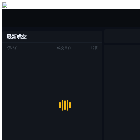
一鍵買/賣
最新成交
價格
(
)
成交量
(
)
時間
交易