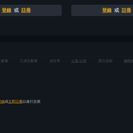
登錄
或
註冊
登錄
或
註冊
託數量
已成交數量
成交率
止盈/止損
委託金額
觸發
登錄
或
立即註冊
以進行交易