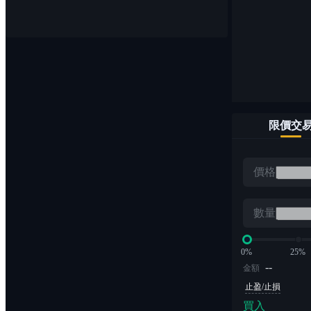
幣幣交易
輕鬆買賣1,000+數字貨幣對
限價交
ETF
價格
無爆倉風險的槓桿交易
數量
0%
25%
--
金額
止盈/止損
買入