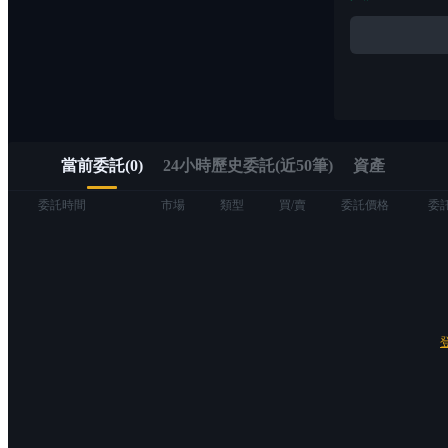
Alpha
透過 Alpha 交易快速進入 Web3
當前委託
(
0
)
24小時歷史委託(近50筆)
資產
委託時間
市場
類型
買/賣
委託價格
委
合約
USDT永續