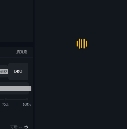
借貸寶
BBO
75%
100%
--
可用: