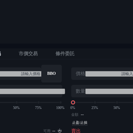
易
市價交易
條件委託
價格
BBO
數量
50%
75%
100%
0%
25%
50%
--
金額
止盈/止損
--
賣出
可用: