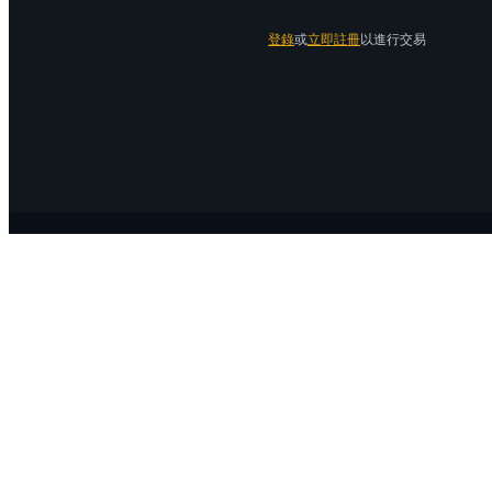
登錄
或
立即註冊
以進行交易
關於 Bitrue
關於我們
公告中心
Bitrue Blog
服務協議
隱私保護
官方驗證渠道