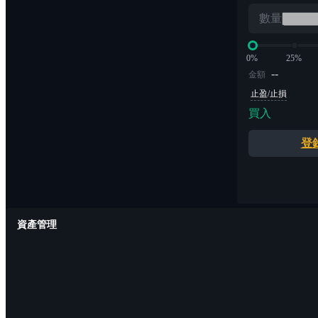
數量
0%
25%
--
金額
止盈/止損
買入
登
資產管理