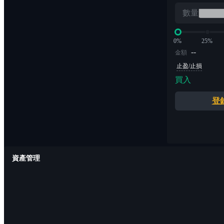
數量
0%
25%
--
金額
止盈/止損
買入
登
資產管理