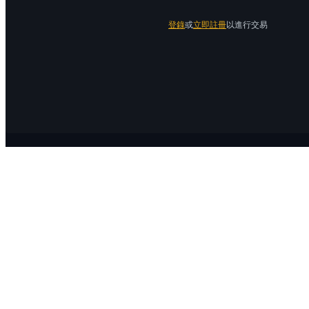
登錄
或
立即註冊
以進行交易
關於 Bitrue
關於我們
公告中心
Bitrue Blog
服務協議
隱私保護
官方驗證渠道