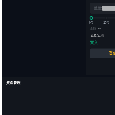
數量
0%
25%
--
金額
止盈/止損
買入
登
資產管理