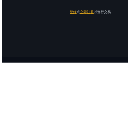
登錄
或
立即註冊
以進行交易
關於 Bitrue
關於我們
公告中心
Bitrue Blog
服務協議
隱私保護
官方驗證渠道