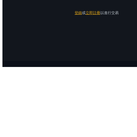
登錄
或
立即註冊
以進行交易
關於 Bitrue
關於我們
公告中心
Bitrue Blog
服務協議
隱私保護
官方驗證渠道