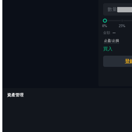
數量
0%
25%
--
金額
止盈/止損
買入
登
資產管理