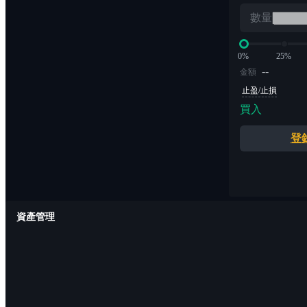
數量
0%
25%
--
金額
止盈/止損
買入
登
資產管理