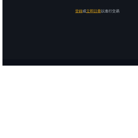
登錄
或
立即註冊
以進行交易
關於 Bitrue
關於我們
公告中心
Bitrue Blog
服務協議
隱私保護
官方驗證渠道