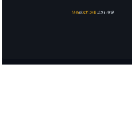
登錄
或
立即註冊
以進行交易
關於 Bitrue
關於我們
公告中心
Bitrue Blog
服務協議
隱私保護
官方驗證渠道