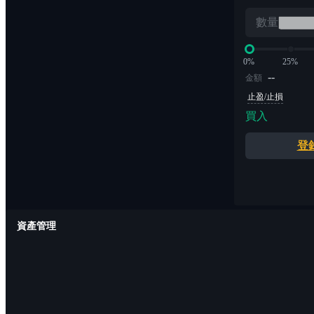
數量
0%
25%
--
金額
止盈/止損
買入
登
資產管理