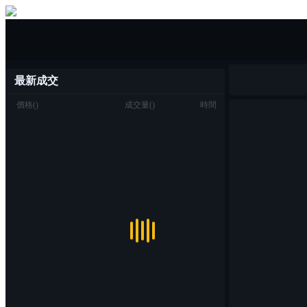
一鍵買/賣
最新成交
價格
(
)
成交量
(
)
時間
交易