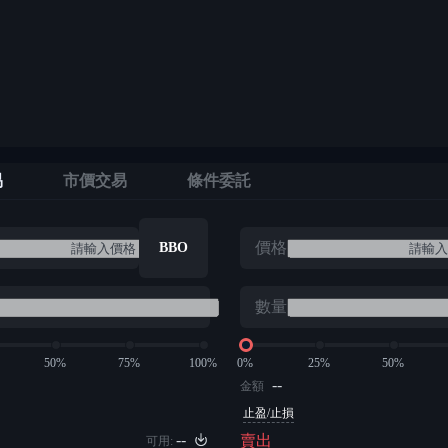
易
市價交易
條件委託
價格
BBO
數量
50%
75%
100%
0%
25%
50%
--
金額
止盈/止損
--
賣出
可用: