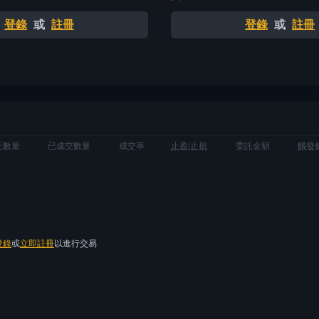
登錄
或
註冊
登錄
或
註冊
託數量
已成交數量
成交率
止盈/止損
委託金額
觸發
登錄
或
立即註冊
以進行交易