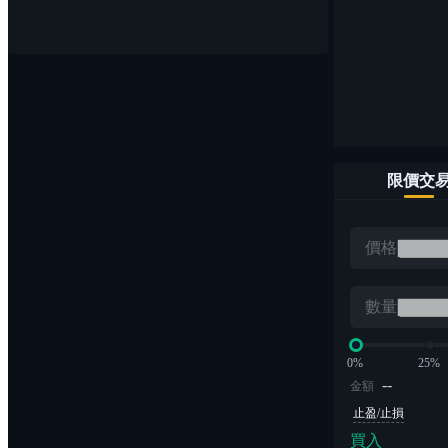
幣幣交易
輕鬆買賣1,000+數字貨幣對
限價交
ETF
價格
無爆倉風險的槓桿交易
數量
0%
25%
--
金額
止盈/止損
買入