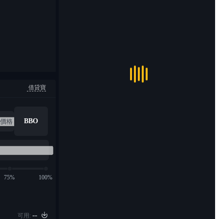
借貸寶
BBO
75%
100%
--
可用: