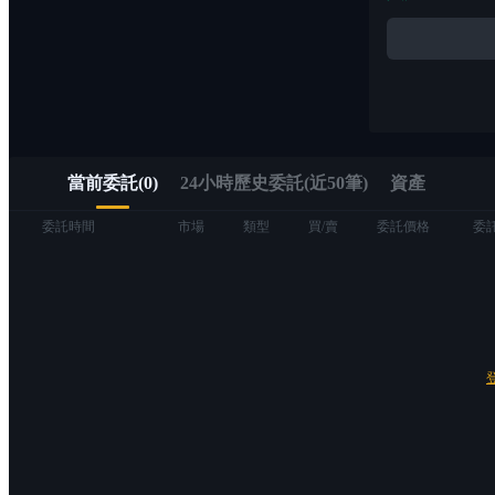
Alpha
透過 Alpha 交易快速進入 Web3
當前委託
(
0
)
24小時歷史委託(近50筆)
資產
委託時間
市場
類型
買/賣
委託價格
委
合約
USDT永續