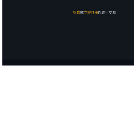
登錄
或
立即註冊
以進行交易
關於 Bitrue
關於我們
公告中心
Bitrue Blog
服務協議
隱私保護
官方驗證渠道