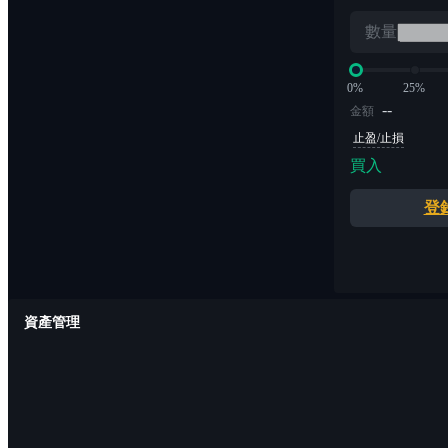
數量
0%
25%
--
金額
止盈/止損
買入
登
資產管理