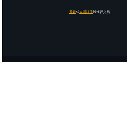
登錄
或
立即註冊
以進行交易
關於 Bitrue
關於我們
公告中心
Bitrue Blog
服務協議
隱私保護
官方驗證渠道