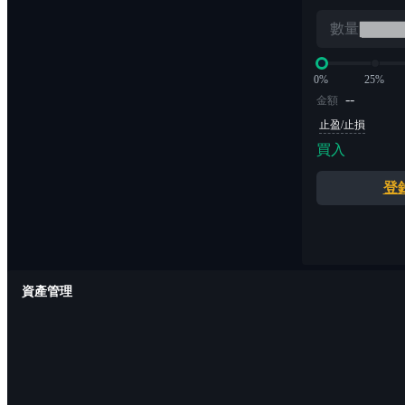
數量
0%
25%
--
金額
止盈/止損
買入
登
資產管理