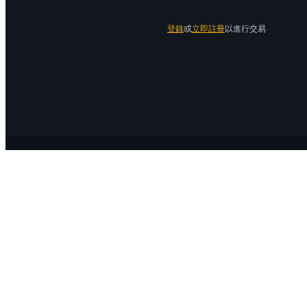
登錄
或
立即註冊
以進行交易
關於 Bitrue
關於我們
公告中心
Bitrue Blog
服務協議
隱私保護
官方驗證渠道