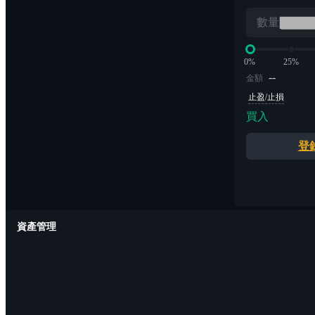
數量
0%
25%
--
金額
止盈/止損
買入
登
資產管理